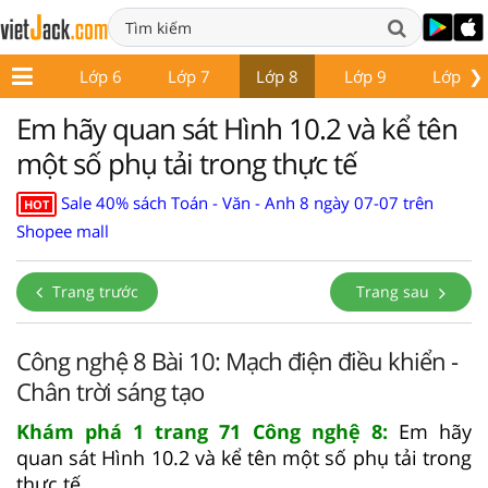
❯
ớp 5
Lớp 6
Lớp 7
Lớp 8
Lớp 9
Lớp 10
Em hãy quan sát Hình 10.2 và kể tên
một số phụ tải trong thực tế
Sale 40% sách Toán - Văn - Anh 8 ngày 07-07 trên
HOT
Shopee mall
Trang trước
Trang sau
Công nghệ 8 Bài 10: Mạch điện điều khiển -
Chân trời sáng tạo
Khám phá 1 trang 71 Công nghệ 8:
Em hãy
quan sát Hình 10.2 và kể tên một số phụ tải trong
thực tế.