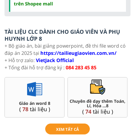
trên Shopee mall
TÀI LIỆU CLC DÀNH CHO GIÁO VIÊN VÀ PHỤ
HUYNH LỚP 8
+ Bộ giáo án, bài giảng powerpoint, đề thi file word có
đáp án 2025 tại
https://tailieugiaovien.com.vn/
+ Hỗ trợ zalo:
VietJack Official
+ Tổng đài hỗ trợ đăng ký :
084 283 45 85
Chuyên đề dạy thêm Toán,
Giáo án word 8
Lí, Hóa ...8
(
78
tài liệu )
(
74
tài liệu )
XEM TẤT CẢ