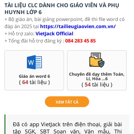
TÀI LIỆU CLC DÀNH CHO GIÁO VIÊN VÀ PHỤ
HUYNH LỚP 6
+ Bộ giáo án, bài giảng powerpoint, đề thi file word có
đáp án 2025 tại
https://tailieugiaovien.com.vn/
+ Hỗ trợ zalo:
VietJack Official
+ Tổng đài hỗ trợ đăng ký :
084 283 45 85
Chuyên đề dạy thêm Toán,
word 6
Đề thi HSG 
Lí, Hóa ...6
liệu )
(
4
tài liệu 
(
54
tài liệu )
XEM TẤT CẢ
Đã có app VietJack trên điện thoại, giải bài
tập SGK, SBT Soạn văn, Văn mẫu, Thi