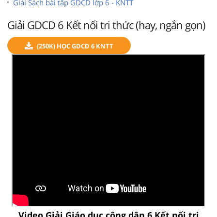
Giải Sách bài tập GDCD lớp 6 - KNTT
Giải GDCD 6 Kết nối tri thức (hay, ngắn gọn)
(250K) HỌC GDCD 6 KNTT
Video Giải Giáo dục công dân 6 Kết nối tri