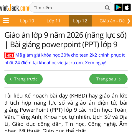
❯
ớp 9
Lớp 10
Lớp 11
Lớp 12
Giáo án - Đề thi
Giáo án lớp 9 năm 2026 (năng lực số)
| Bài giảng powerpoint (PPT) lớp 9
Mã giảm giá khóa học 30% cho teen 2k2 chinh phục ít
HOT
nhất 24 điểm tại khoahoc.vietjack.com. Xem ngay!
Trang trước
Trang sau
Tài liệu Kế hoạch bài dạy (KHBD) hay giáo án lớp
9 tích hợp năng lực số và giáo án điện tử, bài
giảng PowerPoint (PPT) lớp 9 các môn học: Toán,
Văn, Tiếng Anh, Khoa học tự nhiên, Lịch Sử và Địa
Lí, Giáo dục công dân, Tin học, Công nghệ, Âm
nhạc, Mĩ thuật, Giáo dục thể chất.