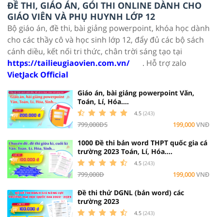
ĐỀ THI, GIÁO ÁN, GÓI THI ONLINE DÀNH CHO
GIÁO VIÊN VÀ PHỤ HUYNH LỚP 12
Bộ giáo án, đề thi, bài giảng powerpoint, khóa học dành
cho các thầy cô và học sinh lớp 12, đẩy đủ các bộ sách
cánh diều, kết nối tri thức, chân trời sáng tạo tại
https://tailieugiaovien.com.vn/
. Hỗ trợ zalo
VietJack Official
Giáo án, bài giảng powerpoint Văn,
Toán, Lí, Hóa....
4.5
(243)
799,000ĐS
199,000
VNĐ
1000 Đề thi bản word THPT quốc gia cá
trường 2023 Toán, Lí, Hóa....
4.5
(243)
799,000Đ
199,000
VNĐ
Đề thi thử DGNL (bản word) các
trường 2023
4.5
(243)