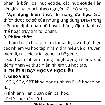
phân là bốn loại nucleotide, các nucleotide liên
kết giữa hai mạch theo nguyên tắc bổ sung.
-
Vận dụng kiến thức, kĩ năng đã học:
Giải
thích được cơ sở của những ứng dụng DNA trong
việc xác định quan hệ huyết thống, định danh cá
thể hoặc truy tìm tội phạm.
3. Phẩm chất
:
- Chăm học, chịu khó tìm tòi tài liệu và thực hiện
các nhiệm vụ học tập nhằm tìm hiểu về di truyền,
biến dị, nucleic acid, gene và hệ gene.
- Có trách nhiệm trong hoạt động nhóm, chủ
động nhận và thực hiện nhiệm vụ học tập.
II. THIẾT BỊ DẠY HỌC VÀ HỌC LIỆU
1. Giáo viên:
- SGK, SGV, SBT khoa học tự nhiên 9, kế hoạch bài
dạy.
- Hình ảnh liên quan đến bài học.
- Phiếu học tập số 1.
Phiếu học tập số 1