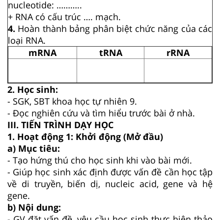
nucleotide: ………..
+ RNA có cấu trúc …. mạch.
4.
Hoàn thành bảng phân biệt chức năng của các
loại RNA.
mRNA
tRNA
rRNA
2. Học sinh:
- SGK, SBT khoa học tự nhiên 9.
- Đọc nghiên cứu và tìm hiểu trước bài ở nhà.
III. TIẾN TRÌNH DẠY HỌC
1. Hoạt động 1: Khởi động (Mở đầu)
a) Mục tiêu:
- Tạo hứng thú cho học sinh khi vào bài mới.
- Giúp học sinh xác định được vấn đề cần học tập
về di truyền, biến dị, nucleic acid, gene và hệ
gene.
b) Nội dung:
- GV đặt vấn đề, yêu cầu học sinh thực hiện thảo