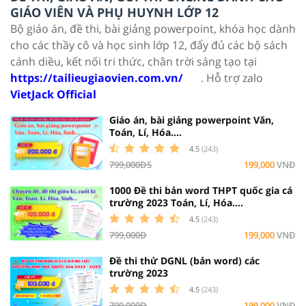
GIÁO VIÊN VÀ PHỤ HUYNH LỚP 12
Bộ giáo án, đề thi, bài giảng powerpoint, khóa học dành
cho các thầy cô và học sinh lớp 12, đẩy đủ các bộ sách
cánh diều, kết nối tri thức, chân trời sáng tạo tại
https://tailieugiaovien.com.vn/
. Hỗ trợ zalo
VietJack Official
Giáo án, bài giảng powerpoint Văn,
Toán, Lí, Hóa....
4.5
(243)
799,000ĐS
199,000
VNĐ
1000 Đề thi bản word THPT quốc gia cá
trường 2023 Toán, Lí, Hóa....
4.5
(243)
799,000Đ
199,000
VNĐ
Đề thi thử DGNL (bản word) các
trường 2023
4.5
(243)
799,000Đ
199,000
VNĐ