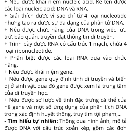
+ Nêu được khái niệm nucleic acid. Kể tên được
các loại nucleic acid: DNA và RNA.
+ Giải thích được vì sao chỉ từ 4 loại nucleotide
nhưng tạo ra được sự đa dạng của phân tử DNA.
+ Nêu được chức năng của DNA trong việc lưu
trữ, bảo quản, truyền đạt thông tin di truyền.
+ Trình bày được RNA có cấu trúc 1 mạch, chứa 4
loại ribonucleotide.
+ Phân biệt được các loại RNA dựa vào chức
năng.
+ Nêu được khái niệm gene.
+ Nêu được gene quy định tính di truyền và biến
dị ở sinh vật, qua đó gene được xem là trung tâm
của di truyền học.
+ Nêu được sơ lược về tính đặc trưng cá thể của
hệ gene và một số ứng dụng của phân tích DNA
trong xác định huyết thống, truy tìm tội phạm,…
-
Tìm hiểu tự nhiên:
Thông qua hình ảnh, mô tả
được DNA với cấu trúc xoắn kép, gồm các đơn