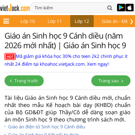
❯
ớp 9
Lớp 10
Lớp 11
Lớp 12
Giáo án - Đề thi
Giáo án Sinh học 9 Cánh diều (năm
2026 mới nhất) | Giáo án Sinh học 9
Mã giảm giá khóa học 30% cho teen 2k2 chinh phục ít
HOT
nhất 24 điểm tại khoahoc.vietjack.com. Xem ngay!
Trang trước
Trang sau
Tài liệu Giáo án Sinh học 9 Cánh diều mới, chuẩn
nhất theo mẫu Kế hoạch bài dạy (KHBD) chuẩn
của Bộ GD&ĐT giúp Thầy/Cô dễ dàng soạn giáo
án môn Sinh học 9 theo chương trình sách mới.
Giáo án điện tử Sinh học 9 Cánh diều
Giáo án Sinh học 9 Kết nối tri thức