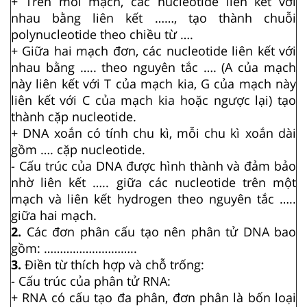
+ Trên mỗi mạch, các nucleotide liên kết với
nhau bằng liên kết ……, tạo thành chuỗi
polynucleotide theo chiều từ ….
+ Giữa hai mạch đơn, các nucleotide liên kết với
nhau bằng ….. theo nguyên tắc …. (A của mạch
này liên kết với T của mạch kia, G của mạch này
liên kết với C của mạch kia hoặc ngược lại) tạo
thành cặp nucleotide.
+ DNA xoắn có tính chu kì, mỗi chu kì xoắn dài
gồm …. cặp nucleotide.
- Cấu trúc của DNA được hình thành và đảm bảo
nhờ liên kết ….. giữa các nucleotide trên một
mạch và liên kết hydrogen theo nguyên tắc …..
giữa hai mạch.
2.
Các đơn phân cấu tạo nên phân tử DNA bao
gồm: ………………………..
3.
Điền từ thích hợp và chỗ trống:
- Cấu trúc của phân tử RNA:
+ RNA có cấu tạo đa phân, đơn phân là bốn loại