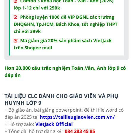
Combo 3 khóa học Toán - Văn - Anh (2026)
lớp 1-12 chỉ với 250k
Phòng luyện 1000 đề VIP ĐGNL các trường
ĐHQGHN, Tp.HCM, Bách Khoa, tốt nghiệp THPT
chỉ với 399k
Mã giảm giá 20% sản phẩm sách VietJack
trên Shopee mall
Hơn 20.000 câu trắc nghiệm Toán,Văn, Anh lớp 9 có
đáp án
TÀI LIỆU CLC DÀNH CHO GIÁO VIÊN VÀ PHỤ
HUYNH LỚP 9
+ Bộ giáo án, bài giảng powerpoint, đề thi file word có
đáp án 2025 tại
https://tailieugiaovien.com.vn/
+ Hỗ trợ zalo:
VietJack Official
+ Tổng đài hỗ trợ đăng ký :
084 283 45 85