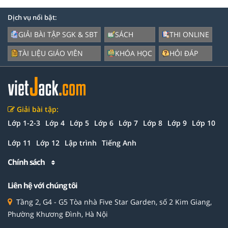
Dịch vụ nổi bật:
GIẢI BÀI TẬP SGK & SBT
SÁCH
THI ONLINE
TÀI LIỆU GIÁO VIÊN
KHÓA HỌC
HỎI ĐÁP
Giải bài tập:
Lớp 1-2-3
Lớp 4
Lớp 5
Lớp 6
Lớp 7
Lớp 8
Lớp 9
Lớp 10
Lớp 11
Lớp 12
Lập trình
Tiếng Anh
Chính sách
Liên hệ với chúng tôi
Tầng 2, G4 - G5 Tòa nhà Five Star Garden, số 2 Kim Giang,
Phường Khương Đình, Hà Nội