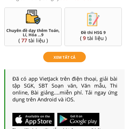
Chuyên đề dạy thêm Toán,
Đề thi HSG 9
Lí, Hóa ...9
(
9
tài liệu )
(
77
tài liệu )
XEM TẤT CẢ
Đã có app VietJack trên điện thoại, giải bài
tập SGK, SBT Soạn văn, Văn mẫu, Thi
online, Bài giảng....miễn phí. Tải ngay ứng
dụng trên Android và iOS.