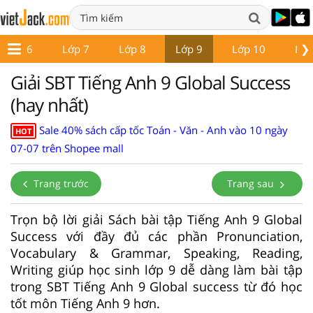
❯
Lớp 6
Lớp 7
Lớp 8
Lớp 9
Lớp 10
Lớp
Giải SBT Tiếng Anh 9 Global Success
(hay nhất)
Sale 40% sách cấp tốc Toán - Văn - Anh vào 10 ngày
HOT
07-07 trên Shopee mall
Trang trước
Trang sau
Trọn bộ lời giải Sách bài tập Tiếng Anh 9 Global
Success với đầy đủ các phần Pronunciation,
Vocabulary & Grammar, Speaking, Reading,
Writing giúp học sinh lớp 9 dễ dàng làm bài tập
trong SBT Tiếng Anh 9 Global success từ đó học
tốt môn Tiếng Anh 9 hơn.