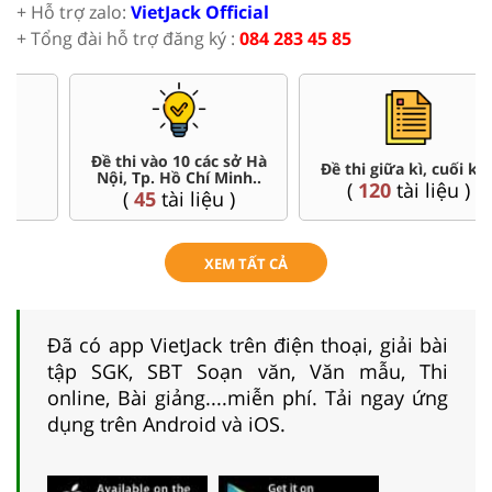
+ Hỗ trợ zalo:
VietJack Official
+ Tổng đài hỗ trợ đăng ký :
084 283 45 85
Đề thi vào 10 các sở Hà
Đề thi giữa kì, cuối kì 9
Nội, Tp. Hồ Chí Minh..
(
120
tài liệu )
(
45
tài liệu )
XEM TẤT CẢ
Đã có app VietJack trên điện thoại, giải bài
tập SGK, SBT Soạn văn, Văn mẫu, Thi
online, Bài giảng....miễn phí. Tải ngay ứng
dụng trên Android và iOS.