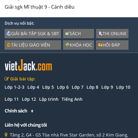
Giải sgk Mĩ thuật 9 - Cánh diều
Dịch vụ nổi bật:
GIẢI BÀI TẬP SGK & SBT
SÁCH
THI ONLINE
TÀI LIỆU GIÁO VIÊN
KHÓA HỌC
HỎI ĐÁP
Giải bài tập:
Lớp 1-2-3
Lớp 4
Lớp 5
Lớp 6
Lớp 7
Lớp 8
Lớp 9
Lớp 10
Lớp 11
Lớp 12
Lập trình
Tiếng Anh
Chính sách
Liên hệ với chúng tôi
Tầng 2, G4 - G5 Tòa nhà Five Star Garden, số 2 Kim Giang,