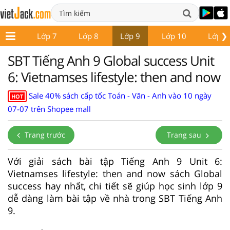
❯
ớp 6
Lớp 7
Lớp 8
Lớp 9
Lớp 10
Lớp 1
SBT Tiếng Anh 9 Global success Unit
6: Vietnamses lifestyle: then and now
Sale 40% sách cấp tốc Toán - Văn - Anh vào 10 ngày
HOT
07-07 trên Shopee mall
Trang trước
Trang sau
Với giải sách bài tập Tiếng Anh 9 Unit 6:
Vietnamses lifestyle: then and now sách Global
success hay nhất, chi tiết sẽ giúp học sinh lớp 9
dễ dàng làm bài tập về nhà trong SBT Tiếng Anh
9.