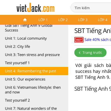
SBT Tiếng Anh 9 Global Success
LỚP 1
LỚP 2
LỚP 3
LỚP 4
Giải SBT Tiếng Anh 9 Global
SBT Tiếng An
Success
Unit 1: Local community
Sale 40% sách 
HOT
Unit 2: City life
Trang trước
Unit 3: Teen stress and pressure
Test yourself 1
Với giải sách b
success hay nhất
Unit 4: Remembering the past
SBT Tiếng Anh 9.
Unit 5: Our experiences
SBT Tiếng Anh 9
Unit 6: Vietnamses lifestyle: then
and now
Test yourself 2
Unit 7: Natural wonders of the