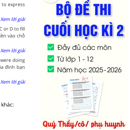
s to express
Xem lời giải
 or D to fill
điền vào chỗ
Xem lời giải
y were doing
gia đình bạn
Xem lời giải
 khác: