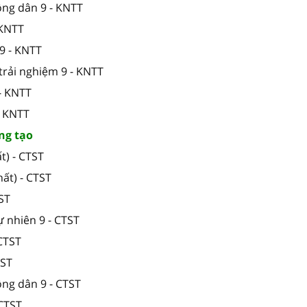
ông dân 9 - KNTT
 KNTT
9 - KNTT
trải nghiệm 9 - KNTT
- KNTT
- KNTT
ng tạo
t) - CTST
ất) - CTST
TST
ự nhiên 9 - CTST
 CTST
TST
ông dân 9 - CTST
 CTST