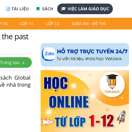
TÀI LIỆU
SÁCH
VIỆC LÀM GIÁO DỤC
P 10
LỚP 11
LỚP 12
GIÁO ÁN - ĐỀ THI
 the past
Trang sau
 sách Global
 về nhà trong