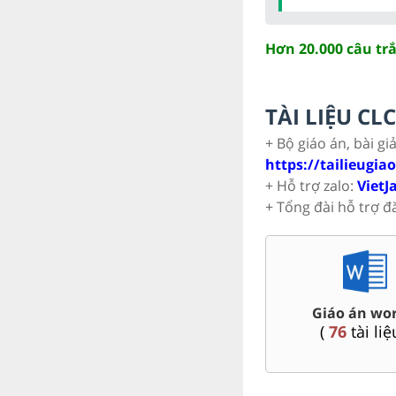
Hơn 20.000 câu tr
TÀI LIỆU C
+ Bộ giáo án, bài gi
https://tailieugia
+ Hỗ trợ zalo:
VietJ
+ Tổng đài hỗ trợ đ
 Toán,
Đề thi vào 10 c
Đề thi HSG 9
Nội, Tp. Hồ Chí
(
9
tài liệu )
(
45
tài liệ