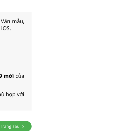
, Văn mẫu,
 iOS.
 9 mới
của
hù hợp với
Trang sau