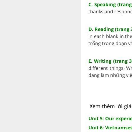
C. Speaking (trang
thanks and respond i
D. Reading (trang 
in each blank in th
trống trong đoạn văn
E. Writing (trang 
different things. W
đang làm những việc 
Xem thêm lời giải
Unit 5: Our experi
Unit 6: Vietnamses