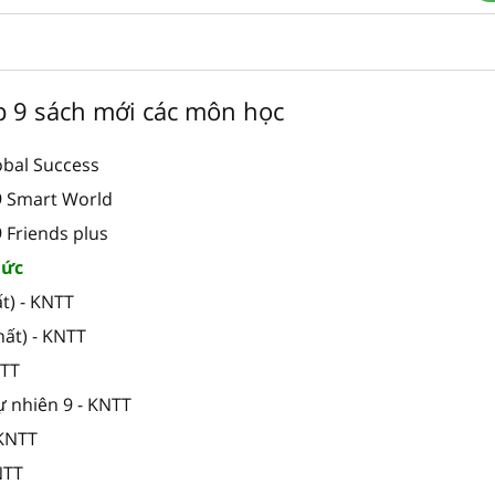
ớp 9 sách mới các môn học
obal Success
 9 Smart World
9 Friends plus
hức
t) - KNTT
hất) - KNTT
NTT
ự nhiên 9 - KNTT
 KNTT
NTT