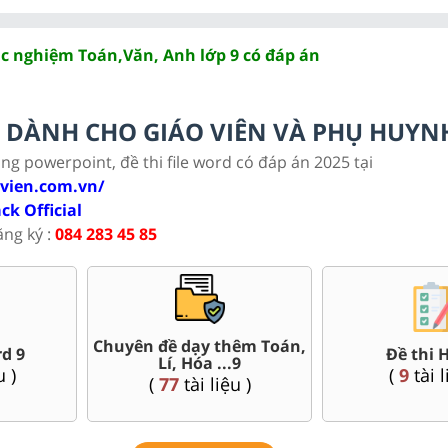
ắc nghiệm Toán,Văn, Anh lớp 9 có đáp án
LC DÀNH CHO GIÁO VIÊN VÀ PHỤ HUYN
ảng powerpoint, đề thi file word có đáp án 2025 tại
ovien.com.vn/
ack Official
ăng ký :
084 283 45 85
ác sở Hà
Bài giảng Powe
Đề thi giữa kì, cuối kì 9
 Minh..
Sử, Địa 
(
120
tài liệu )
u )
(
36
tài 