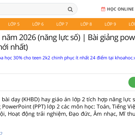
HỌC ONLINE
LỚP 5
LỚP 6
LỚP 7
LỚP 8
LỚP 9
LỚ
2 năm 2026 (năng lực số) | Bài giảng po
mới nhất)
a học 30% cho teen 2k2 chinh phục ít nhất 24 điểm tại khoahoc.v
h bài dạy (KHBD) hay giáo án lớp 2 tích hợp năng lực 
g PowerPoint (PPT) lớp 2 các môn học: Toán, Tiếng Việ
ội, Hoạt động trải nghiệm, Đạo đức, Âm nhạc, Mĩ thu
 2