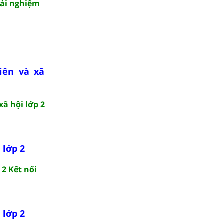
rải nghiệm
iên và xã
xã hội lớp 2
 lớp 2
 2 Kết nối
 lớp 2