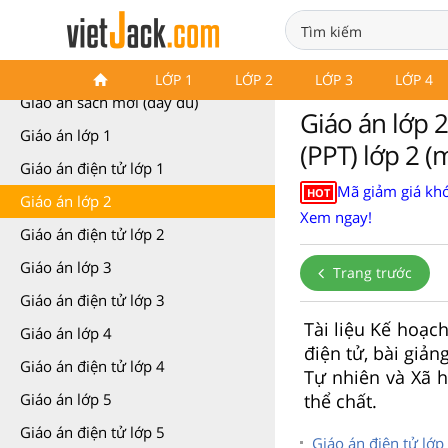
Giáo án các môn học (các lớp)
LỚP 1
LỚP 2
LỚP 3
LỚP 4
Giáo án sách mới (đầy đủ)
Giáo án lớp 
Giáo án lớp 1
(PPT) lớp 2 (
Giáo án điện tử lớp 1
Mã giảm giá khó
HOT
Giáo án lớp 2
Xem ngay!
Giáo án điện tử lớp 2
Giáo án lớp 3
Trang trước
Giáo án điện tử lớp 3
Tài liệu Kế hoạc
Giáo án lớp 4
điện tử, bài giản
Giáo án điện tử lớp 4
Tự nhiên và Xã h
thể chất.
Giáo án lớp 5
Giáo án điện tử lớp 5
Giáo án điện tử lớp