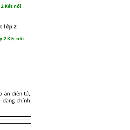
 2 Kết nối
t lớp 2
p 2 Kết nối
 án điện tử,
ễ dàng chỉnh