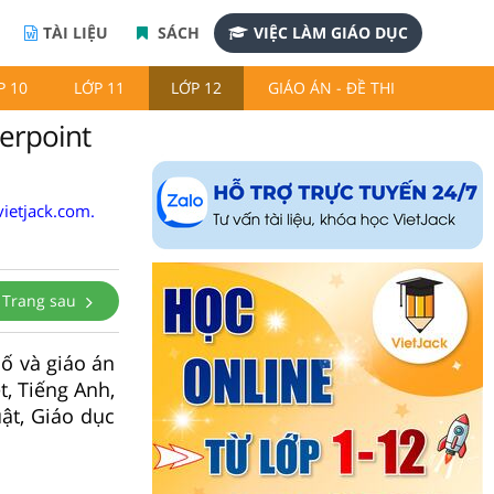
TÀI LIỆU
SÁCH
VIỆC LÀM GIÁO DỤC
P 10
LỚP 11
LỚP 12
GIÁO ÁN - ĐỀ THI
werpoint
ietjack.com.
Trang sau
số và giáo án
t, Tiếng Anh,
ật, Giáo dục