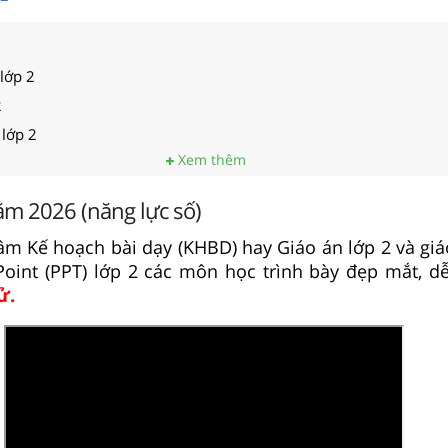
 lớp 2
2
 lớp 2
Xem thêm
ăm 2026 (năng lực số)
âm Kế hoạch bài dạy (KHBD) hay Giáo án lớp 2 và giáo
Point (PPT) lớp 2 các môn học trình bày đẹp mắt, d
ử.