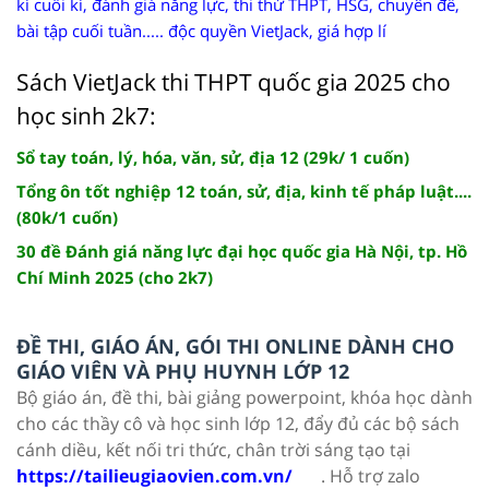
kì cuối kì, đánh giá năng lực, thi thử THPT, HSG, chuyên đề,
bài tập cuối tuần..... độc quyền VietJack, giá hợp lí
Sách VietJack thi THPT quốc gia 2025 cho
học sinh 2k7:
Sổ tay toán, lý, hóa, văn, sử, địa 12 (29k/ 1 cuốn)
Tổng ôn tốt nghiệp 12 toán, sử, địa, kinh tế pháp luật....
(80k/1 cuốn)
30 đề Đánh giá năng lực đại học quốc gia Hà Nội, tp. Hồ
Chí Minh 2025 (cho 2k7)
ĐỀ THI, GIÁO ÁN, GÓI THI ONLINE DÀNH CHO
GIÁO VIÊN VÀ PHỤ HUYNH LỚP 12
Bộ giáo án, đề thi, bài giảng powerpoint, khóa học dành
cho các thầy cô và học sinh lớp 12, đẩy đủ các bộ sách
cánh diều, kết nối tri thức, chân trời sáng tạo tại
https://tailieugiaovien.com.vn/
. Hỗ trợ zalo