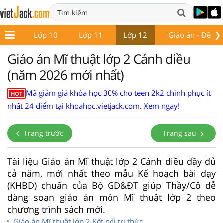
❯
ớp 9
Lớp 10
Lớp 11
Lớp 12
Giáo án - Đề thi
Giáo án Mĩ thuật lớp 2 Cánh diều
(năm 2026 mới nhất)
Mã giảm giá khóa học 30% cho teen 2k2 chinh phục ít
HOT
nhất 24 điểm tại khoahoc.vietjack.com. Xem ngay!
Trang trước
Trang sau
Tài liệu Giáo án Mĩ thuật lớp 2 Cánh diều đầy đủ
cả năm, mới nhất theo mẫu Kế hoạch bài dạy
(KHBD) chuẩn của Bộ GD&ĐT giúp Thầy/Cô dễ
dàng soạn giáo án môn Mĩ thuật lớp 2 theo
chương trình sách mới.
Giáo án Mĩ thuật lớp 2 Kết nối tri thức