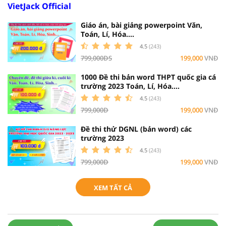
VietJack Official
Giáo án, bài giảng powerpoint Văn,
Toán, Lí, Hóa....
4.5
(243)
799,000ĐS
199,000
VNĐ
1000 Đề thi bản word THPT quốc gia cá
trường 2023 Toán, Lí, Hóa....
4.5
(243)
799,000Đ
199,000
VNĐ
Đề thi thử DGNL (bản word) các
trường 2023
4.5
(243)
799,000Đ
199,000
VNĐ
XEM TẤT CẢ