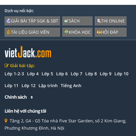
Dịch vụ nổi bật:
GIẢI BÀI TẬP SGK & SBT
SÁCH
THI ONLINE
TÀI LIỆU GIÁO VIÊN
KHÓA HỌC
HỎI ĐÁP
Giải bài tập:
Lớp 1-2-3
Lớp 4
Lớp 5
Lớp 6
Lớp 7
Lớp 8
Lớp 9
Lớp 10
Lớp 11
Lớp 12
Lập trình
Tiếng Anh
Chính sách
Liên hệ với chúng tôi
Tầng 2, G4 - G5 Tòa nhà Five Star Garden, số 2 Kim Giang,
Phường Khương Đình, Hà Nội