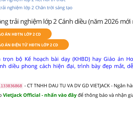
rải nghiệm lớp 2 Chân trời sáng tạo
ộng trải nghiệm lớp 2 Cánh diều (năm 2026 mới 
ÁO ÁN HĐTN LỚP 2 CD
O ÁN ĐIỆN TỬ HĐTN LỚP 2 CD
 trọn bộ Kế hoạch bài dạy (KHBD) hay Giáo án Ho
nh diều phong cách hiện đại, trình bày đẹp mắt, d
- CT TNHH DAU TU VA DV GD VIETJACK - Ngân h
1133836868
lo
VietJack Official - nhấn vào đây
để thông báo và nhận gi