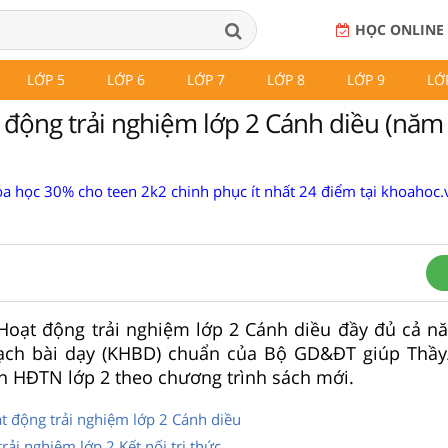
HỌC ONLINE
LỚP 5
LỚP 6
LỚP 7
LỚP 8
LỚP 9
LỚ
 động trải nghiệm lớp 2 Cánh diều (năm
a học 30% cho teen 2k2 chinh phục ít nhất 24 điểm tại khoahoc.v
 Hoạt động trải nghiệm lớp 2 Cánh diều đầy đủ cả n
ạch bài dạy (KHBD) chuẩn của Bộ GD&ĐT giúp Thầy
n HĐTN lớp 2 theo chương trình sách mới.
t động trải nghiệm lớp 2 Cánh diều
rải nghiệm lớp 2 Kết nối tri thức