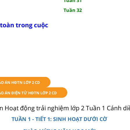
Tuần 31
Tuần 32
 toàn trong cuộc
ÁO ÁN HĐTN LỚP 2 CD
O ÁN ĐIỆN TỬ HĐTN LỚP 2 CD
n Hoạt động trải nghiệm lớp 2 Tuần 1 Cánh di
TUẦN 1 - TIẾT 1: SINH HOẠT DƯỚI CỜ