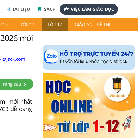
TÀI LIỆU
SÁCH
VIỆC LÀM GIÁO DỤC
P 10
LỚP 11
LỚP 12
GIÁO ÁN - ĐỀ THI
 2026 mới
ietjack.com.
Trang sau
ăm, mới nhất
/Cô dễ dàng