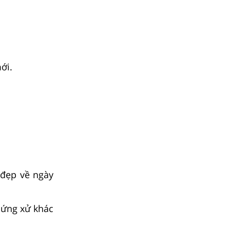
ới.
 đẹp về ngày
 ứng xử khác