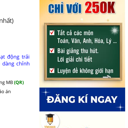
nhất)
ạt động trải
ễ dàng chỉnh
àng MB
(QR)
áo án