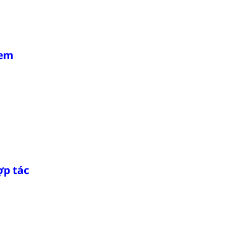
 em
ợp tác