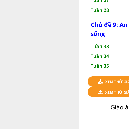
Tuần 27
Tuần 28
Chủ đề 9: An
sống
Tuần 33
Tuần 34
Tuần 35
XEM THỬ GI
XEM THỬ GIÁ
Giáo á