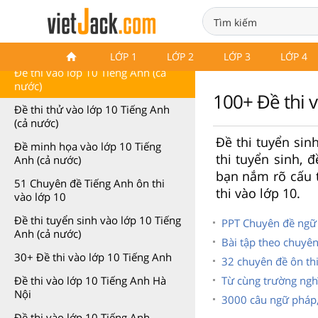
Đề thi vào lớp 10 Tiếng Anh
LỚP 1
LỚP 2
LỚP 3
LỚP 4
Đề thi vào lớp 10 Tiếng Anh (cả
nước)
100+ Đề thi 
Đề thi thử vào lớp 10 Tiếng Anh
(cả nước)
Đề thi tuyển si
Đề minh họa vào lớp 10 Tiếng
thi tuyển sinh, 
Anh (cả nước)
bạn nắm rõ cấu t
51 Chuyên đề Tiếng Anh ôn thi
thi vào lớp 10.
vào lớp 10
Đề thi tuyển sinh vào lớp 10 Tiếng
PPT Chuyên đề ngữ
Anh (cả nước)
Bài tập theo chuyê
30+ Đề thi vào lớp 10 Tiếng Anh
32 chuyên đề ôn th
Từ cùng trường ngh
Đề thi vào lớp 10 Tiếng Anh Hà
Nội
3000 câu ngữ pháp,
Đề thi vào lớp 10 Tiếng Anh