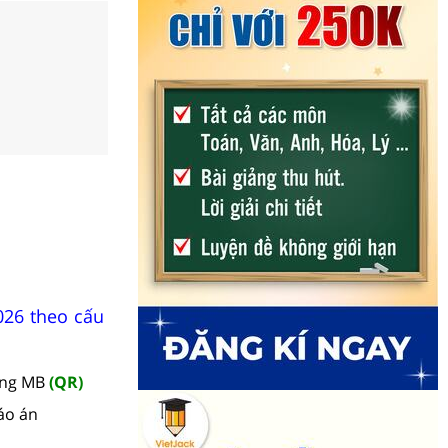
026 theo cấu
àng MB
(QR)
áo án