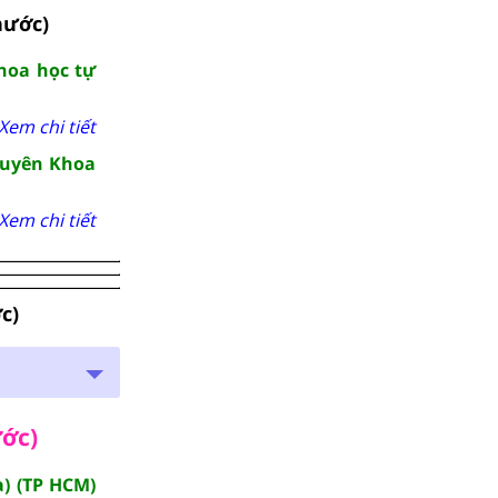
nước)
hoa học tự
Xem chi tiết
huyên Khoa
Xem chi tiết
c)
ước)
) (TP HCM)