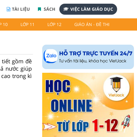
TÀI LIỆU
SÁCH
VIỆC LÀM GIÁO DỤC
P 10
LỚP 11
LỚP 12
GIÁO ÁN - ĐỀ THI
 tiết gồm đề
cả nước giúp
cao trong kì