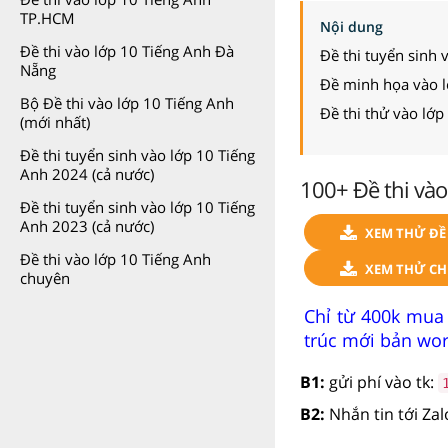
TP.HCM
Nội dung
Đề thi vào lớp 10 Tiếng Anh Đà
Đề thi tuyển sinh 
Nẵng
Đề minh họa vào 
Bộ Đề thi vào lớp 10 Tiếng Anh
Đề thi thử vào lớ
(mới nhất)
Đề thi tuyển sinh vào lớp 10 Tiếng
Anh 2024 (cả nước)
100+ Đề thi vào
Đề thi tuyển sinh vào lớp 10 Tiếng
Anh 2023 (cả nước)
XEM THỬ ĐỀ 
Đề thi vào lớp 10 Tiếng Anh
XEM THỬ CH
chuyên
Chỉ từ 400k mua
trúc mới bản word 
B1:
gửi phí vào tk:
B2:
Nhắn tin tới Za