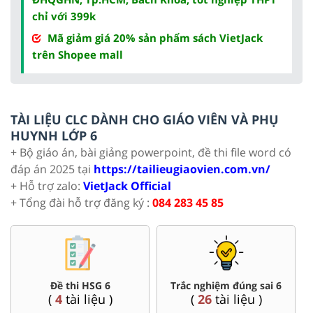
chỉ với 399k
Mã giảm giá 20% sản phẩm sách VietJack
trên Shopee mall
TÀI LIỆU CLC DÀNH CHO GIÁO VIÊN VÀ PHỤ
HUYNH LỚP 6
+ Bộ giáo án, bài giảng powerpoint, đề thi file word có
đáp án 2025 tại
https://tailieugiaovien.com.vn/
+ Hỗ trợ zalo:
VietJack Official
+ Tổng đài hỗ trợ đăng ký :
084 283 45 85
Đề thi HSG 6
Trắc nghiệm đúng sai 6
(
4
tài liệu )
(
26
tài liệu )