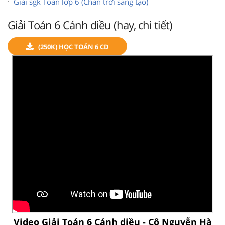
Giải sgk Toán lớp 6 (Chân trời sáng tạo)
Giải Toán 6 Cánh diều (hay, chi tiết)
(250K) HỌC TOÁN 6 CD
Video Giải Toán 6 Cánh diều - Cô Nguyễn Hà