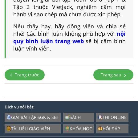
Tập 2 thuộc VietJack, nghiêm cấm mọi
hành vi sao chép mà chưa được xin phép.
Nếu thấy hay, hãy động viên và chia sẻ
nhé! Các bình luận không phù hợp với
nội
quy bình luận trang web
sẽ bị cấm bình
luận vĩnh viễn.
Trang trước
Trang sau
Dịch vụ nổi bật:
GIẢI BÀI TẬP SGK & SBT
SÁCH
THI ONLINE
TÀI LIỆU GIÁO VIÊN
KHÓA HỌC
HỎI ĐÁP