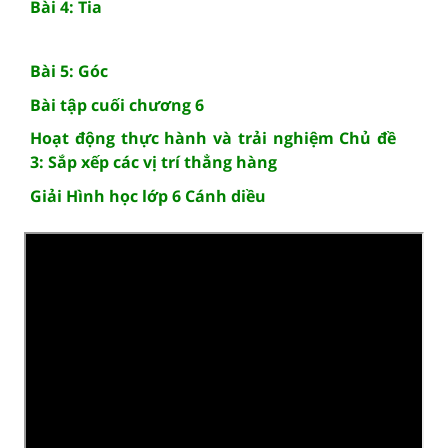
Bài 4: Tia
Bài 5: Góc
Bài tập cuối chương 6
Hoạt động thực hành và trải nghiệm Chủ đề
3: Sắp xếp các vị trí thẳng hàng
Giải Hình học lớp 6 Cánh diều