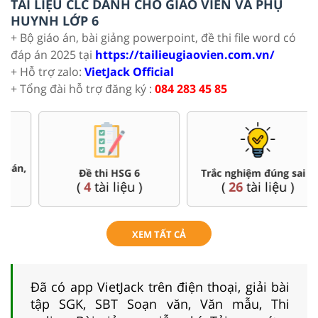
TÀI LIỆU CLC DÀNH CHO GIÁO VIÊN VÀ PHỤ
HUYNH LỚP 6
+ Bộ giáo án, bài giảng powerpoint, đề thi file word có
đáp án 2025 tại
https://tailieugiaovien.com.vn/
+ Hỗ trợ zalo:
VietJack Official
+ Tổng đài hỗ trợ đăng ký :
084 283 45 85
Đề thi HSG 6
Trắc nghiệm đúng sai 6
(
4
tài liệu )
(
26
tài liệu )
XEM TẤT CẢ
Đã có app VietJack trên điện thoại, giải bài
tập SGK, SBT Soạn văn, Văn mẫu, Thi