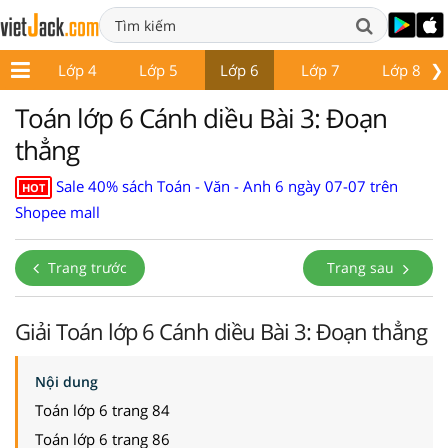
❯
p 3
Lớp 4
Lớp 5
Lớp 6
Lớp 7
Lớp 8
Toán lớp 6 Cánh diều Bài 3: Đoạn
thẳng
Sale 40% sách Toán - Văn - Anh 6 ngày 07-07 trên
HOT
Shopee mall
Trang trước
Trang sau
Giải Toán lớp 6 Cánh diều Bài 3: Đoạn thẳng
Nội dung
Toán lớp 6 trang 84
Toán lớp 6 trang 86