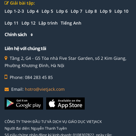
Giải bài tập:
Lớp 1-2-3
Lớp 4
Lớp 5
Lớp 6
Lớp 7
Lớp 8
Lớp 9
Lớp 10
Lớp 11
Lớp 12
Lập trình
Tiếng Anh
Chính sách
Liên hệ với chúng tôi
Tầng 2, G4 - G5 Tòa nhà Five Star Garden, số 2 Kim Giang,
Phường Khương Đình, Hà Nội
Phone: 084 283 45 85
Email:
hotro@vietjack.com
CÔNG TY TNHH ĐẦU TƯ VÀ DỊCH VỤ GIÁO DỤC VIETJACK
Người đại diện: Nguyễn Thanh Tuyền
Số giấy chứng nhận đăng ký kinh doanh: 0108307822, ngày cấp: