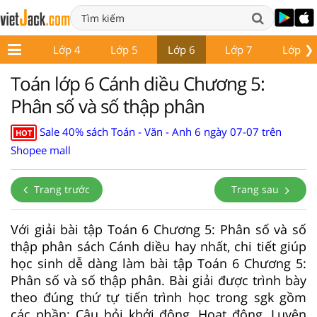
❯
Lớp 3
Lớp 4
Lớp 5
Lớp 6
Lớp 7
Lớp 8
Toán lớp 6 Cánh diều Chương 5:
Phân số và số thập phân
Sale 40% sách Toán - Văn - Anh 6 ngày 07-07 trên
HOT
Shopee mall
Trang trước
Trang sau
Với giải bài tập Toán 6 Chương 5: Phân số và số
thập phân sách Cánh diều hay nhất, chi tiết giúp
học sinh dễ dàng làm bài tập Toán 6 Chương 5:
Phân số và số thập phân. Bài giải được trình bày
theo đúng thứ tự tiến trình học trong sgk gồm
các phần: Câu hỏi khởi động, Hoạt động, Luyện