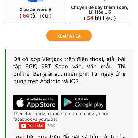
Chuyên đề dạy thêm Toán,
Giáo án word 6
Lí, Hóa ...6
(
64
tài liệu )
(
54
tài liệu )
XEM TẤT CẢ
Đã có app VietJack trên điện thoại, giải bài
tập SGK, SBT Soạn văn, Văn mẫu, Thi
online, Bài giảng....miễn phí. Tải ngay ứng
dụng trên Android và iOS.
Theo dõi chúng tôi miễn phí trên mạng xã hội
facebook và youtube:
Loạt bài dựa trên đề bài và hình ảnh của