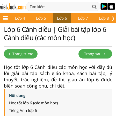
❯
p 3
Lớp 4
Lớp 5
Lớp 6
Lớp 7
Lớp 8
Lớp 6 Cánh diều | Giải bài tập lớp 6
Cánh diều (các môn học)
Trang trước
Trang sau
Học tốt lớp 6 Cánh diều các môn học với đầy đủ
lời giải bài tập sách giáo khoa, sách bài tập, lý
thuyết, trắc nghiệm, đề thi, giáo án lớp 6 được
biên soạn công phu, chi tiết.
Nội dung
Học tốt lớp 6 (các môn học)
Tiếng Anh lớp 6