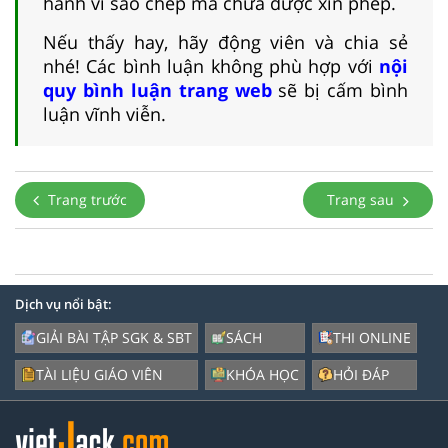
hành vi sao chép mà chưa được xin phép.
Nếu thấy hay, hãy động viên và chia sẻ
nhé! Các bình luận không phù hợp với
nội
quy bình luận trang web
sẽ bị cấm bình
luận vĩnh viễn.
Trang trước
Trang sau
Dịch vụ nổi bật:
GIẢI BÀI TẬP SGK & SBT
SÁCH
THI ONLINE
TÀI LIỆU GIÁO VIÊN
KHÓA HỌC
HỎI ĐÁP