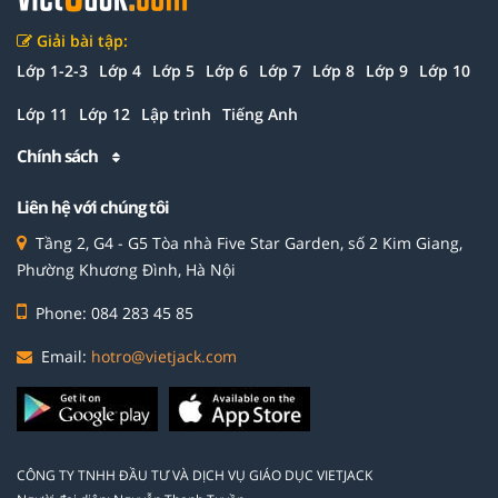
Giải bài tập:
Lớp 1-2-3
Lớp 4
Lớp 5
Lớp 6
Lớp 7
Lớp 8
Lớp 9
Lớp 10
Lớp 11
Lớp 12
Lập trình
Tiếng Anh
Chính sách
Liên hệ với chúng tôi
Tầng 2, G4 - G5 Tòa nhà Five Star Garden, số 2 Kim Giang,
Phường Khương Đình, Hà Nội
Phone: 084 283 45 85
Email:
hotro@vietjack.com
CÔNG TY TNHH ĐẦU TƯ VÀ DỊCH VỤ GIÁO DỤC VIETJACK