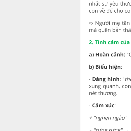
nhất sự yêu thư
con về để cho c
➩
Người mẹ tần t
mà quên bản th
2. Tình cảm của
a) Hoàn cảnh:
"
b) Biểu hiện
:
-
Dáng hình
: "
th
xung quanh, con
nét thương.
-
Cảm xúc
:
+ "nghẹn ngào"
→
+ "rưng rưng"
→ 