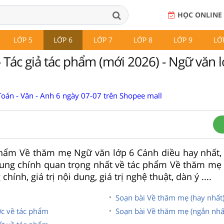
HỌC ONLINE
LỚP 5
LỚP 6
LỚP 7
LỚP 8
LỚP 9
LỚ
 Tác giả tác phẩm (mới 2026) - Ngữ văn l
Toán - Văn - Anh 6 ngày 07-07 trên Shopee mall
 phẩm Về thăm mẹ Ngữ văn lớp 6 Cánh diều hay nhất, c
dung chính quan trọng nhất về tác phẩm Về thăm mẹ
chính, giá trị nội dung, giá trị nghệ thuật, dàn ý ....
Soạn bài Về thăm mẹ (hay nhất
ược về tác phẩm
Soạn bài Về thăm mẹ (ngắn nhấ