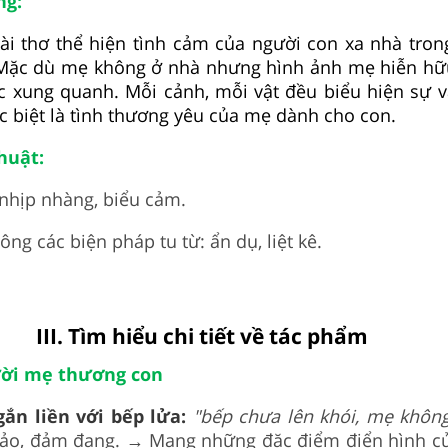
ung:
ài thơ thể hiện tình cảm của người con xa nhà tron
ặc dù mẹ không ở nhà nhưng hình ảnh mẹ hiễn hữu
c xung quanh. Mỗi cảnh, mỗi vật đều biểu hiện sự vấ
ặc biệt là tình thương yêu của mẹ dành cho con.
thuật:
 nhịp nhàng, biểu cảm.
ông các biện pháp tu từ: ẩn dụ, liệt kê.
III. Tìm hiểu chi tiết về tác phẩm
ười mẹ thương con
gắn liền với bếp lửa:
"bếp chưa lên khói, mẹ khôn
 tảo, đảm đang. → Mang những đặc điểm điển hình c