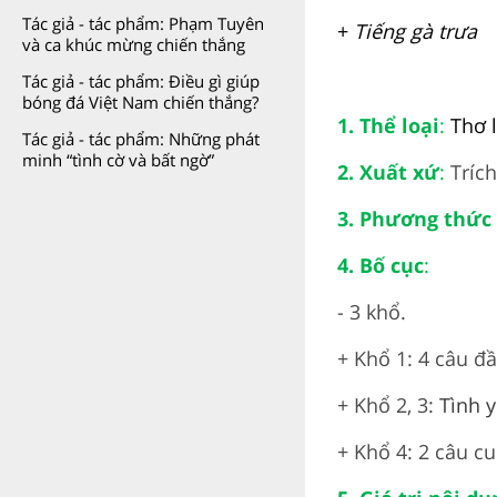
Tác giả - tác phẩm: Phạm Tuyên
+
Tiếng gà trưa
và ca khúc mừng chiến thắng
Tác giả - tác phẩm: Điều gì giúp
bóng đá Việt Nam chiến thắng?
1. Thể loại
:
Thơ 
Tác giả - tác phẩm: Những phát
minh “tình cờ và bất ngờ”
2. Xuất xứ
:
Tríc
3. Phương thức 
4. Bố cục
:
- 3 khổ.
+ Khổ 1: 4 câu đ
+ Khổ 2, 3:
Tình 
+ Khổ 4: 2 câu cu