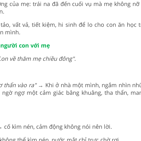
ơng của mẹ: trái na đã đến cuối vụ mà mẹ không nỡ 
on.
ảo, vất vả, tiết kiệm, hi sinh để lo cho con ăn học 
ân mình.
 người con với mẹ
C
on về thăm mẹ chiều đông".
ơ thẩn vào ra"
→ Khi ở nhà một mình, ngắm nhìn nh
 ngờ ngợ một cảm giác bâng khuâng, tha thẩn, ma
 cố kìm nén, cảm động không nói nên lời.
không thể kìm nén, nước mắt chỉ trực chờ rơi.