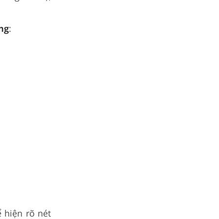
ng
:
 hiện rõ nét