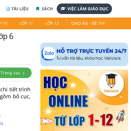
TÀI LIỆU
SÁCH
VIỆC LÀM GIÁO DỤC
P 10
LỚP 11
LỚP 12
GIÁO ÁN - ĐỀ THI
ớp 6
Trang sau
hi tiết trình
 gồm bố cục,
)
t)