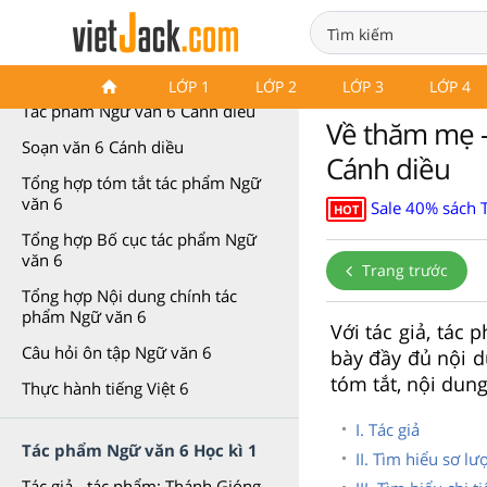
Tác phẩm Ngữ văn 6 Cánh diều
LỚP 1
LỚP 2
LỚP 3
LỚP 4
Tác phẩm Ngữ văn 6 Cánh diều
Về thăm mẹ -
Soạn văn 6 Cánh diều
Cánh diều
Tổng hợp tóm tắt tác phẩm Ngữ
văn 6
Sale 40% sách 
HOT
Tổng hợp Bố cục tác phẩm Ngữ
văn 6
Trang trước
Tổng hợp Nội dung chính tác
phẩm Ngữ văn 6
Với tác giả, tác
Câu hỏi ôn tập Ngữ văn 6
bày đầy đủ nội 
tóm tắt, nội dung 
Thực hành tiếng Việt 6
I. Tác giả
Tác phẩm Ngữ văn 6 Học kì 1
II. Tìm hiểu sơ l
Tác giả - tác phẩm: Thánh Gióng