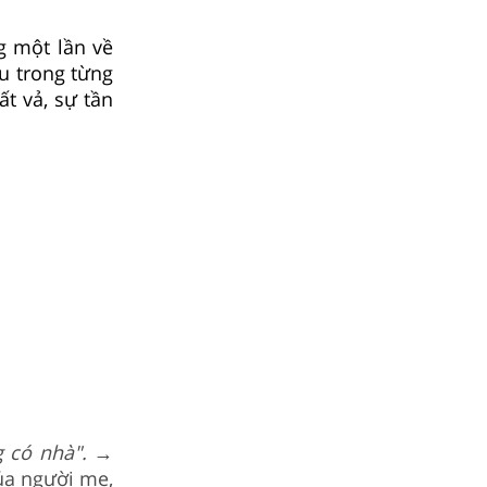
g một lần về
 trong từng
t vả, sự tần
g có nhà".
→
ủa người mẹ,