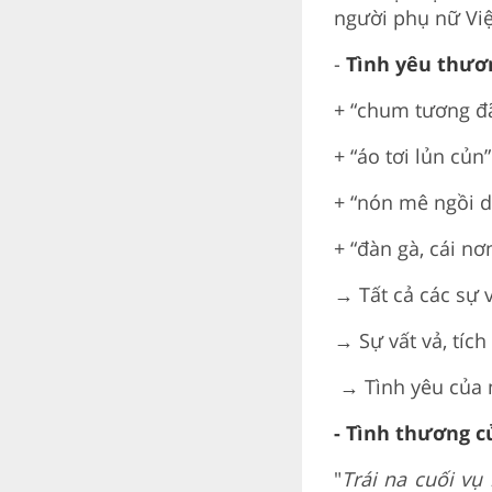
người phụ nữ Vi
-
Tình yêu thươn
+ “chum tương đ
+ “áo tơi lủn củn”
+ “nón mê ngồi 
+ “đàn gà, cái n
→ Tất cả các sự v
→ Sự vất vả, tích
→ Tình yêu của m
- Tình thương c
"
Trái na cuối v