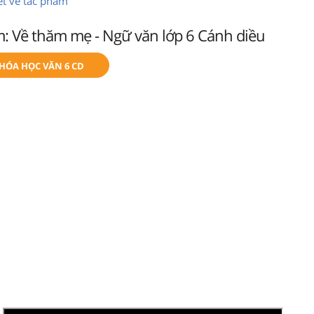
tiết về tác phẩm
m: Về thăm mẹ - Ngữ văn lớp 6 Cánh diều
KHÓA HỌC VĂN 6 CD