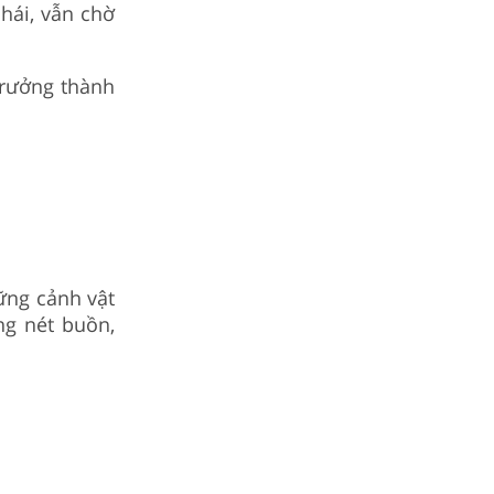
hái, vẫn chờ
trưởng thành
ững cảnh vật
ng nét buồn,