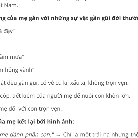
ệt Nam.
g của mẹ gắn với những sự vật gần gũi đời thườ
ã đậy”
dầm mưa”
ơm hỏng vành”
ật đều gần gũi, có vẻ cũ kĩ, xấu xí, không trọn vẹn.
 cóp, tiết kiệm của người mẹ để nuôi con khôn lớn.
ẹ đối với con trọn vẹn.
ủa mẹ kết lại bởi hình ảnh:
ụ mẹ dành phần con."
→ Chỉ là một trái na nhưng thể