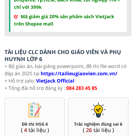
chỉ với 399k
Mã giảm giá 20% sản phẩm sách VietJack
trên Shopee mall
TÀI LIỆU CLC DÀNH CHO GIÁO VIÊN VÀ PHỤ
HUYNH LỚP 6
+ Bộ giáo án, bài giảng powerpoint, đề thi file word có
đáp án 2025 tại
https://tailieugiaovien.com.vn/
+ Hỗ trợ zalo:
VietJack Official
+ Tổng đài hỗ trợ đăng ký :
084 283 45 85
Đề thi HSG 6
Trắc nghiệm đúng sai 6
(
4
tài liệu )
(
26
tài liệu )