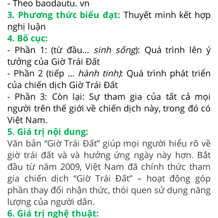
- Theo baodautu. vn
3. Phương thức biểu đạt:
Thuyết minh kết hợp
nghị luận
4. Bố cục:
- Phần 1: (từ đầu…
sinh sống
): Quá trình lên ý
tưởng của Giờ Trái Đất
- Phần 2 (tiếp …
hành tinh)
: Quá trình phát triển
của chiến dịch Giờ Trái Đất
- Phần 3: Còn lại: Sự tham gia của tất cả mọi
người trên thế giới về chiến dịch này, trong đó có
Việt Nam.
5. Giá trị nội dung:
Văn bản “Giờ Trái Đất” giúp mọi người hiểu rõ về
giờ trái đất và và hưởng ứng ngày này hơn. Bắt
đầu từ năm 2009, Việt Nam đã chính thức tham
gia chiến dịch “Giờ Trái Đất” – hoạt động góp
phần thay đổi nhận thức, thói quen sử dụng năng
lượng của người dân.
6. Giá trị nghệ thuật: