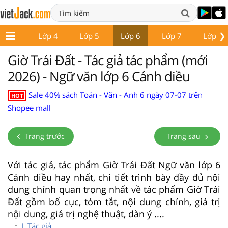
❯
Lớp 3
Lớp 4
Lớp 5
Lớp 6
Lớp 7
Lớp 8
Giờ Trái Đất - Tác giả tác phẩm (mới
2026) - Ngữ văn lớp 6 Cánh diều
Sale 40% sách Toán - Văn - Anh 6 ngày 07-07 trên
HOT
Shopee mall
Trang trước
Trang sau
Với tác giả, tác phẩm Giờ Trái Đất Ngữ văn lớp 6
Cánh diều hay nhất, chi tiết trình bày đầy đủ nội
dung chính quan trọng nhất về tác phẩm Giờ Trái
Đất gồm bố cục, tóm tắt, nội dung chính, giá trị
nội dung, giá trị nghệ thuật, dàn ý ....
I. Tác giả