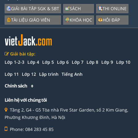
GIẢI BÀI TẬP SGK & SBT
SÁCH
THI ONLINE
TÀI LIỆU GIÁO VIÊN
KHÓA HỌC
HỎI ĐÁP
Giải bài tập:
Lớp 1-2-3
Lớp 4
Lớp 5
Lớp 6
Lớp 7
Lớp 8
Lớp 9
Lớp 10
Lớp 11
Lớp 12
Lập trình
Tiếng Anh
Chính sách
Liên hệ với chúng tôi
Tầng 2, G4 - G5 Tòa nhà Five Star Garden, số 2 Kim Giang,
Phường Khương Đình, Hà Nội
Phone: 084 283 45 85