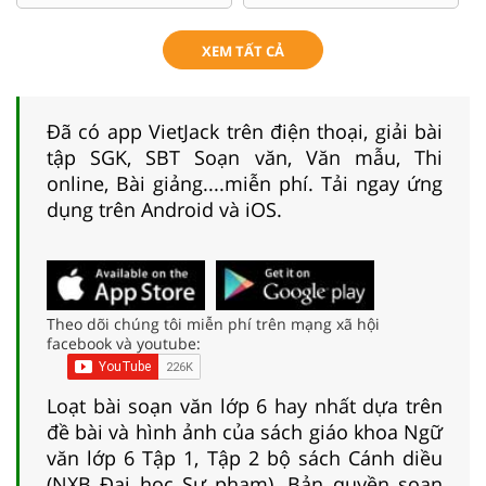
XEM TẤT CẢ
Đã có app VietJack trên điện thoại, giải bài
tập SGK, SBT Soạn văn, Văn mẫu, Thi
online, Bài giảng....miễn phí. Tải ngay ứng
dụng trên Android và iOS.
Theo dõi chúng tôi miễn phí trên mạng xã hội
facebook và youtube:
Loạt bài soạn văn lớp 6 hay nhất dựa trên
đề bài và hình ảnh của sách giáo khoa Ngữ
văn lớp 6 Tập 1, Tập 2 bộ sách Cánh diều
(NXB Đại học Sư phạm). Bản quyền soạn