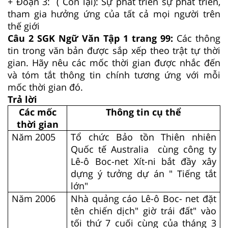
+ Đoạn 3: ( Còn lại): Sự phát triển sự phát triển,
tham gia hưởng ứng của tất cả mọi người trên
thế giới
Câu 2 SGK Ngữ Văn Tập 1 trang 99:
Các thông
tin trong văn bản được sắp xếp theo trật tự thời
gian. Hãy nêu các mốc thời gian được nhắc đến
và tóm tắt thông tin chính tương ứng với mỗi
mốc thời gian đó.
Trả lời
Các mốc
Thông tin cụ thể
thời gian
Năm 2005
Tổ chức Bảo tồn Thiên nhiên
Quốc tế Australia cùng công ty
Lê-ô Boc-net Xít-ni bắt đầy xây
dựng ý tưởng dự án " Tiếng tắt
lớn"
Năm 2006
Nhà quảng cáo Lê-ô Boc- net đặt
tên chiến dịch" giờ trái đất" vào
tối thứ 7 cuối cùng của tháng 3