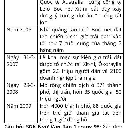
Quốc tế Australia cùng công ty
Lê-ô Boc-net Xít-ni bắt đầy xây
dựng ý tưởng dự án " Tiếng tắt
lớn"
Năm 2006
Nhà quảng cáo Lê-ô Boc- net đặt
tên chiến dịch" giờ trái đất" vào
tối thứ 7 cuối cùng của tháng 3
hàng năm
Ngày 31-3-
Lễ khai mạc sự kiện giờ trái đất
2007
được tổ chức tại Xit-ni, Ô-xtraylia
gồm 2,3 triệu người dân và 2100
doanh nghiệp tham gia
Ngày 29-3-
Mở rộng chiến dịch ở 371 thành
2008
phố, thị trấn, hơn 35 quốc gia, 50
triệu người
Năm 2009
Hơn 4000 thành phố, 88 quốc gia
trên thế giới tham gia tắt đèn
trong 1 giờ đồng hồ
Câu hỏi SGK Ngữ Văn Tập 1 trang 98:
Xác định