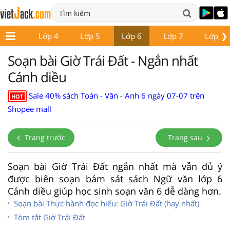
❯
Lớp 3
Lớp 4
Lớp 5
Lớp 6
Lớp 7
Lớp 8
Soạn bài Giờ Trái Đất - Ngắn nhất
Cánh diều
Sale 40% sách Toán - Văn - Anh 6 ngày 07-07 trên
HOT
Shopee mall
Trang trước
Trang sau
Soạn bài Giờ Trái Đất ngắn nhất mà vẫn đủ ý
được biên soạn bám sát sách Ngữ văn lớp 6
Cánh diều giúp học sinh soạn văn 6 dễ dàng hơn.
Soạn bài Thực hành đọc hiểu: Giờ Trái Đất (hay nhất)
Tóm tắt Giờ Trái Đất