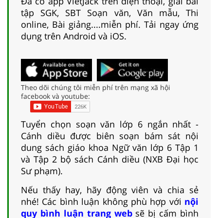
Đã có app VietJack trên điện thoại, giải bài
tập SGK, SBT Soạn văn, Văn mẫu, Thi
online, Bài giảng....miễn phí. Tải ngay ứng
dụng trên Android và iOS.
Theo dõi chúng tôi miễn phí trên mạng xã hội
facebook và youtube:
Tuyển chọn soạn văn lớp 6 ngắn nhất -
Cánh diều được biên soạn bám sát nội
dung sách giáo khoa Ngữ văn lớp 6 Tập 1
và Tập 2 bộ sách Cánh diều (NXB Đại học
Sư phạm).
Nếu thấy hay, hãy động viên và chia sẻ
nhé! Các bình luận không phù hợp với
nội
quy bình luận trang web
sẽ bị cấm bình