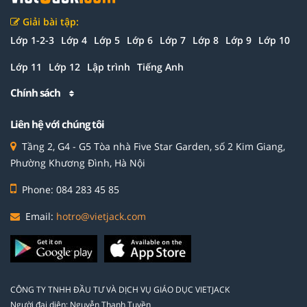
Giải bài tập:
Lớp 1-2-3
Lớp 4
Lớp 5
Lớp 6
Lớp 7
Lớp 8
Lớp 9
Lớp 10
Lớp 11
Lớp 12
Lập trình
Tiếng Anh
Chính sách
Liên hệ với chúng tôi
Tầng 2, G4 - G5 Tòa nhà Five Star Garden, số 2 Kim Giang,
Phường Khương Đình, Hà Nội
Phone: 084 283 45 85
Email:
hotro@vietjack.com
CÔNG TY TNHH ĐẦU TƯ VÀ DỊCH VỤ GIÁO DỤC VIETJACK
Người đại diện: Nguyễn Thanh Tuyền