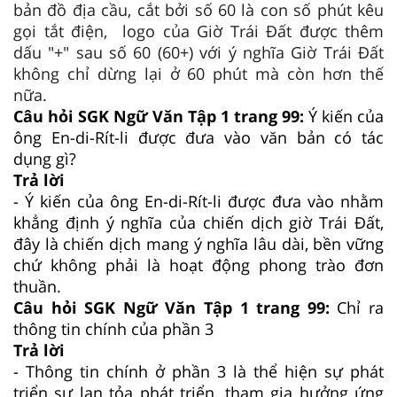
bản đồ địa cầu, cắt bởi số 60 là con số phút kêu
gọi tắt
điện,
logo
của Giờ Trái Đất được thêm
dấu "+" sau số 60 (60+) với ý nghĩa Giờ Trái Đất
không chỉ dừng lại ở 60 phút mà còn hơn thế
nữa.
Câu hỏi SGK Ngữ Văn Tập 1 trang 99:
Ý kiến của
ông En-di-Rít-li được đưa vào văn bản có tác
dụng gì?
Trả lời
- Ý kiến của ông En-di-Rít-li được đưa vào nhằm
khẳng định ý nghĩa của chiến dịch giờ Trái Đất,
đây là chiến dịch mang ý nghĩa lâu dài, bền vững
chứ không phải là hoạt động phong trào đơn
thuần.
Câu hỏi SGK Ngữ Văn Tập 1 trang 99:
Chỉ ra
thông tin chính của phần 3
Trả lời
- Thông tin chính ở phần 3 là thể hiện sự phát
triển sự lan tỏa phát triển, tham gia hưởng ứng