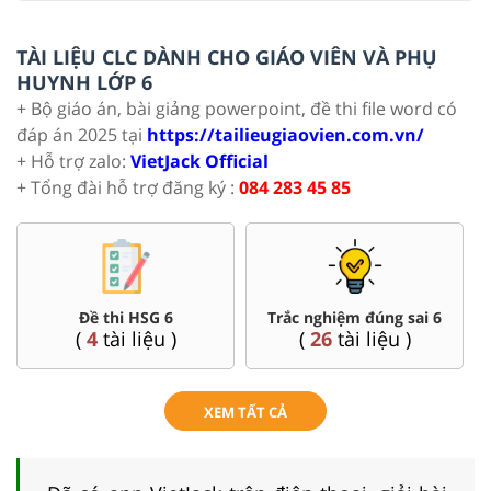
TÀI LIỆU CLC DÀNH CHO GIÁO VIÊN VÀ PHỤ
HUYNH LỚP 6
+ Bộ giáo án, bài giảng powerpoint, đề thi file word có
đáp án 2025 tại
https://tailieugiaovien.com.vn/
+ Hỗ trợ zalo:
VietJack Official
+ Tổng đài hỗ trợ đăng ký :
084 283 45 85
Đề thi HSG 6
Trắc nghiệm đúng sai 6
(
4
tài liệu )
(
26
tài liệu )
XEM TẤT CẢ