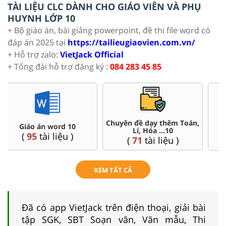
TÀI LIỆU CLC DÀNH CHO GIÁO VIÊN VÀ PHỤ
HUYNH LỚP 10
+ Bộ giáo án, bài giảng powerpoint, đề thi file word có
đáp án 2025 tại
https://tailieugiaovien.com.vn/
+ Hỗ trợ zalo:
VietJack Official
+ Tổng đài hỗ trợ đăng ký :
084 283 45 85
,
Đề thi HSG 10
Trắc nghiệm đúng sai 10
(
8
tài liệu )
(
41
tài liệu )
XEM TẤT CẢ
Đã có app VietJack trên điện thoại, giải bài
tập SGK, SBT Soạn văn, Văn mẫu, Thi