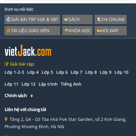
Dịch vụ nổi bật:
GIẢI BÀI TẬP SGK & SBT
SÁCH
THI ONLINE
TÀI LIỆU GIÁO VIÊN
KHÓA HỌC
HỎI ĐÁP
Giải bài tập:
Lớp 1-2-3
Lớp 4
Lớp 5
Lớp 6
Lớp 7
Lớp 8
Lớp 9
Lớp 10
Lớp 11
Lớp 12
Lập trình
Tiếng Anh
Chính sách
Liên hệ với chúng tôi
Tầng 2, G4 - G5 Tòa nhà Five Star Garden, số 2 Kim Giang,
Phường Khương Đình, Hà Nội