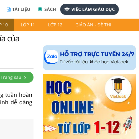
TÀI LIỆU
SÁCH
VIỆC LÀM GIÁO DỤC
P 10
LỚP 11
LỚP 12
GIÁO ÁN - ĐỀ THI
ĩa của
Trang sau
ng tuần hoàn
sinh dễ dàng