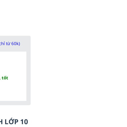
chỉ từ 60k)
 tốt
H LỚP 10