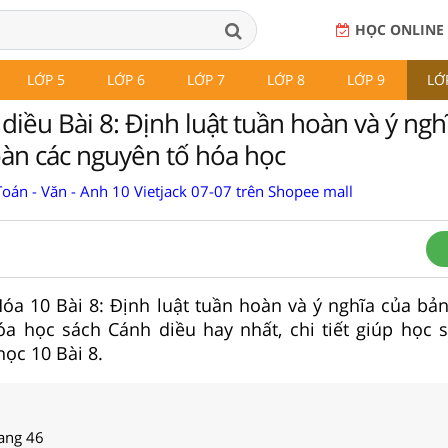
HỌC ONLINE
LỚP 5
LỚP 6
LỚP 7
LỚP 8
LỚP 9
LỚ
iều Bài 8: Định luật tuần hoàn và ý ngh
àn các nguyên tố hóa học
oán - Văn - Anh 10 Vietjack 07-07 trên Shopee mall
 Hóa 10 Bài 8: Định luật tuần hoàn và ý nghĩa của bả
óa học sách Cánh diều hay nhất, chi tiết giúp học 
học 10 Bài 8.
rang 46