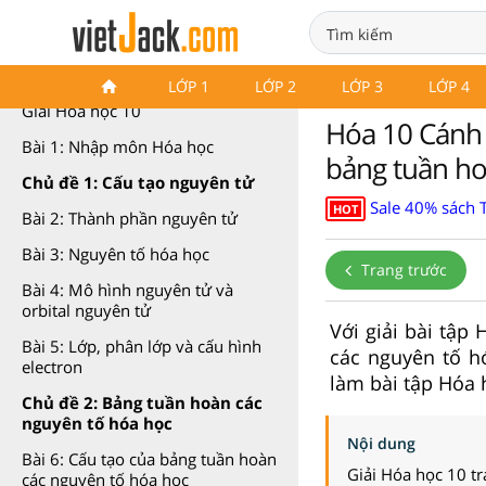
Hóa học 10 Cánh diều
LỚP 1
LỚP 2
LỚP 3
LỚP 4
Giải Hóa học 10
Hóa 10 Cánh d
Bài 1: Nhập môn Hóa học
bảng tuần ho
Chủ đề 1: Cấu tạo nguyên tử
Sale 40% sách T
HOT
Bài 2: Thành phần nguyên tử
Bài 3: Nguyên tố hóa học
Trang trước
Bài 4: Mô hình nguyên tử và
orbital nguyên tử
Với giải bài tập
Bài 5: Lớp, phân lớp và cấu hình
các nguyên tố h
electron
làm bài tập Hóa 
Chủ đề 2: Bảng tuần hoàn các
nguyên tố hóa học
Nội dung
Bài 6: Cấu tạo của bảng tuần hoàn
Giải Hóa học 10 t
các nguyên tố hóa học