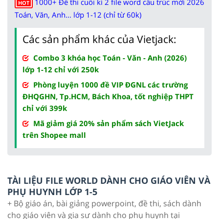
1000+ Đề thi cuối kì 2 file word cấu trúc mới 2026
HOT
Toán, Văn, Anh... lớp 1-12 (chỉ từ 60k)
Các sản phẩm khác của Vietjack:
Combo 3 khóa học Toán - Văn - Anh (2026)
lớp 1-12 chỉ với 250k
Phòng luyện 1000 đề VIP ĐGNL các trường
ĐHQGHN, Tp.HCM, Bách Khoa, tốt nghiệp THPT
chỉ với 399k
Mã giảm giá 20% sản phẩm sách VietJack
trên Shopee mall
TÀI LIỆU FILE WORLD DÀNH CHO GIÁO VIÊN VÀ
PHỤ HUYNH LỚP 1-5
+ Bộ giáo án, bài giảng powerpoint, đề thi, sách dành
cho giáo viên và gia sư dành cho phụ huynh tại