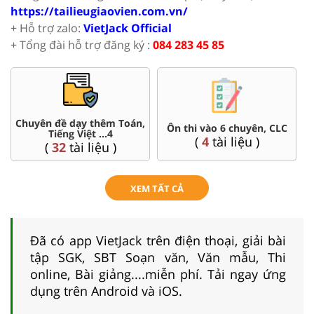
https://tailieugiaovien.com.vn/
+ Hỗ trợ zalo:
VietJack Official
+ Tổng đài hỗ trợ đăng ký :
084 283 45 85
Chuyên đề dạy thêm Toán,
Ôn thi vào 6 chuyên, CLC
Tiếng Việt ...4
(
4
tài liệu )
(
32
tài liệu )
XEM TẤT CẢ
Đã có app VietJack trên điện thoại, giải bài
tập SGK, SBT Soạn văn, Văn mẫu, Thi
online, Bài giảng....miễn phí. Tải ngay ứng
dụng trên Android và iOS.