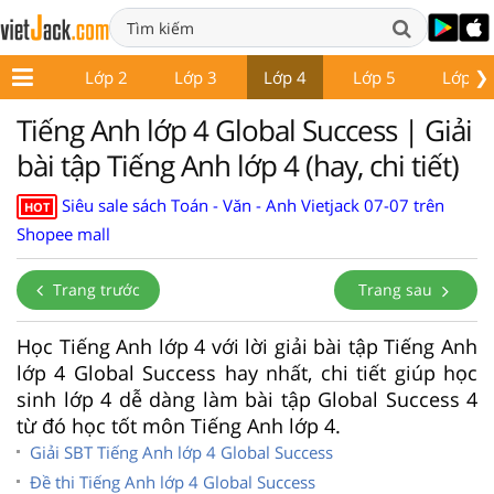
❯
Lớp 1
Lớp 2
Lớp 3
Lớp 4
Lớp 5
Lớp 6
Tiếng Anh lớp 4 Global Success | Giải
bài tập Tiếng Anh lớp 4 (hay, chi tiết)
Siêu sale sách Toán - Văn - Anh Vietjack 07-07 trên
HOT
Shopee mall
Trang trước
Trang sau
Học Tiếng Anh lớp 4 với lời giải bài tập Tiếng Anh
lớp 4 Global Success hay nhất, chi tiết giúp học
sinh lớp 4 dễ dàng làm bài tập Global Success 4
từ đó học tốt môn Tiếng Anh lớp 4.
Giải SBT Tiếng Anh lớp 4 Global Success
Đề thi Tiếng Anh lớp 4 Global Success