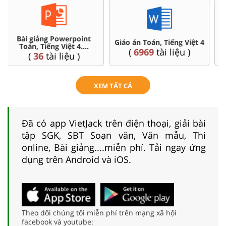
Chuyên đề dạy thêm Toán,
Ôn thi vào 6 chuyên, CLC
Tiếng Việt ...4
(
4
tài liệu )
(
32
tài liệu )
XEM TẤT CẢ
Đã có app VietJack trên điện thoại, giải bài
tập SGK, SBT Soạn văn, Văn mẫu, Thi
online, Bài giảng....miễn phí. Tải ngay ứng
dụng trên Android và iOS.
Theo dõi chúng tôi miễn phí trên mạng xã hội
facebook và youtube: