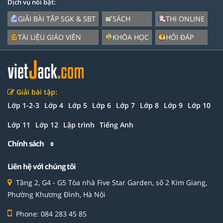
Dịch vụ nổi bật:
GIẢI BÀI TẬP SGK & SBT
SÁCH
THI ONLINE
TÀI LIỆU GIÁO VIÊN
KHÓA HỌC
HỎI ĐÁP
Giải bài tập:
Lớp 1-2-3
Lớp 4
Lớp 5
Lớp 6
Lớp 7
Lớp 8
Lớp 9
Lớp 10
Lớp 11
Lớp 12
Lập trình
Tiếng Anh
Chính sách
Liên hệ với chúng tôi
Tầng 2, G4 - G5 Tòa nhà Five Star Garden, số 2 Kim Giang,
Phường Khương Đình, Hà Nội
Phone: 084 283 45 85