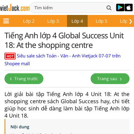
❯
Lớp 1
Lớp 2
Lớp 3
Lớp 4
Lớp 5
Lớp 6
Tiếng Anh lớp 4 Global Success Unit
18: At the shopping centre
Siêu sale sách Toán - Văn - Anh Vietjack 07-07 trên
HOT
Shopee mall
Trang trước
Trang sau
Lời giải bài tập Tiếng Anh lớp 4 Unit 18: At the
shopping centre sách Global Success hay, chi tiết
giúp học sinh dễ dàng làm bài tập Tiếng Anh lớp
4 Unit 18.
Nội dung