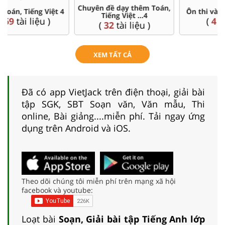
Chuyên đề dạy thêm Toán,
Ôn thi vào 6 chuyên, CLC
Tiếng Việt ...4
(
4
tài liệu )
(
32
tài liệu )
XEM TẤT CẢ
Đã có app VietJack trên điện thoại, giải bài
tập SGK, SBT Soạn văn, Văn mẫu, Thi
online, Bài giảng....miễn phí. Tải ngay ứng
dụng trên Android và iOS.
Theo dõi chúng tôi miễn phí trên mạng xã hội
facebook và youtube:
Loạt bài
Soạn, Giải bài tập Tiếng Anh lớp