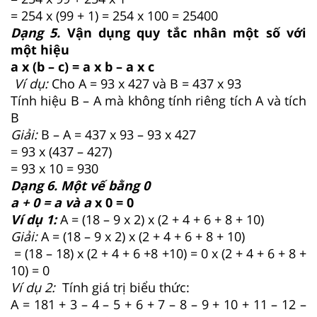
= 254 x (99 + 1) = 254 x 100 = 25400
Dạng 5.
Vận dụng quy tắc nhân một số với
một hiệu
a x (b – c) = a x b – a x c
Ví dụ:
Cho A = 93 x 427 và B = 437 x 93
Tính hiệu B – A mà không tính riêng tích A và tích
B
Giải:
B – A = 437 x 93 – 93 x 427
= 93 x (437 – 427)
= 93 x 10 = 930
Dạng 6. Một vế bằng 0
a + 0 = a và a
x 0 = 0
Ví dụ 1:
A = (18 – 9 x 2) x (2 + 4 + 6 + 8 + 10)
Giải:
A = (18 – 9 x 2) x (2 + 4 + 6 + 8 + 10)
= (18 – 18) x (2 + 4 + 6 +8 +10) = 0 x (2 + 4 + 6 + 8 +
10) = 0
Ví dụ 2:
Tính giá trị biểu thức:
A = 181 + 3 – 4 – 5 + 6 + 7 – 8 – 9 + 10 + 11 – 12 –