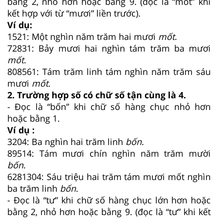
bằng 2, nhỏ hơn hoặc bằng 9. (đọc là “mốt” khi
kết hợp với từ “mươi” liền trước).
Ví dụ:
1521: Một nghìn năm trăm hai mươi
mốt
.
72831: Bảy mươi hai nghìn tám trăm ba mươi
mốt
.
808561: Tám trăm linh tám nghìn năm trăm sáu
mươi
mốt
.
2. Trường hợp số có chữ số tận cùng là 4.
- Đọc là “bốn” khi chữ số hàng chục nhỏ hơn
hoặc bằng 1.
Ví dụ :
3204: Ba nghìn hai trăm linh
bốn
.
89514: Tám mươi chín nghìn năm trăm mười
bốn
.
6281304: Sáu triệu hai trăm tám mươi mốt nghìn
ba trăm linh
bốn
.
- Đọc là “tư” khi chữ số hàng chục lớn hơn hoặc
bằng 2, nhỏ hơn hoặc bằng 9. (đọc là “tư” khi kết