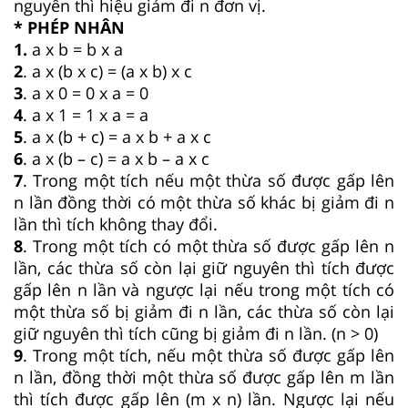
nguyên thì hiệu giảm đi n đơn vị.
* PHÉP NHÂN
1.
a x b = b x a
2
. a x (b x c) = (a x b) x c
3
. a x 0 = 0 x a = 0
4
. a x 1 = 1 x a = a
5
. a x (b + c) = a x b + a x c
6
. a x (b – c) = a x b – a x c
7
. Trong một tích nếu một thừa số được gấp lên
n lần đồng thời có một thừa số khác bị giảm đi n
lần thì tích không thay đổi.
8
. Trong một tích có một thừa số được gấp lên n
lần, các thừa số còn lại giữ nguyên thì tích được
gấp lên n lần và ngược lại nếu trong một tích có
một thừa số bị giảm đi n lần, các thừa số còn lại
giữ nguyên thì tích cũng bị giảm đi n lần. (n > 0)
9
. Trong một tích, nếu một thừa số được gấp lên
n lần, đồng thời một thừa số được gấp lên m lần
thì tích được gấp lên (m x n) lần. Ngược lại nếu