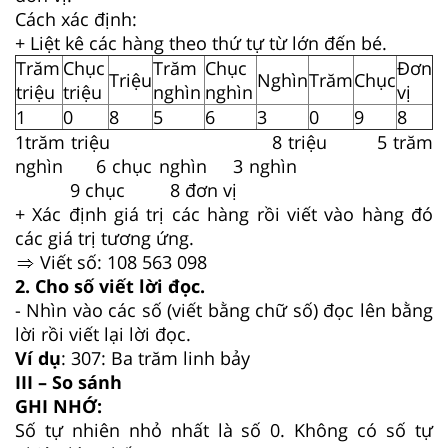
Cách xác định:
+ Liệt kê các hàng theo thứ tự từ lớn đến bé.
Trăm
Chục
Trăm
Chục
Đơn
Triệu
Nghìn
Trăm
Chục
triệu
triệu
nghìn
nghìn
vị
1
0
8
5
6
3
0
9
8
1trăm triệu 8 triệu 5 trăm
nghìn 6 chục nghìn 3 nghìn
9 chục 8 đơn vị
+ Xác định giá trị các hàng rồi viết vào hàng đó
các giá trị tương ứng.
Viết số: 108 563 098
2. Cho số viết lời đọc.
- Nhìn vào các số (viết bằng chữ số) đọc lên bằng
lời rồi viết lại lời đọc.
Ví dụ
: 307: Ba trăm linh bảy
III – So sánh
GHI NHỚ:
Số tự nhiên nhỏ nhất là số 0. Không có số tự