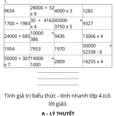
1.
28000 + 32
9654
4000 x 3
1282
x 9
30 + 4162
45000 +
1700 + 1983
9327
x 4
3750 x 5
10000 +
24000 + 680
9436
13066 x 4
386
50000 +
1954
7953
1970
52338 : 6
50000 + 307
19000 +
2809
14255 x 4
x 7
1000
................................
................................
................................
Tính giá trị biểu thức - tính nhanh lớp 4 (có
lời giải)
A – LÝ THUYẾT