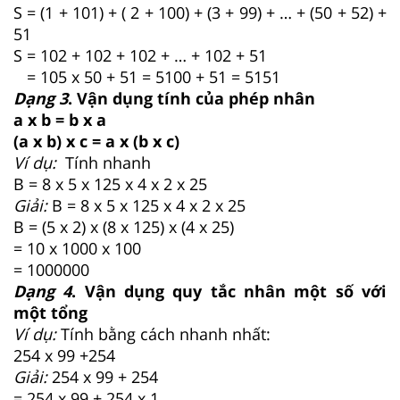
S = (1 + 101) + ( 2 + 100) + (3 + 99) + … + (50 + 52) +
51
S = 102 + 102 + 102 + … + 102 + 51
= 105 x 50 + 51 = 5100 + 51 = 5151
Dạng 3
. Vận dụng tính của phép nhân
a x b = b x a
(a x b) x c = a x (b x c)
Ví dụ:
Tính nhanh
B = 8 x 5 x 125 x 4 x 2 x 25
Giải:
B = 8 x 5 x 125 x 4 x 2 x 25
B = (5 x 2) x (8 x 125) x (4 x 25)
= 10 x 1000 x 100
= 1000000
Dạng 4
. Vận dụng quy tắc nhân một số với
một tổng
Ví dụ:
Tính bằng cách nhanh nhất:
254 x 99 +254
Giải:
254 x 99 + 254
= 254 x 99 + 254 x 1