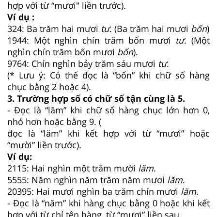
hợp với từ “mươi" liền trước).
Ví dụ :
324: Ba trăm hai mươi
tư
. (Ba trăm hai mươi
bốn
)
1944: Một nghìn chín trăm bốn mươi
tư
. (Một
nghìn chín trăm bốn mươi
bốn
).
9764: Chín nghìn bảy trăm sáu mươi
tư
.
(* Lưu ý: Có thể đọc là “bốn” khi chữ số hàng
chục bằng 2 hoặc 4).
3. Trường hợp số có chữ số tận cùng là 5.
- Đọc là “lăm” khi chữ số hàng chục lớn hơn 0,
nhỏ hơn hoặc bằng 9. (
đọc là “lăm” khi kết hợp với từ “mươi” hoặc
“mười” liền trước).
Ví dụ:
2115: Hai nghìn một trăm mười
lăm
.
5555: Năm nghìn năm trăm năm mươi
lăm
.
20395: Hai mươi nghìn ba trăm chín mươi
lăm
.
- Đọc là “năm” khi hàng chục bằng 0 hoặc khi kết
hợp với từ chỉ tên hàng, từ “mươi” liền sau.