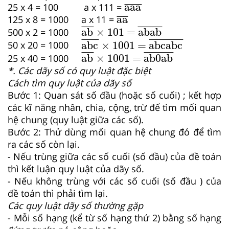
aaa
¯
aaa
¯
¯¯¯¯
¯
25 x 4 = 100 a x 111 =
aa
¯
aa
¯
¯¯
¯
125 x 8 = 1000 a x 11 =
ab
¯
×
10
1 =
abab
¯
¯
¯¯
¯
¯
¯¯¯¯¯¯
¯
ab
×
10
1 = 
abab
500 x 2 = 1000
abc
¯
× 1001 =
abcabc
¯
¯
¯¯¯¯
¯
¯
¯¯¯¯¯¯¯¯¯¯
¯
abc
 × 1001 = 
abcabc
50 x 20 = 1000
ab
¯
× 1001 =
ab0ab
¯
¯
¯¯
¯
¯
¯¯¯¯¯¯¯¯
¯
ab
 × 1001 = 
ab0ab
25 x 40 = 1000
*. Các dãy số có quy luật đặc biệt
Cách tìm quy luật của dãy số
Bước 1: Quan sát số đầu (hoặc số cuối) ; kết hợp
các kĩ năng nhân, chia, cộng, trừ để tìm mối quan
hệ chung (quy luật giữa các số).
Bước 2: Thử dùng mối quan hệ chung đó để tìm
ra các số còn lại.
- Nếu trùng giữa các số cuối (số đầu) của đề toán
thì kết luận quy luật của dãy số.
- Nếu không trùng với các số cuối (số đầu ) của
đề toán thì phải tìm lại.
Các quy luật dãy số thường gặp
- Mỗi số hạng (kể từ số hạng thứ 2) bằng số hạng