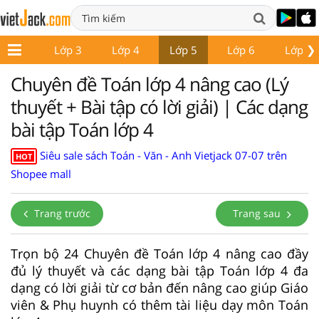
❯
Lớp 2
Lớp 3
Lớp 4
Lớp 5
Lớp 6
Lớp 7
Chuyên đề Toán lớp 4 nâng cao (Lý
thuyết + Bài tập có lời giải) | Các dạng
bài tập Toán lớp 4
Siêu sale sách Toán - Văn - Anh Vietjack 07-07 trên
HOT
Shopee mall
Trang trước
Trang sau
Trọn bộ 24 Chuyên đề Toán lớp 4 nâng cao đầy
đủ lý thuyết và các dạng bài tập Toán lớp 4 đa
dạng có lời giải từ cơ bản đến nâng cao giúp Giáo
viên & Phụ huynh có thêm tài liệu dạy môn Toán