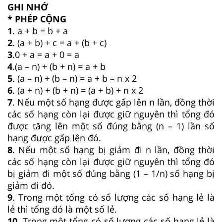
GHI NHỚ
* PHÉP CỘNG
1
. a + b = b + a
2
. (a + b) + c = a + (b + c)
3
.0 + a = a + 0 = a
4
.(a – n) + (b + n) = a + b
5
. (a – n) + (b – n) = a + b – n x 2
6
. (a + n) + (b + n) = (a + b) + n x 2
7
. Nếu một số hạng được gấp lên n lần, đồng thời
các số hạng còn lại được giữ nguyên thì tổng đó
được tăng lên một số đúng bằng (n – 1) lần số
hạng được gấp lên đó.
8
. Nếu một số hạng bị giảm đi n lần, đồng thời
các số hạng còn lại được giữ nguyên thì tổng đó
bị giảm đi một số đúng bằng (1 – 1/n) số hạng bị
giảm đi đó.
9
. Trong một tổng có số lượng các số hạng lẻ là
lẻ thì tổng đó là một số lẻ.
10
. Trong một tổng có số lượng các số hạng lẻ là