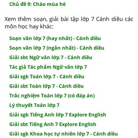
Chủ đề 9: Chào mùa hè
Xem thêm soạn, giải bài tập lớp 7 Cánh diều các
môn học hay khác:
Soạn văn lớp 7 (hay nhất) - Cánh diều
Soạn văn lớp 7 (ngắn nhất) - Cánh diều
Giải sbt Ngữ văn lớp 7 - Cánh diều
Tác giả Tác phẩm Ngữ văn lớp 7
Giải sgk Toán lớp 7 - Cánh diều
Giải sbt Toán lớp 7 - Cánh diều
Trắc nghiệm Toán lớp 7 (có đáp án)
Lý thuyết Toán lớp 7
Giải sgk Tiếng Anh lớp 7 Explore English
Giải sbt Tiếng Anh 7 Explore English
Giải sgk Khoa học tự nhiên lớp 7 - Cánh diều