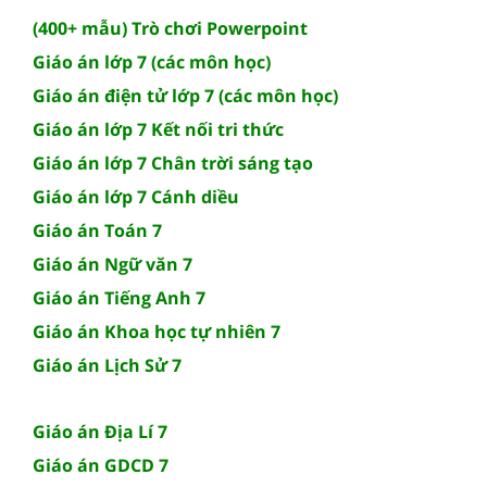
(400+ mẫu) Trò chơi Powerpoint
Giáo án lớp 7 (các môn học)
Giáo án điện tử lớp 7 (các môn học)
Giáo án lớp 7 Kết nối tri thức
Giáo án lớp 7 Chân trời sáng tạo
Giáo án lớp 7 Cánh diều
Giáo án Toán 7
Giáo án Ngữ văn 7
Giáo án Tiếng Anh 7
Giáo án Khoa học tự nhiên 7
Giáo án Lịch Sử 7
Giáo án Địa Lí 7
Giáo án GDCD 7