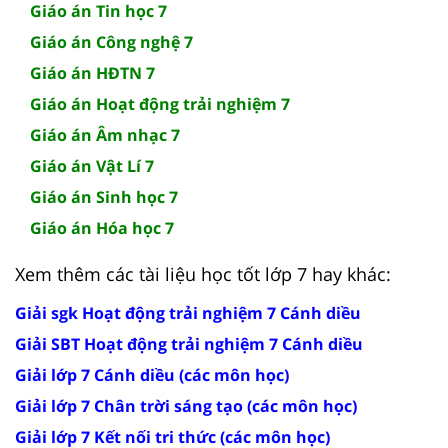
Giáo án Tin học 7
Giáo án Công nghệ 7
Giáo án HĐTN 7
Giáo án Hoạt động trải nghiệm 7
Giáo án Âm nhạc 7
Giáo án Vật Lí 7
Giáo án Sinh học 7
Giáo án Hóa học 7
Xem thêm các tài liệu học tốt lớp 7 hay khác:
Giải sgk Hoạt động trải nghiệm 7 Cánh diều
Giải SBT Hoạt động trải nghiệm 7 Cánh diều
Giải lớp 7 Cánh diều (các môn học)
Giải lớp 7 Chân trời sáng tạo (các môn học)
Giải lớp 7 Kết nối tri thức (các môn học)