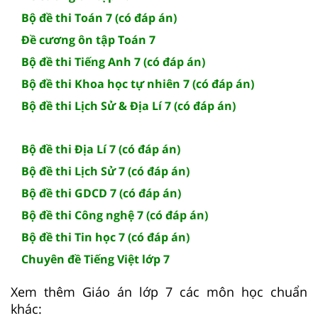
Bộ đề thi Toán 7 (có đáp án)
Đề cương ôn tập Toán 7
Bộ đề thi Tiếng Anh 7 (có đáp án)
Bộ đề thi Khoa học tự nhiên 7 (có đáp án)
Bộ đề thi Lịch Sử & Địa Lí 7 (có đáp án)
Bộ đề thi Địa Lí 7 (có đáp án)
Bộ đề thi Lịch Sử 7 (có đáp án)
Bộ đề thi GDCD 7 (có đáp án)
Bộ đề thi Công nghệ 7 (có đáp án)
Bộ đề thi Tin học 7 (có đáp án)
Chuyên đề Tiếng Việt lớp 7
Xem thêm Giáo án lớp 7 các môn học chuẩn
khác: