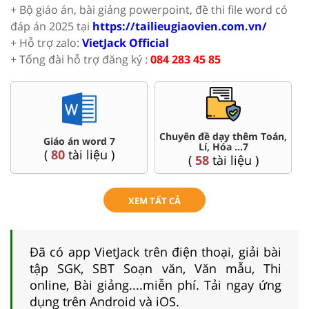
+ Bộ giáo án, bài giảng powerpoint, đề thi file word có
đáp án 2025 tại
https://tailieugiaovien.com.vn/
+ Hỗ trợ zalo:
VietJack Official
+ Tổng đài hỗ trợ đăng ký :
084 283 45 85
Chuyên đề dạy thêm Toán,
Giáo án word 7
Lí, Hóa ...7
(
80
tài liệu )
(
58
tài liệu )
XEM TẤT CẢ
Đã có app VietJack trên điện thoại, giải bài
tập SGK, SBT Soạn văn, Văn mẫu, Thi
online, Bài giảng....miễn phí. Tải ngay ứng
dụng trên Android và iOS.