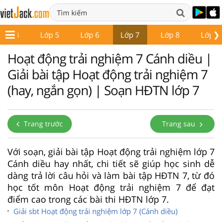
❯
Lớp 4
Lớp 5
Lớp 6
Lớp 7
Lớp 8
Lớp 9
Hoạt động trải nghiệm 7 Cánh diều |
Giải bài tập Hoạt động trải nghiệm 7
(hay, ngắn gọn) | Soạn HĐTN lớp 7
Trang trước
Trang sau
Với soạn, giải bài tập Hoạt động trải nghiệm lớp 7
Cánh diều hay nhất, chi tiết sẽ giúp học sinh dễ
dàng trả lời câu hỏi và làm bài tập HĐTN 7, từ đó
học tốt môn Hoạt động trải nghiệm 7 để đạt
điểm cao trong các bài thi HĐTN lớp 7.
Giải sbt Hoạt động trải nghiệm lớp 7 (Cánh diều)