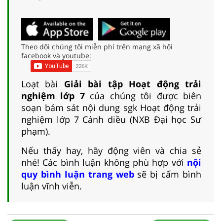
Theo dõi chúng tôi miễn phí trên mạng xã hội
facebook và youtube:
Loạt bài
Giải bài tập Hoạt động trải
nghiệm lớp 7
của chúng tôi được biên
soạn bám sát nội dung sgk Hoạt động trải
nghiệm lớp 7 Cánh diều (NXB Đại học Sư
phạm).
Nếu thấy hay, hãy động viên và chia sẻ
nhé! Các bình luận không phù hợp với
nội
quy bình luận trang web
sẽ bị cấm bình
luận vĩnh viễn.