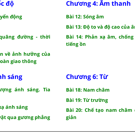
ốc độ
Chương 4: Âm thanh
uyển động
Bài 12: Sóng âm
Bài 13: Độ to và độ cao của 
 quãng đường - thời
Bài 14: Phản xạ âm, chống
tiếng ồn
ận về ảnh hưởng của
toàn giao thông
nh sáng
Chương 6: Từ
ượng ánh sáng. Tia
Bài 18: Nam châm
Bài 19: Từ trường
 xạ ánh sáng
Bài 20: Chế tạo nam châm 
 vật qua gương phẳng
giản