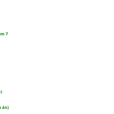
ệm 7
n)
p án)