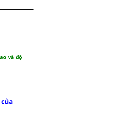
cao và độ
ừ của