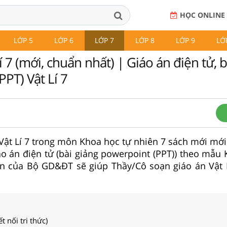
HỌC ONLINE
LỚP 5
LỚP 6
LỚP 7
LỚP 8
LỚP 9
LỚ
í 7 (mới, chuẩn nhất) | Giáo án điện tử, b
PT) Vật Lí 7
Vật Lí 7 trong môn Khoa học tự nhiên 7 sách mới mới
áo án điện tử (bài giảng powerpoint (PPT)) theo mẫu 
n của Bộ GD&ĐT sẽ giúp Thầy/Cô soạn giáo án Vật 
t nối tri thức)