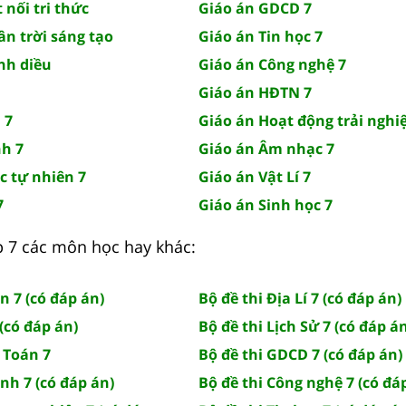
 nối tri thức
Giáo án GDCD 7
ân trời sáng tạo
Giáo án Tin học 7
nh diều
Giáo án Công nghệ 7
Giáo án HĐTN 7
 7
Giáo án Hoạt động trải nghi
nh 7
Giáo án Âm nhạc 7
c tự nhiên 7
Giáo án Vật Lí 7
7
Giáo án Sinh học 7
ớp 7 các môn học hay khác:
n 7 (có đáp án)
Bộ đề thi Địa Lí 7 (có đáp án)
(có đáp án)
Bộ đề thi Lịch Sử 7 (có đáp á
 Toán 7
Bộ đề thi GDCD 7 (có đáp án)
Anh 7 (có đáp án)
Bộ đề thi Công nghệ 7 (có đá