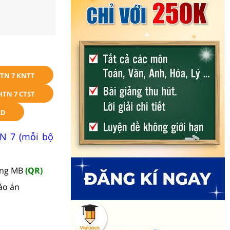
TN 7 KNTT
HTN 7 CTST
CD
TN 7 (mỗi bộ
àng MB
(QR)
áo án