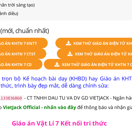
hân trời sáng tạo)
Cánh diều)
 (mới, chuẩn nhất)
ÁO ÁN KHTN 7 KNTT
XEM THỬ GIÁO ÁN ĐIỆN TỬ KH
O ÁN KHTN 7 CTST
XEM THỬ GIÁO ÁN ĐIỆN TỬ K
ÁO ÁN KHTN 7 CD
XEM THỬ GIÁO ÁN ĐIỆN TỬ KHTN 7 
 trọn bộ Kế hoạch bài dạy (KHBD) hay Giáo án KH
 thức, trình bày đẹp mắt, dễ dàng chỉnh sửa:
- CT TNHH DAU TU VA DV GD VIETJACK - Ngân h
1133836868
lo
VietJack Official - nhấn vào đây
để thông báo và nhận gi
Giáo án Vật Lí 7 Kết nối tri thức