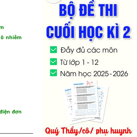
âm
 ô nhiễm
điện đơn