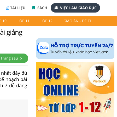
TÀI LIỆU
SÁCH
VIỆC LÀM GIÁO DỤC
P 10
LỚP 11
LỚP 12
GIÁO ÁN - ĐỀ THI
ài giảng
Trang sau
 nhất đầy đủ
Kế hoạch bài
Lí 7 dễ dàng