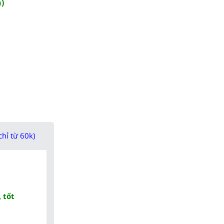
n)
chỉ từ 60k)
 tốt