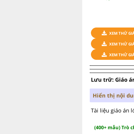
XEM THỬ GI
XEM THỬ GIÁ
XEM THỬ GI
Lưu trữ: Giáo án
Hiển thị nội d
Tài liệu giáo án
(400+ mẫu) Trò 