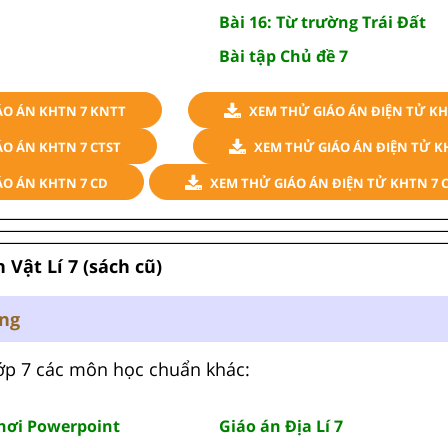
Bài 16: Từ trường Trái Đất
Bài tập Chủ đề 7
ÁO ÁN KHTN 7 KNTT
XEM THỬ GIÁO ÁN ĐIỆN TỬ KH
O ÁN KHTN 7 CTST
XEM THỬ GIÁO ÁN ĐIỆN TỬ K
ÁO ÁN KHTN 7 CD
XEM THỬ GIÁO ÁN ĐIỆN TỬ KHTN 7 
 Vật Lí 7 (sách cũ)
ung
 lớp 7 các môn học chuẩn khác:
chơi Powerpoint
Giáo án Địa Lí 7