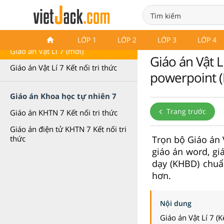
Giáo án Vật Lí 7
LỚP 1
LỚP 2
LỚP 3
LỚP 4
Giáo án Vật Lí 7 (mới)
Giáo án Vật L
Giáo án Vật Lí 7 Kết nối tri thức
powerpoint (P
Giáo án Khoa học tự nhiên 7
Trang trước
Giáo án KHTN 7 Kết nối tri thức
Giáo án điện tử KHTN 7 Kết nối tri
Trọn bộ Giáo án 
thức
giáo án word, gi
dạy (KHBD) chuẩ
hơn.
Nội dung
Giáo án Vật Lí 7 (Kế