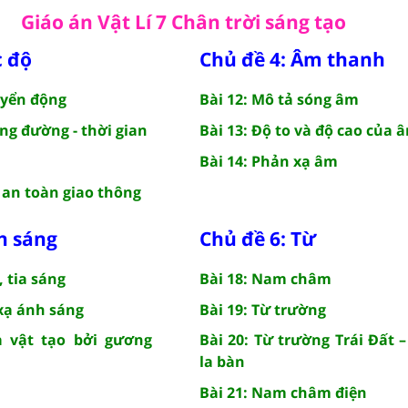
Giáo án Vật Lí 7 Chân trời sáng tạo
c độ
Chủ đề 4: Âm thanh
uyển động
Bài 12: Mô tả sóng âm
ãng đường - thời gian
Bài 13: Độ to và độ cao của 
Bài 14: Phản xạ âm
à an toàn giao thông
h sáng
Chủ đề 6: Từ
, tia sáng
Bài 18: Nam châm
 xạ ánh sáng
Bài 19: Từ trường
a vật tạo bởi gương
Bài 20: Từ trường Trái Đất 
la bàn
Bài 21: Nam châm điện