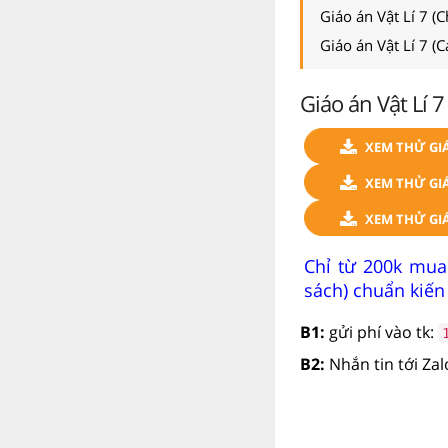
Giáo án Vật Lí 7 (C
Giáo án Vật Lí 7 (
Giáo án Vật Lí 7
XEM THỬ GI
XEM THỬ GIÁ
XEM THỬ GI
Chỉ từ 200k mua
sách) chuẩn kiến
B1:
gửi phí vào tk:
B2:
Nhắn tin tới Za