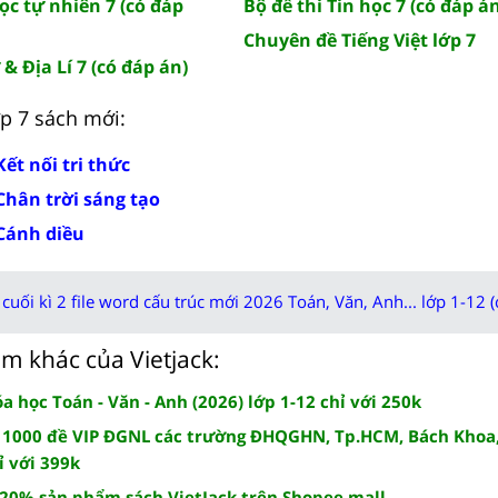
ọc tự nhiên 7 (có đáp
Bộ đề thi Tin học 7 (có đáp á
Chuyên đề Tiếng Việt lớp 7
 & Địa Lí 7 (có đáp án)
lớp 7 sách mới:
Kết nối tri thức
 Chân trời sáng tạo
 Cánh diều
cuối kì 2 file word cấu trúc mới 2026 Toán, Văn, Anh... lớp 1-12 (
m khác của Vietjack:
 học Toán - Văn - Anh (2026) lớp 1-12 chỉ với 250k
 1000 đề VIP ĐGNL các trường ĐHQGHN, Tp.HCM, Bách Khoa,
ỉ với 399k
 20% sản phẩm sách VietJack trên Shopee mall