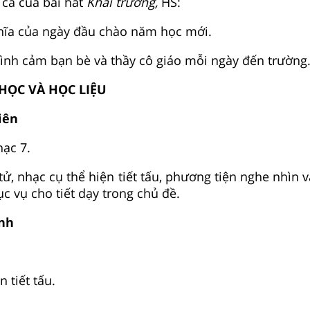
i ca của bài hát
Khai trường,
HS:
hĩa của ngày đầu chào năm học mới.
 tình cảm bạn bè và thầy cô giáo mỗi ngày đến trường
Y HỌC VÀ HỌC LIỆU
viên
ạc 7.
ử, nhạc cụ thể hiện tiết tấu, phương tiện nghe nhìn và
c vụ cho tiết dạy trong chủ đề.
inh
.
 tiết tấu.