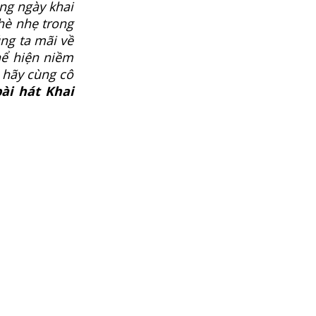
ng ngày khai
hè nhẹ trong
ng ta mãi về
hể hiện niềm
 hãy cùng cô
bài hát Khai