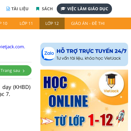
TÀI LIỆU
SÁCH
VIỆC LÀM GIÁO DỤC
P 10
LỚP 11
LỚP 12
GIÁO ÁN - ĐỀ THI
ietjack.com.
Trang sau
i dạy (KHBD)
c 7.