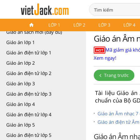
Giáo án các môn học (các lớp)
LỚP 1
LỚP 2
LỚP 3
LỚP 4
Giáo án sách mới (đầy đủ)
Giáo án Âm n
Giáo án lớp 1
Mã giảm giá khó
HOT
Giáo án điện tử lớp 1
Xem ngay!
Giáo án lớp 2
Giáo án điện tử lớp 2
Trang trước
Giáo án lớp 3
Tài liệu Giáo á
Giáo án điện tử lớp 3
chuẩn của Bộ GD
Giáo án lớp 4
Giáo án Âm nhạc 7 (c
Giáo án điện tử lớp 4
Giáo án điện tử Âm
Giáo án lớp 5
Giáo án Âm nhạ
Giáo án điện tử lớp 5