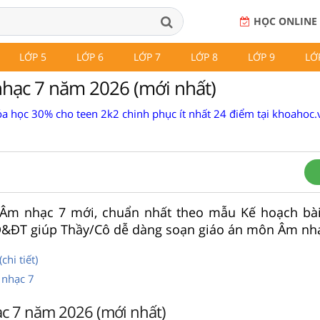
HỌC ONLINE
LỚP 5
LỚP 6
LỚP 7
LỚP 8
LỚP 9
LỚ
hạc 7 năm 2026 (mới nhất)
a học 30% cho teen 2k2 chinh phục ít nhất 24 điểm tại khoahoc.v
n Âm nhạc 7 mới, chuẩn nhất theo mẫu Kế hoạch bà
&ĐT giúp Thầy/Cô dễ dàng soạn giáo án môn Âm nhạ
hi tiết)
 nhạc 7
c 7 năm 2026 (mới nhất)