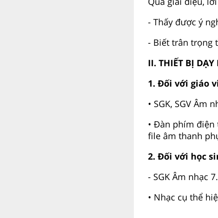
Qua giai điệu, lờ
- Thấy được ý ng
- Biết trân trọng
II. THIẾT BỊ DẠ
1. Đối với giáo 
• SGK, SGV Âm nh
• Đàn phím điện t
file âm thanh phụ
2. Đối với học s
- SGK Âm nhạc 7
• Nhạc cụ thể hiện