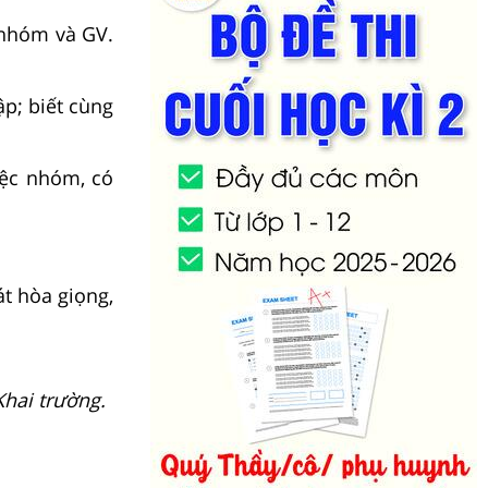
 nhóm và GV.
ập; biết cùng
iệc nhóm, có
át hòa giọng,
Khai trường.