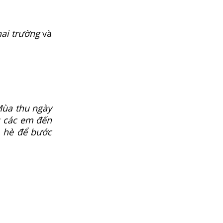
hai trường
và
Mùa thu ngày
c các em đến
a hè để bước