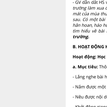
- GV dẫn dắt HS 
trường làm xua đ
mát của mùa thu
sau. Có một bài 
hân hoan, háo h
tìm hiểu về bài
trường.
B. HOẠT ĐỘNG 
Hoạt động:
Học 
a. Mục tiêu:
Thô
- Lắng nghe bài 
- Nắm được một s
- Nêu được nội d
- Khởi động giọn