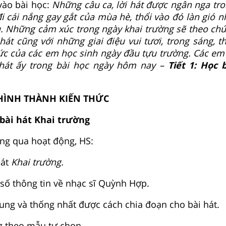
vào bài học:
Những câu ca, lời hát được ngân nga tro
i cái nắng gay gắt của mùa hè, thổi vào đó làn gió n
. Những cảm xúc trong ngày khai trường sẽ theo chú
hát cũng với những giai điệu vui tươi, trong sáng, t
ức của các em học sinh ngày đầu tựu trường. Các em
 hát ấy trong bài học ngày hôm nay –
Tiết 1: Học 
HÌNH THÀNH KIẾN THỨC
bài hát Khai trường
ng qua hoạt động, HS:
hát
Khai trường.
ố thông tin về nhạc sĩ Quỳnh Hợp.
ung và thống nhất được cách chia đoạn cho bài hát.
g theo mẫu tự chọn.