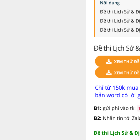
Nội dung
Đề thi Lịch Sử & Địa
Đề thi Lịch Sử & Đị
Đề thi Lịch Sử & Đị
Đề thi Lịch Sử 
XEM THỬ ĐỀ 
XEM THỬ ĐỀ 
Chỉ từ 150k mua 
bản word có lời gi
B1:
gửi phí vào tk:
B2:
Nhắn tin tới Za
Đề thi Lịch Sử & Đị