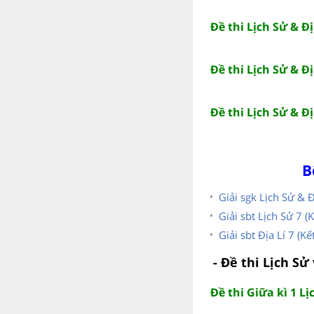
Đề thi Lịch Sử & Đị
Đề thi Lịch Sử & Đị
Đề thi Lịch Sử & Đị
B
Giải sgk Lịch Sử & Đị
Giải sbt Lịch Sử 7 (K
Giải sbt Địa Lí 7 (Kết
- Đề thi Lịch Sử 
Đề thi Giữa kì 1 Lị