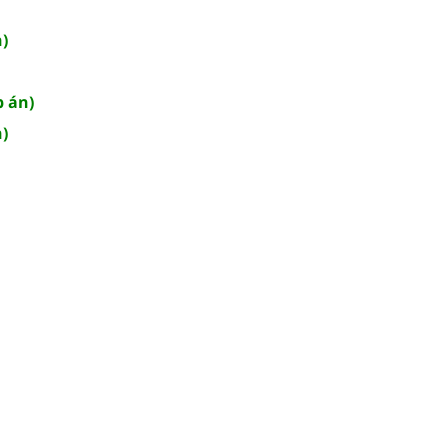
n)
p án)
n)