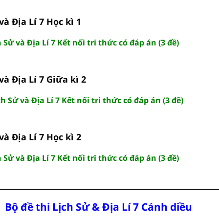
và Địa Lí 7 Học kì 1
h Sử và Địa Lí 7 Kết nối tri thức có đáp án (3 đề)
và Địa Lí 7 Giữa kì 2
ch Sử và Địa Lí 7 Kết nối tri thức có đáp án (3 đề)
và Địa Lí 7 Học kì 2
h Sử và Địa Lí 7 Kết nối tri thức có đáp án (3 đề)
Bộ đề thi Lịch Sử & Địa Lí 7 Cánh diều