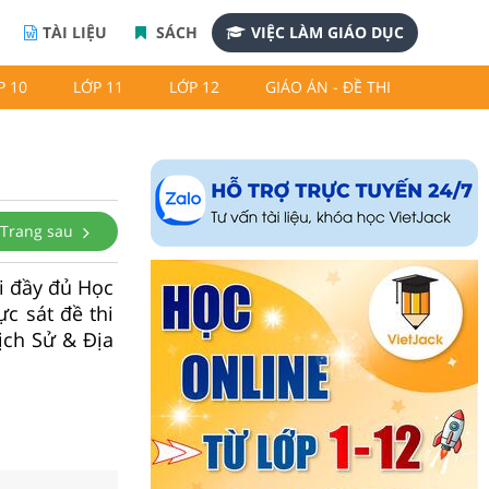
TÀI LIỆU
SÁCH
VIỆC LÀM GIÁO DỤC
P 10
LỚP 11
LỚP 12
GIÁO ÁN - ĐỀ THI
Trang sau
i đầy đủ Học
ực sát đề thi
ịch Sử & Địa