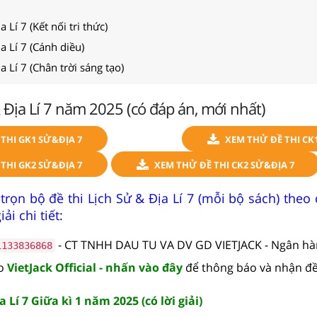
 Lí 7 (Kết nối tri thức)
a Lí 7 (Cánh diều)
a Lí 7 (Chân trời sáng tạo)
& Địa Lí 7 năm 2025 (có đáp án, mới nhất)
THI GK1 SỬ&ĐỊA 7
XEM THỬ ĐỀ THI CK
THI GK2 SỬ&ĐỊA 7
XEM THỬ ĐỀ THI CK2 SỬ&ĐỊA 7
trọn bộ đề thi Lịch Sử & Địa Lí 7 (mỗi bộ sách) theo
ải chi tiết:
- CT TNHH DAU TU VA DV GD VIETJACK - Ngân h
1133836868
lo
VietJack Official - nhấn vào đây
để thông báo và nhận đề
a Lí 7 Giữa kì 1 năm 2025 (có lời giải)