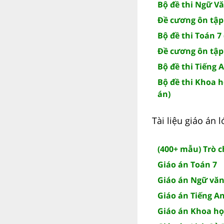
Bộ đề thi Ngữ Vă
Đề cương ôn tập
Bộ đề thi Toán 7 
Đề cương ôn tập
Bộ đề thi Tiếng 
Bộ đề thi Khoa h
án)
Tài liệu giáo án
(400+ mẫu) Trò 
Giáo án Toán 7
Giáo án Ngữ văn
Giáo án Tiếng A
Giáo án Khoa họ