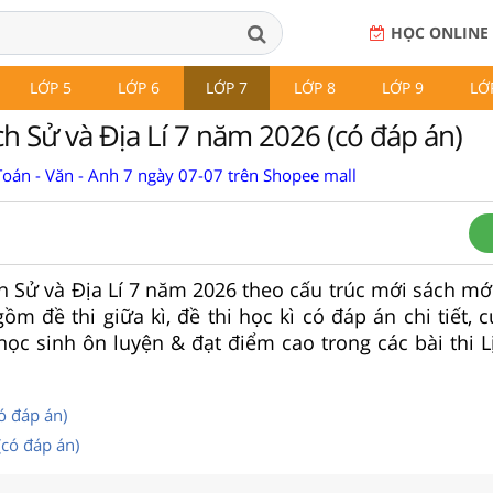
HỌC ONLINE
LỚP 5
LỚP 6
LỚP 7
LỚP 8
LỚP 9
LỚ
ch Sử và Địa Lí 7 năm 2026 (có đáp án)
Toán - Văn - Anh 7 ngày 07-07 trên Shopee mall
ch Sử và Địa Lí 7 năm 2026 theo cấu trúc mới sách mớ
gồm đề thi giữa kì, đề thi học kì có đáp án chi tiết, c
học sinh ôn luyện & đạt điểm cao trong các bài thi L
có đáp án)
(có đáp án)