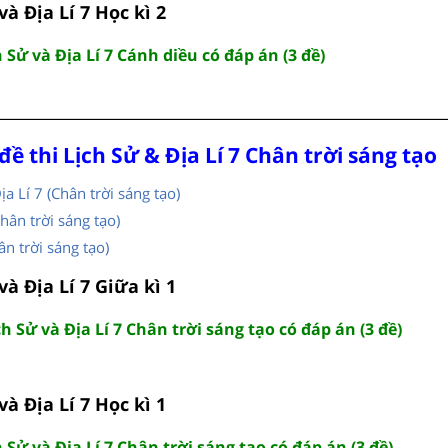
và Địa Lí 7 Học kì 2
h Sử và Địa Lí 7 Cánh diều có đáp án (3 đề)
đề thi Lịch Sử & Địa Lí 7 Chân trời sáng tạo
ịa Lí 7 (Chân trời sáng tạo)
Chân trời sáng tạo)
ân trời sáng tạo)
và Địa Lí 7 Giữa kì 1
ch Sử và Địa Lí 7 Chân trời sáng tạo có đáp án (3 đề)
và Địa Lí 7 Học kì 1
h Sử và Địa Lí 7 Chân trời sáng tạo có đáp án (3 đề)