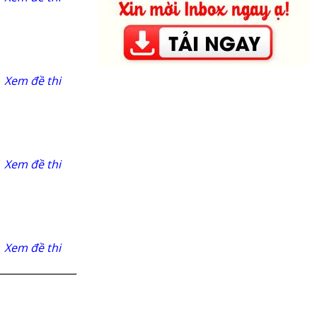
Xem đề thi
Xem đề thi
Xem đề thi