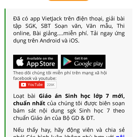
Đã có app VietJack trên điện thoại, giải bài
tập SGK, SBT Soạn văn, Văn mẫu, Thi
online, Bài giảng....miễn phí. Tải ngay ứng
dụng trên Android và iOS.
Theo dõi chúng tôi miễn phí trên mạng xã hội
facebook và youtube:
Loạt bài
Giáo án Sinh học lớp 7 mới,
chuẩn nhất
của chúng tôi được biên soạn
bám sát nội dung sgk Sinh học 7 theo
chuẩn Giáo án của Bộ GD & ĐT.
Nếu thấy hay, hãy động viên và chia sẻ
nhé! Các bình luận không phù hợp với
nội