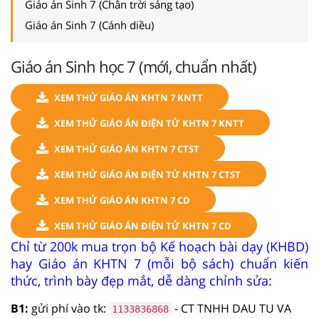
Giáo án Sinh 7 (Chân trời sáng tạo)
Giáo án Sinh 7 (Cánh diều)
Giáo án Sinh học 7 (mới, chuẩn nhất)
XEM THỬ GIÁO ÁN KHTN 7 KNTT
XEM THỬ GIÁO ÁN ĐIỆN TỬ KHTN 7 KNTT
XEM THỬ GIÁO ÁN KHTN 7 CTST
XEM THỬ GIÁO ÁN ĐIỆN TỬ KHTN 7 CTST
XEM THỬ GIÁO ÁN KHTN 7 CD
XEM THỬ GIÁO ÁN ĐIỆN TỬ KHTN 7 CD
Chỉ từ 200k mua trọn bộ Kế hoạch bài dạy (KHBD)
hay Giáo án KHTN 7 (mỗi bộ sách) chuẩn kiến
thức, trình bày đẹp mắt, dễ dàng chỉnh sửa:
B1:
gửi phí vào tk:
- CT TNHH DAU TU VA
1133836868