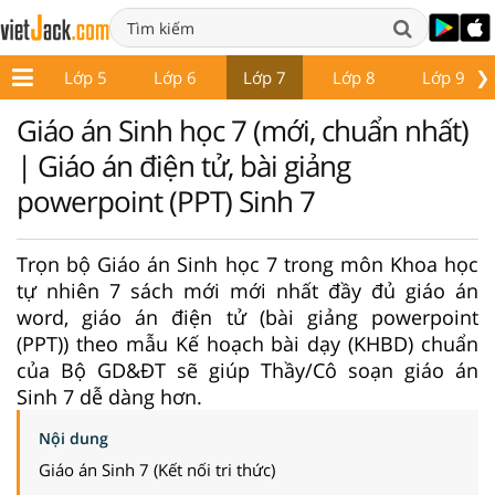
❯
p 4
Lớp 5
Lớp 6
Lớp 7
Lớp 8
Lớp 9
Giáo án Sinh học 7 (mới, chuẩn nhất)
| Giáo án điện tử, bài giảng
powerpoint (PPT) Sinh 7
Trọn bộ Giáo án Sinh học 7 trong môn Khoa học
tự nhiên 7 sách mới mới nhất đầy đủ giáo án
word, giáo án điện tử (bài giảng powerpoint
(PPT)) theo mẫu Kế hoạch bài dạy (KHBD) chuẩn
của Bộ GD&ĐT sẽ giúp Thầy/Cô soạn giáo án
Sinh 7 dễ dàng hơn.
Nội dung
Giáo án Sinh 7 (Kết nối tri thức)