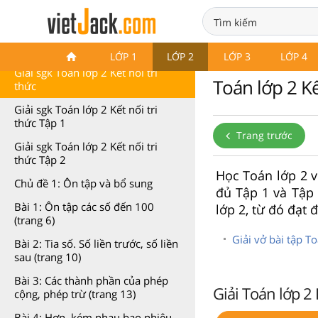
Toán lớp 2 Kết nối tri thức
LỚP 1
LỚP 2
LỚP 3
LỚP 4
Giải sgk Toán lớp 2 Kết nối tri
Toán lớp 2 Kết
thức
Giải sgk Toán lớp 2 Kết nối tri
thức Tập 1
Trang trước
Giải sgk Toán lớp 2 Kết nối tri
thức Tập 2
Học Toán lớp 2 vớ
Chủ đề 1: Ôn tập và bổ sung
đủ Tập 1 và Tập
Bài 1: Ôn tập các số đến 100
lớp 2, từ đó đạt 
(trang 6)
Giải vở bài tập To
Bài 2: Tia số. Số liền trước, số liền
sau (trang 10)
Bài 3: Các thành phần của phép
Giải Toán lớp 2 K
cộng, phép trừ (trang 13)
Bài 4: Hơn, kém nhau bao nhiêu