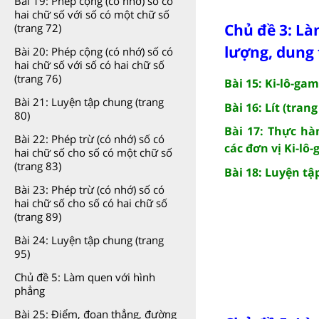
Bài 19: Phép cộng (có nhớ) số có
hai chữ số với số có một chữ số
Chủ đề 3: Là
(trang 72)
lượng, dung 
Bài 20: Phép cộng (có nhớ) số có
hai chữ số với số có hai chữ số
(trang 76)
Bài 15: Ki-lô-gam
Bài 21: Luyện tập chung (trang
Bài 16: Lít (trang
80)
Bài 17: Thực hà
Bài 22: Phép trừ (có nhớ) số có
các đơn vị Ki-lô-
hai chữ số cho số có một chữ số
(trang 83)
Bài 18: Luyện tậ
Bài 23: Phép trừ (có nhớ) số có
hai chữ số cho số có hai chữ số
(trang 89)
Bài 24: Luyện tập chung (trang
95)
Chủ đề 5: Làm quen với hình
phẳng
Bài 25: Điểm, đoạn thẳng, đường