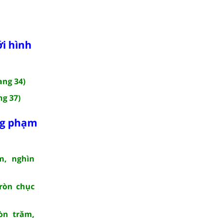
i hình
ang 34)
ng 37)
ong phạm
m, nghìn
tròn chục
ròn trăm,