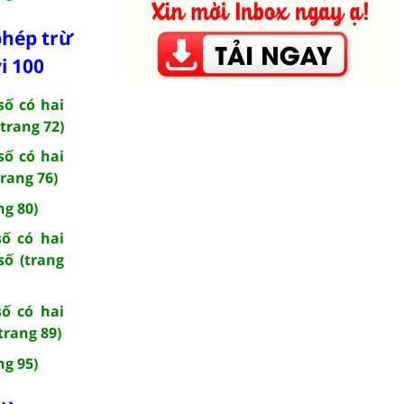
phép trừ
i 100
số có hai
trang 72)
số có hai
trang 76)
ng 80)
số có hai
số (trang
số có hai
trang 89)
ng 95)