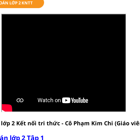
TOÁN LỚP 2 KNTT
lớp 2 Kết nối tri thức - Cô Phạm Kim Chi (Giáo viê
oán lớp 2 Tập 1