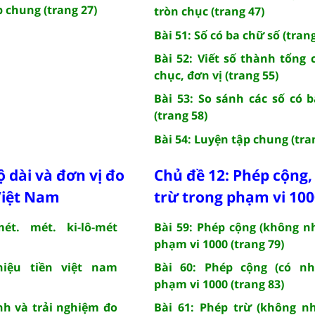
p chung (trang 27)
tròn chục (trang 47)
Bài 51: Số có ba chữ số (trang
Bài 52: Viết số thành tổng 
chục, đơn vị (trang 55)
Bài 53: So sánh các số có 
(trang 58)
Bài 54: Luyện tập chung (tra
ộ dài và đơn vị đo
Chủ đề 12: Phép cộng,
 Việt Nam
trừ trong phạm vi 10
mét. mét. ki-lô-mét
Bài 59: Phép cộng (không n
phạm vi 1000 (trang 79)
hiệu tiền việt nam
Bài 60: Phép cộng (có nh
phạm vi 1000 (trang 83)
nh và trải nghiệm đo
Bài 61: Phép trừ (không n