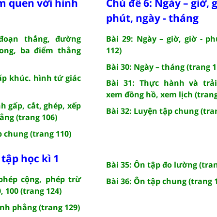
m quen với hình
Chủ đề 6: Ngày – giờ, g
phút, ngày - tháng
 đoạn thẳng, đường
Bài 29: Ngày – giờ, giờ - ph
ong, ba điểm thẳng
112)
Bài 30: Ngày – tháng (trang 1
ấp khúc. hình tứ giác
Bài 31: Thực hành và trả
xem đồng hồ, xem lịch (trang
h gấp, cắt, ghép, xếp
Bài 32: Luyện tập chung (tra
ẳng (trang 106)
p chung (trang 110)
tập học kì 1
Bài 35: Ôn tập đo lường (tra
phép cộng, phép trừ
Bài 36: Ôn tập chung (trang 
, 100 (trang 124)
ình phẳng (trang 129)