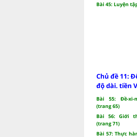
Bài 45: Luyện tậ
Chủ đề 11: Đ
độ dài. tiền
Bài 55: Đề-xi-
(trang 65)
Bài 56: Giới t
(trang 71)
Bài 57: Thực hà