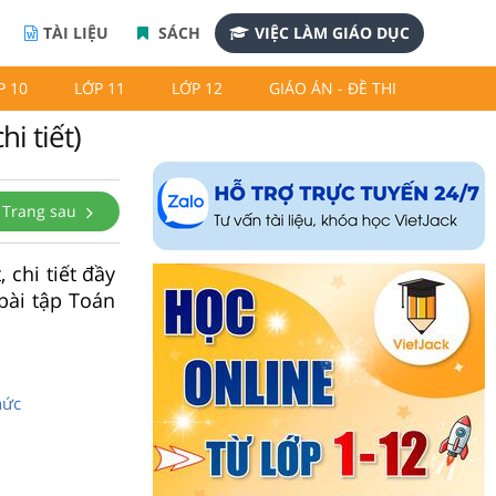
TÀI LIỆU
SÁCH
VIỆC LÀM GIÁO DỤC
P 10
LỚP 11
LỚP 12
GIÁO ÁN - ĐỀ THI
hi tiết)
Trang sau
 chi tiết đầy
bài tập Toán
hức