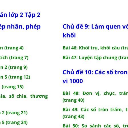
oán lớp 2 Tập 2
ép nhân, phép
Chủ đề 9: Làm quen vớ
khối
n (trang 4)
Bài 46: Khối trụ, khối cầu (tr
tích (trang 7)
Bài 47: Luyện tập chung (tra
n 2 (trang 9)
Chủ đề 10: Các số tr
n 5 (trang 12)
vi 1000
 (trang 15)
Bài 48: Đơn vị, chục, tră
hia, số chia, thương
(trang 40)
Bài 49: Các số tròn trăm, 
 2 (trang 21)
(trang 43)
 5 (trang 24)
Bài 50: So sánh các số, t