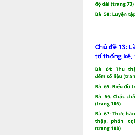
độ dài (trang 73)
Bài 58: Luyện tậ
Chủ đề 13: L
tố thống kê,
Bài 64: Thu th
đếm số liệu (tra
Bài 65: Biểu đồ t
Bài 66: Chắc ch
(trang 106)
Bài 67: Thực hà
thập, phân loạ
(trang 108)