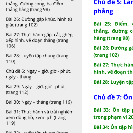
Chủ đề 5: Là
thẳng, đường cong, ba điểm
thẳng hàng (trang 98)
phẳng
Bài 26: Đường gấp khúc. hình tứ
Bài 25: Điểm,
giác (trang 102)
thẳng, đường c
Bài 27: Thực hành gấp, cắt, ghép,
hàng (trang 98)
xếp hình, vẽ đoạn thẳng (trang
106)
Bài 26: Đường g
(trang 102)
Bài 28: Luyện tập chung (trang
110)
Bài 27: Thực hàn
Chủ đề 6: Ngày – giờ, giờ - phút,
hình, vẽ đoạn th
ngày - tháng
Bài 28: Luyện tậ
Bài 29: Ngày – giờ, giờ - phút
(trang 112)
Chủ đề 7: Ôn 
Bài 30: Ngày – tháng (trang 116)
Bài 33: Ôn tập 
Bài 31: Thực hành và trải nghiệm
trong phạm vi 20
xem đồng hồ, xem lịch (trang
119)
Bài 34: Ôn tập h
Bài 32: Luyện tập chung (trang