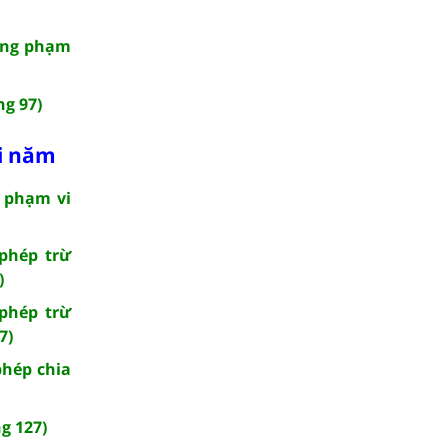
rong phạm
ng 97)
ối năm
g phạm vi
 phép trừ
)
 phép trừ
7)
phép chia
g 127)