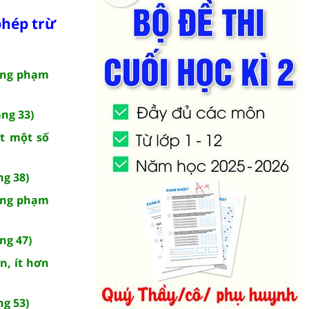
phép trừ
rong phạm
ang 33)
ớt một số
ng 38)
rong phạm
ang 47)
n, ít hơn
ng 53)