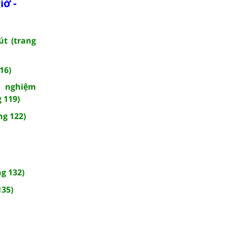
iờ -
út (trang
16)
i nghiệm
 119)
ng 122)
ng 132)
135)