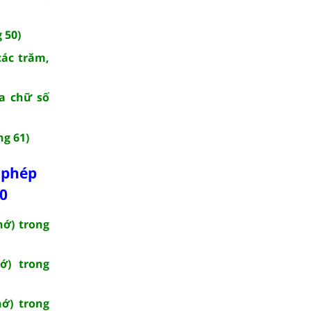
 50)
các trăm,
ba chữ số
ng 61)
 phép
00
hớ) trong
ớ) trong
hớ) trong