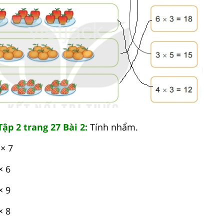
Tập 2 trang 27 Bài 2:
Tính nhẩm.
× 7
 6
 9
 8