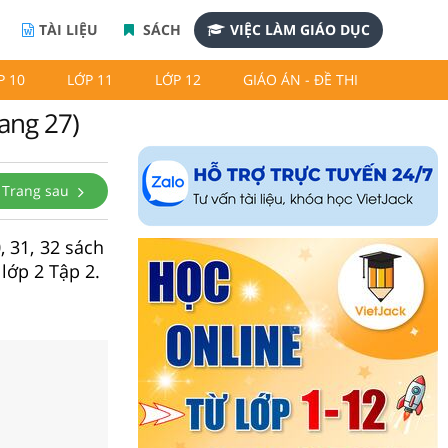
TÀI LIỆU
SÁCH
VIỆC LÀM GIÁO DỤC
P 10
LỚP 11
LỚP 12
GIÁO ÁN - ĐỀ THI
rang 27)
Trang sau
, 31, 32 sách
 lớp 2 Tập 2.