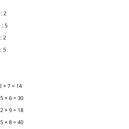
: 2
 5
 2
 5
 7 = 14
× 6 = 30
× 9 = 18
× 8 = 40