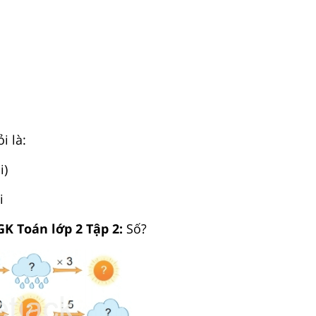
i là:
i)
i
GK Toán lớp 2 Tập 2:
Số?