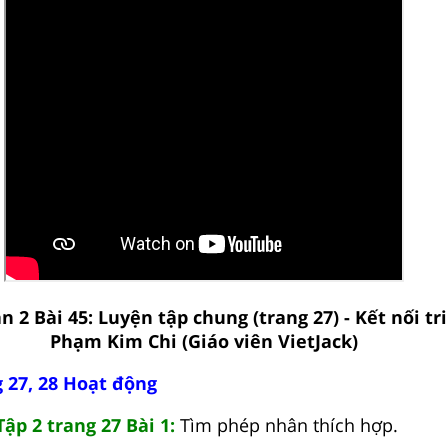
n 2 Bài 45: Luyện tập chung (trang 27) - Kết nối tri
Phạm Kim Chi (Giáo viên VietJack)
g 27, 28 Hoạt động
Tập 2 trang 27 Bài 1:
Tìm phép nhân thích hợp.