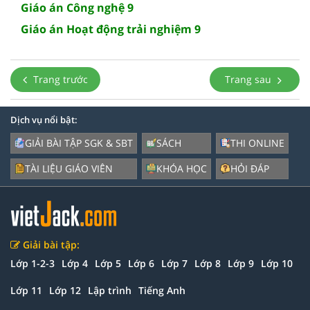
Giáo án Công nghệ 9
Giáo án Hoạt động trải nghiệm 9
Trang trước
Trang sau
Dịch vụ nổi bật:
GIẢI BÀI TẬP SGK & SBT
SÁCH
THI ONLINE
TÀI LIỆU GIÁO VIÊN
KHÓA HỌC
HỎI ĐÁP
Giải bài tập:
Lớp 1-2-3
Lớp 4
Lớp 5
Lớp 6
Lớp 7
Lớp 8
Lớp 9
Lớp 10
Lớp 11
Lớp 12
Lập trình
Tiếng Anh