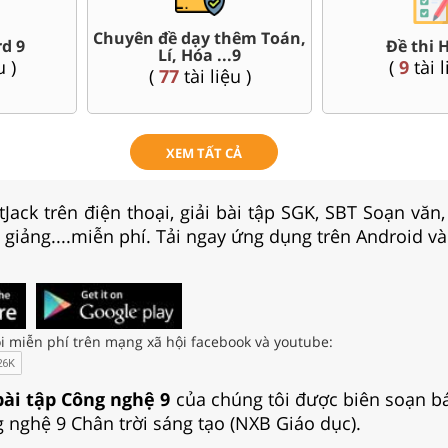
đề dạy thêm Toán,
Đề 
Đề thi HSG 9
Lí, Hóa ...9
Nộ
(
9
tài liệu )
(
77
tài liệu )
XEM TẤT CẢ
Jack trên điện thoại, giải bài tập SGK, SBT Soạn văn
i giảng....miễn phí. Tải ngay ứng dụng trên Android và
i miễn phí trên mạng xã hội facebook và youtube:
bài tập Công nghệ 9
của chúng tôi được biên soạn b
 nghệ 9 Chân trời sáng tạo (NXB Giáo dục).