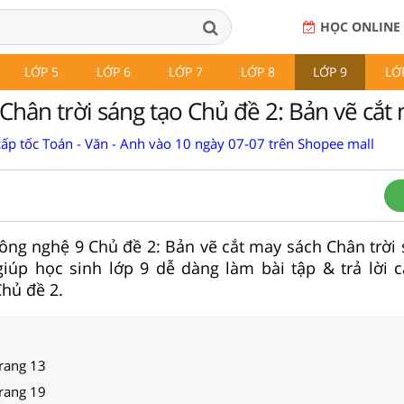
HỌC ONLINE
LỚP 5
LỚP 6
LỚP 7
LỚP 8
LỚP 9
LỚ
Chân trời sáng tạo Chủ đề 2: Bản vẽ cắt
cấp tốc Toán - Văn - Anh vào 10 ngày 07-07 trên Shopee mall
 Công nghệ 9 Chủ đề 2: Bản vẽ cắt may sách Chân trời
giúp học sinh lớp 9 dễ dàng làm bài tập & trả lời 
hủ đề 2.
trang 13
trang 19