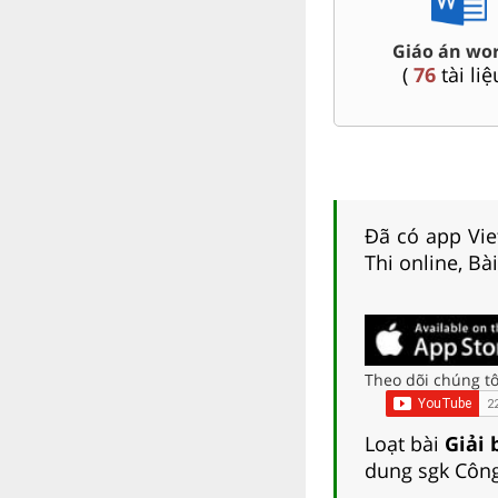
 Powerpoint Văn,
Chuyên 
Giáo án word 9
 Địa 9....
(
76
tài liệu )
6
tài liệu )
Đã có app Viet
Thi online, Bà
Theo dõi chúng tô
Loạt bài
Giải 
dung sgk Công