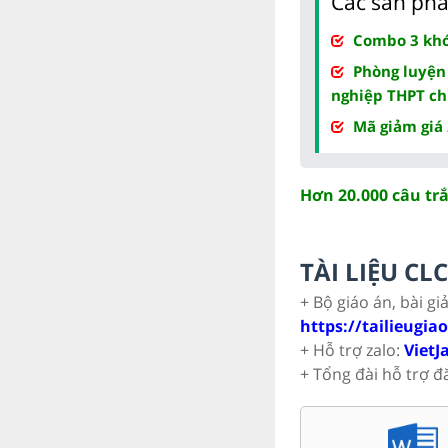
Các sản phẩ
Combo 3 khóa
Phòng luyện
nghiệp THPT ch
Mã giảm giá
Hơn 20.000 câu tr
TÀI LIỆU C
+ Bộ giáo án, bài gi
https://tailieugia
+ Hỗ trợ zalo:
VietJ
+ Tổng đài hỗ trợ đ