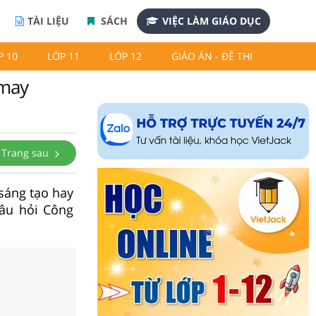
TÀI LIỆU
SÁCH
VIỆC LÀM GIÁO DỤC
P 10
LỚP 11
LỚP 12
GIÁO ÁN - ĐỀ THI
 may
Trang sau
 sáng tạo hay
câu hỏi Công