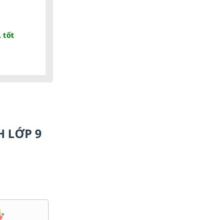
 tốt
H LỚP 9