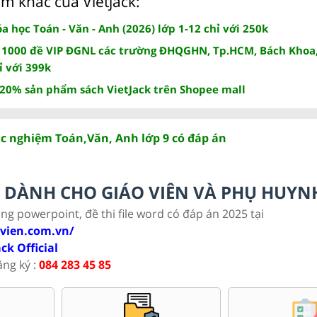
m khác của Vietjack:
 học Toán - Văn - Anh (2026) lớp 1-12 chỉ với 250k
 1000 đề VIP ĐGNL các trường ĐHQGHN, Tp.HCM, Bách Khoa,
ỉ với 399k
 20% sản phẩm sách VietJack trên Shopee mall
ắc nghiệm Toán,Văn, Anh lớp 9 có đáp án
LC DÀNH CHO GIÁO VIÊN VÀ PHỤ HUYN
ảng powerpoint, đề thi file word có đáp án 2025 tại
ovien.com.vn/
ack Official
ăng ký :
084 283 45 85