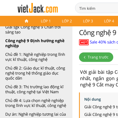
Công nghệ 9 Chân trời sáng tạo
LỚP 1
LỚP 2
LỚP 3
LỚP 4
Giải sgk Công nghệ 9 Chân trời
Công nghệ 9 
sáng tạo
Công nghệ 9 Định hướng nghề
Sale 40% sách 
HOT
nghiệp
Chủ đề 1: Nghề nghiệp trong lĩnh
Trang trước
vực kĩ thuật, công nghệ
Chủ đề 2: Giáo dục kĩ thuật, công
Với giải bài tập
nghệ trong hệ thống giáo dục
nhất, ngắn gọn 
quốc dân
nghệ 9 Cắt may C
Chủ đề 3: Thị trường lao động kĩ
thuật, công nghệ tại Việt Nam
Nội dung
Chủ đề 4: Lựa chọn nghề nghiệp
trong lĩnh vực kĩ thuật, công nghệ
Giải Công nghệ 9 
Dự án: Nghề nghiệp tương lai của
Giải Công nghệ 9 