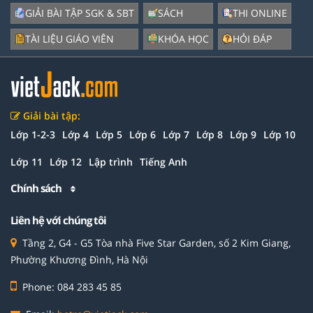
GIẢI BÀI TẬP SGK & SBT
SÁCH
THI ONLINE
TÀI LIỆU GIÁO VIÊN
KHÓA HỌC
HỎI ĐÁP
Giải bài tập:
Lớp 1-2-3
Lớp 4
Lớp 5
Lớp 6
Lớp 7
Lớp 8
Lớp 9
Lớp 10
Lớp 11
Lớp 12
Lập trình
Tiếng Anh
Chính sách
Liên hệ với chúng tôi
Tầng 2, G4 - G5 Tòa nhà Five Star Garden, số 2 Kim Giang,
Phường Khương Đình, Hà Nội
Phone: 084 283 45 85