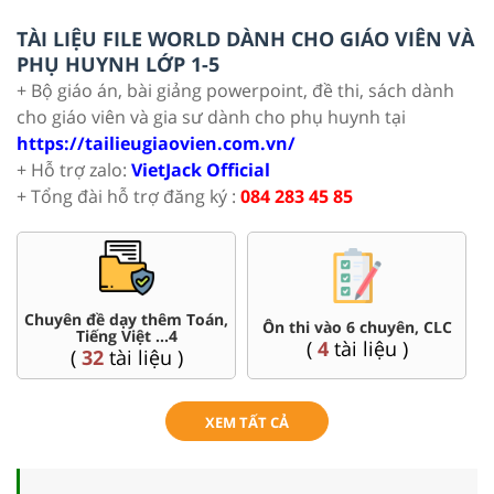
TÀI LIỆU FILE WORLD DÀNH CHO GIÁO VIÊN VÀ
PHỤ HUYNH LỚP 1-5
+ Bộ giáo án, bài giảng powerpoint, đề thi, sách dành
cho giáo viên và gia sư dành cho phụ huynh tại
https://tailieugiaovien.com.vn/
+ Hỗ trợ zalo:
VietJack Official
+ Tổng đài hỗ trợ đăng ký :
084 283 45 85
Chuyên đề dạy thêm Toán,
Ôn thi vào 6 chuyên, CLC
Tiếng Việt ...4
(
4
tài liệu )
(
32
tài liệu )
XEM TẤT CẢ