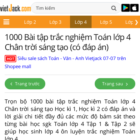
❯
Lớp 1
Lớp 2
Lớp 3
Lớp 4
Lớp 5
Lớp 6
1000 Bài tập trắc nghiệm Toán lớp 4
Chân trời sáng tạo (có đáp án)
Siêu sale sách Toán - Văn - Anh Vietjack 07-07 trên
HOT
Shopee mall
Trang trước
Trang sau
Trọn bộ 1000 bài tập trắc nghiệm Toán lớp 4
Chân trời sáng tạo Học kì 1, Học kì 2 có đáp án và
lời giải chi tiết đầy đủ các mức độ bám sát theo
từng bài học sgk Toán lớp 4 Tập 1 & Tập 2 sẽ
giúp học sinh lớp 4 ôn luyện trắc nghiệm Toán
lớp 4.