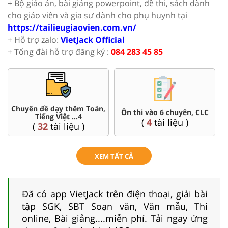
+ Bộ giáo án, bài giảng powerpoint, đề thi, sách dành
cho giáo viên và gia sư dành cho phụ huynh tại
https://tailieugiaovien.com.vn/
+ Hỗ trợ zalo:
VietJack Official
+ Tổng đài hỗ trợ đăng ký :
084 283 45 85
Chuyên đề dạy thêm Toán,
Ôn thi vào 6 chuyên, CLC
Tiếng Việt ...4
(
4
tài liệu )
(
32
tài liệu )
XEM TẤT CẢ
Đã có app VietJack trên điện thoại, giải bài
tập SGK, SBT Soạn văn, Văn mẫu, Thi
online, Bài giảng....miễn phí. Tải ngay ứng