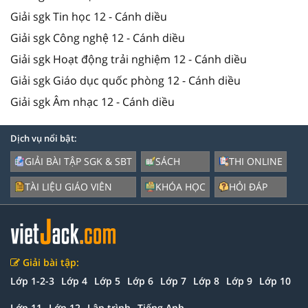
Giải sgk Tin học 12 - Cánh diều
Giải sgk Công nghệ 12 - Cánh diều
Giải sgk Hoạt động trải nghiệm 12 - Cánh diều
Giải sgk Giáo dục quốc phòng 12 - Cánh diều
Giải sgk Âm nhạc 12 - Cánh diều
Dịch vụ nổi bật:
GIẢI BÀI TẬP SGK & SBT
SÁCH
THI ONLINE
TÀI LIỆU GIÁO VIÊN
KHÓA HỌC
HỎI ĐÁP
Giải bài tập:
Lớp 1-2-3
Lớp 4
Lớp 5
Lớp 6
Lớp 7
Lớp 8
Lớp 9
Lớp 10
Lớp 11
Lớp 12
Lập trình
Tiếng Anh