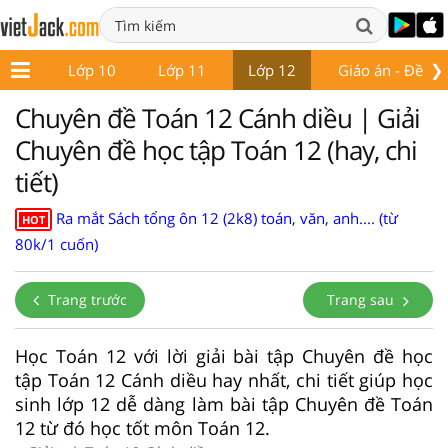
❯
ớp 9
Lớp 10
Lớp 11
Lớp 12
Giáo án - Đề thi
Chuyên đề Toán 12 Cánh diều | Giải
Chuyên đề học tập Toán 12 (hay, chi
tiết)
Ra mắt Sách tổng ôn 12 (2k8) toán, văn, anh.... (từ
HOT
80k/1 cuốn)
Trang trước
Trang sau
Học Toán 12 với lời giải bài tập Chuyên đề học
tập Toán 12 Cánh diều hay nhất, chi tiết giúp học
sinh lớp 12 dễ dàng làm bài tập Chuyên đề Toán
12 từ đó học tốt môn Toán 12.