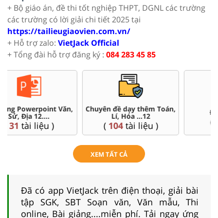
+ Bộ giáo án, đề thi tốt nghiệp THPT, DGNL các trường
các trường có lời giải chi tiết 2025 tại
https://tailieugiaovien.com.vn/
+ Hỗ trợ zalo:
VietJack Official
+ Tổng đài hỗ trợ đăng ký :
084 283 45 85
Chuyên đề dạy thêm Toán,
Đề thi HSG 12
Lí, Hóa ...12
(
4
tài liệu )
(
104
tài liệu )
XEM TẤT CẢ
Đã có app VietJack trên điện thoại, giải bài
tập SGK, SBT Soạn văn, Văn mẫu, Thi
online, Bài giảng....miễn phí. Tải ngay ứng