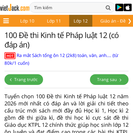
❯
ớp 9
Lớp 10
Lớp 11
Lớp 12
Giáo án - Đề thi
100 Đề thi Kinh tế Pháp luật 12 (có
đáp án)
Ra mắt Sách tổng ôn 12 (2k8) toán, văn, anh.... (từ
HOT
80k/1 cuốn)
Trang trước
Trang sau
Tuyển chọn 100 Đề thi Kinh tế Pháp luật 12 năm
2026 mới nhất có đáp án và lời giải chi tiết theo
cấu trúc mới sách mới đầy đủ Học kì 1, Học kì 2
gồm đề thi giữa kì, đề thi học kì cực sát đề thi
Giáo dục KTPL 12 chính thức giúp học sinh lớp 12
ôn luyện và đạt điểm cao trong các bài thi KTPL