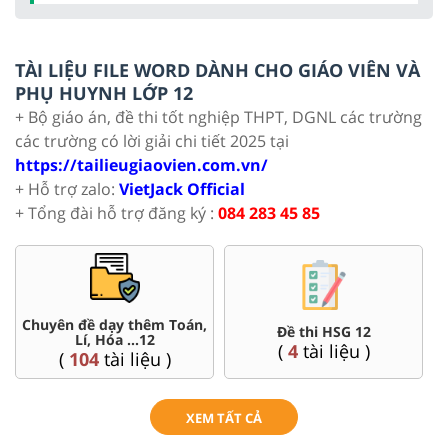
TÀI LIỆU FILE WORD DÀNH CHO GIÁO VIÊN VÀ
PHỤ HUYNH LỚP 12
+ Bộ giáo án, đề thi tốt nghiệp THPT, DGNL các trường
các trường có lời giải chi tiết 2025 tại
https://tailieugiaovien.com.vn/
+ Hỗ trợ zalo:
VietJack Official
+ Tổng đài hỗ trợ đăng ký :
084 283 45 85
Chuyên đề dạy thêm Toán,
Đề thi HSG 12
Lí, Hóa ...12
(
4
tài liệu )
(
104
tài liệu )
XEM TẤT CẢ