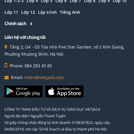
Lớp 1-2-3
Lớp 4
Lớp 5
Lớp 6
Lớp 7
Lớp 8
Lớp 9
Lớp 10
Lớp 11
Lớp 12
Lập trình
Tiếng Anh
Chính sách
Liên hệ với chúng tôi
Tầng 2, G4 - G5 Tòa nhà Five Star Garden, số 2 Kim Giang,
Phường Khương Đình, Hà Nội
Phone: 084 283 45 85
Email:
hotro@vietjack.com
CÔNG TY TNHH ĐẦU TƯ VÀ DỊCH VỤ GIÁO DỤC VIETJACK
Người đại diện: Nguyễn Thanh Tuyền
Số giấy chứng nhận đăng ký kinh doanh: 0108307822, ngày cấp:
04/06/2018, nơi cấp: Sở Kế hoạch và Đầu tư thành phố Hà Nội.