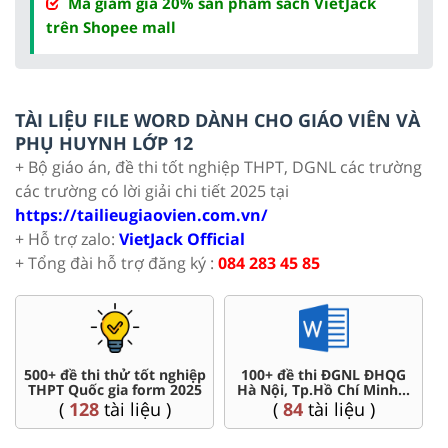
Mã giảm giá 20% sản phẩm sách VietJack
trên Shopee mall
TÀI LIỆU FILE WORD DÀNH CHO GIÁO VIÊN VÀ
PHỤ HUYNH LỚP 12
+ Bộ giáo án, đề thi tốt nghiệp THPT, DGNL các trường
các trường có lời giải chi tiết 2025 tại
https://tailieugiaovien.com.vn/
+ Hỗ trợ zalo:
VietJack Official
+ Tổng đài hỗ trợ đăng ký :
084 283 45 85
500+ đề thi thử tốt nghiệp
100+ đề thi ĐGNL ĐHQG
THPT Quốc gia form 2025
Hà Nội, Tp.Hồ Chí Minh...
(
128
tài liệu )
(
84
tài liệu )