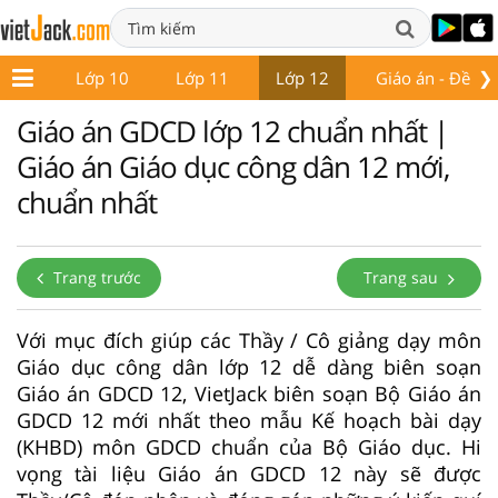
❯
ớp 9
Lớp 10
Lớp 11
Lớp 12
Giáo án - Đề thi
Giáo án GDCD lớp 12 chuẩn nhất |
Giáo án Giáo dục công dân 12 mới,
chuẩn nhất
Trang trước
Trang sau
Với mục đích giúp các Thầy / Cô giảng dạy môn
Giáo dục công dân lớp 12 dễ dàng biên soạn
Giáo án GDCD 12, VietJack biên soạn Bộ Giáo án
GDCD 12 mới nhất theo mẫu Kế hoạch bài dạy
(KHBD) môn GDCD chuẩn của Bộ Giáo dục. Hi
vọng tài liệu Giáo án GDCD 12 này sẽ được