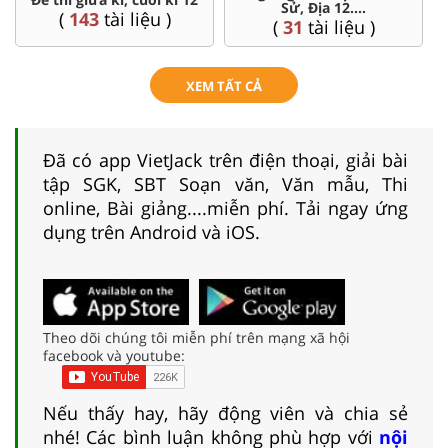
Sử, Địa 12....
(
143
tài liệu )
(
31
tài liệu )
XEM TẤT CẢ
Đã có app VietJack trên điện thoại, giải bài
tập SGK, SBT Soạn văn, Văn mẫu, Thi
online, Bài giảng....miễn phí. Tải ngay ứng
dụng trên Android và iOS.
Theo dõi chúng tôi miễn phí trên mạng xã hội
facebook và youtube:
Nếu thấy hay, hãy động viên và chia sẻ
nhé! Các bình luận không phù hợp với
nội