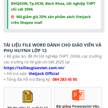
ĐHQGHN, Tp.HCM, Bách Khoa, tốt nghiệp THPT
chỉ với 399k
Mã giảm giá 20% sản phẩm sách VietJack
trên Shopee mall
TÀI LIỆU FILE WORD DÀNH CHO GIÁO VIÊN VÀ
PHỤ HUYNH LỚP 12
+ Bộ giáo án, đề thi tốt nghiệp THPT, DGNL các trường
các trường có lời giải chi tiết 2025 tại
https://tailieugiaovien.com.vn/
+ Hỗ trợ zalo:
VietJack Official
+ Tổng đài hỗ trợ đăng ký :
084 283 45 85
Bài giảng Powerpoint Văn,
C
Đề thi giữa kì, cuối kì 12