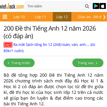
❯
 9
Lớp 10
Lớp 11
Lớp 12
Giáo án - Đề thi
200 Đề thi Tiếng Anh 12 năm 2026
(có đáp án)
Ra mắt Sách tổng ôn 12 (2k8) toán, văn, anh.... (từ
HOT
80k/1 cuốn)
Trang trước
Trang sau
Bộ đề tổng hợp 200 Đề thi Tiếng Anh 12 năm
2026 chương trình sách mới đầy đủ Học kì 1 &
Học kì 2 có đáp án được chọn lọc từ đề thi giữa
kì, đề thi học kì của học sinh lớp 12 trên cả nước
sẽ giúp bạn ôn luyện & đạt điểm cao trong các
bài thi Tiếng Anh 12.