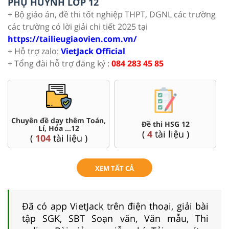
PHỤ HUYNH LỚP 12
+ Bộ giáo án, đề thi tốt nghiệp THPT, DGNL các trường
các trường có lời giải chi tiết 2025 tại
https://tailieugiaovien.com.vn/
+ Hỗ trợ zalo:
VietJack Official
+ Tổng đài hỗ trợ đăng ký :
084 283 45 85
Chuyên đề dạy thêm Toán,
Đề thi HSG 12
Lí, Hóa ...12
(
4
tài liệu )
(
104
tài liệu )
XEM TẤT CẢ
Đã có app VietJack trên điện thoại, giải bài
tập SGK, SBT Soạn văn, Văn mẫu, Thi