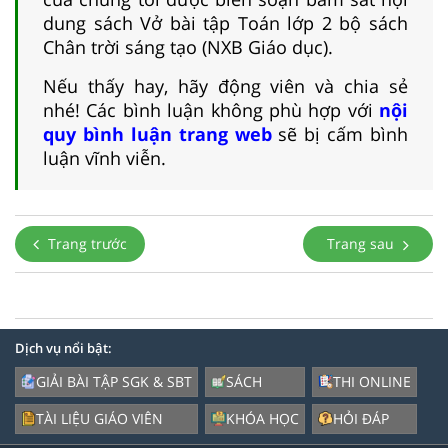
dung sách Vở bài tập Toán lớp 2 bộ sách
Chân trời sáng tạo (NXB Giáo dục).
Nếu thấy hay, hãy động viên và chia sẻ
nhé! Các bình luận không phù hợp với
nội
quy bình luận trang web
sẽ bị cấm bình
luận vĩnh viễn.
Trang trước
Trang sau
Dịch vụ nổi bật:
GIẢI BÀI TẬP SGK & SBT
SÁCH
THI ONLINE
TÀI LIỆU GIÁO VIÊN
KHÓA HỌC
HỎI ĐÁP