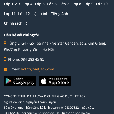
Lớp 1-2-3
Lớp 4
Lớp 5
Lớp 6
Lớp 7
Lớp 8
Lớp 9
Lớp 10
Lớp 11
Lớp 12
Lập trình
Tiếng Anh
Chính sách
Liên hệ với chúng tôi
Tầng 2, G4 - G5 Tòa nhà Five Star Garden, số 2 Kim Giang,
Phường Khương Đình, Hà Nội
Phone: 084 283 45 85
Email:
hotro@vietjack.com
CÔNG TY TNHH ĐẦU TƯ VÀ DỊCH VỤ GIÁO DỤC VIETJACK
Người đại diện: Nguyễn Thanh Tuyền
Số giấy chứng nhận đăng ký kinh doanh: 0108307822, ngày cấp:
04/06/2018, nơi cấp: Sở Kế hoạch và Đầu tư thành phố Hà Nội.