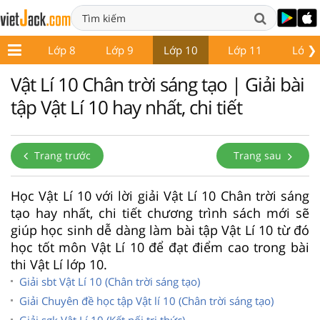
❯
ớp 7
Lớp 8
Lớp 9
Lớp 10
Lớp 11
Lớp 
Vật Lí 10 Chân trời sáng tạo | Giải bài
tập Vật Lí 10 hay nhất, chi tiết
Trang trước
Trang sau
Học Vật Lí 10 với lời giải Vật Lí 10 Chân trời sáng
tạo hay nhất, chi tiết chương trình sách mới sẽ
giúp học sinh dễ dàng làm bài tập Vật Lí 10 từ đó
học tốt môn Vật Lí 10 để đạt điểm cao trong bài
thi Vật Lí lớp 10.
Giải sbt Vật Lí 10 (Chân trời sáng tạo)
Giải Chuyên đề học tập Vật lí 10 (Chân trời sáng tạo)
Giải sgk Vật Lí 10 (Kết nối tri thức)