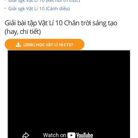
Giải sgk Vật Lí 10 (Cánh diều)
Giải bài tập Vật Lí 10 Chân trời sáng tạo
(hay, chi tiết)
(250K) HỌC VẬT LÍ 10 CTST