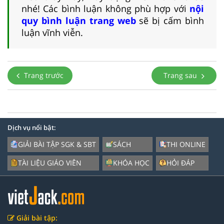
nhé! Các bình luận không phù hợp với
nội
quy bình luận trang web
sẽ bị cấm bình
luận vĩnh viễn.
Trang trước
Trang sau
Dịch vụ nổi bật:
GIẢI BÀI TẬP SGK & SBT
SÁCH
THI ONLINE
TÀI LIỆU GIÁO VIÊN
KHÓA HỌC
HỎI ĐÁP
Giải bài tập: