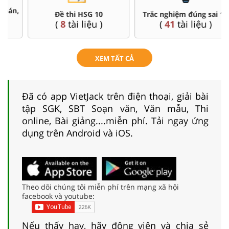
Đề thi HSG 10
Trắc nghiệm đúng sai 10
(
8
tài liệu )
(
41
tài liệu )
XEM TẤT CẢ
Đã có app VietJack trên điện thoại, giải bài
tập SGK, SBT Soạn văn, Văn mẫu, Thi
online, Bài giảng....miễn phí. Tải ngay ứng
dụng trên Android và iOS.
Theo dõi chúng tôi miễn phí trên mạng xã hội
facebook và youtube:
Nếu thấy hay, hãy động viên và chia sẻ