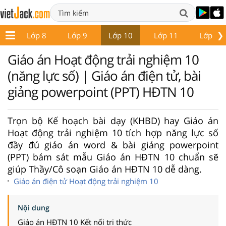
❯
 7
Lớp 8
Lớp 9
Lớp 10
Lớp 11
Lớp 12
Giáo án Hoạt động trải nghiệm 10
(năng lực số) | Giáo án điện tử, bài
giảng powerpoint (PPT) HĐTN 10
Trọn bộ Kế hoạch bài dạy (KHBD) hay Giáo án
Hoạt động trải nghiệm 10 tích hợp năng lực số
đầy đủ giáo án word & bài giảng powerpoint
(PPT) bám sát mẫu Giáo án HĐTN 10 chuẩn sẽ
giúp Thầy/Cô soạn Giáo án HĐTN 10 dễ dàng.
Giáo án điện tử Hoạt động trải nghiệm 10
Nội dung
Giáo án HĐTN 10 Kết nối tri thức