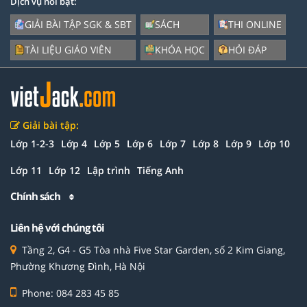
Dịch vụ nổi bật:
GIẢI BÀI TẬP SGK & SBT
SÁCH
THI ONLINE
TÀI LIỆU GIÁO VIÊN
KHÓA HỌC
HỎI ĐÁP
Giải bài tập:
Lớp 1-2-3
Lớp 4
Lớp 5
Lớp 6
Lớp 7
Lớp 8
Lớp 9
Lớp 10
Lớp 11
Lớp 12
Lập trình
Tiếng Anh
Chính sách
Liên hệ với chúng tôi
Tầng 2, G4 - G5 Tòa nhà Five Star Garden, số 2 Kim Giang,
Phường Khương Đình, Hà Nội
Phone: 084 283 45 85