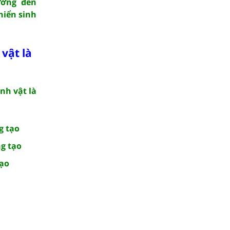
ưởng đến
hiển sinh
 vật là
nh vật là
g tạo
ng tạo
tạo