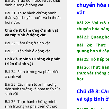
Bài 30: Trao đổi nước và các chất
chuyển hóa 
dinh dưỡng ở động vật
vật
Bài 31: Thực hành chứng minh
thân vận chuyển nước và lá thoát
hơi nước
Bài 22: Vai trò
chuyển hóa năng
Chủ đề 8: Cảm ứng ở sinh vật
và tập tính ở động vật
Bài 23: Quang h
Bài 32: Cảm ứng ở sinh vật
Bài 24: Thực
quang hợp ở câ
Bài 33: Tập tính ở động vật
Bài 25: Hô hấp t
Chủ đề 9: Sinh trưởng và phát
triển ở sinh vật
Bài 26: Thực hà
Bài 34: Sinh trưởng và phát triển
thực vật thông
ở sinh vật
hạt
Bài 35: Các nhân tố ảnh hưởng
đến sinh trưởng và phát triển của
Chủ đề 8: Cả
sinh vật
và tập tính 
Bài 36: Thực hành chứng minh
sinh trưởng và phá triển ở thực