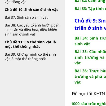
Bài 32: Cảm ứng 
vật, động vật
Bài 33: Tập tính
Chủ đề 10: Sinh sản ở sinh vật
Bài 37: Sinh sản ở sinh vật
Chủ đề 9: Si
Bài 38: Các yếu tố ảnh hưởng đến
triển ở sinh 
sinh sản và điều hoà, điều khiển
sinh sản ở sinh vật
Bài 34: Sinh tr
Chủ đề 11: Cơ thể sinh vật là
sinh vật
một thể thống nhất
Bài 35: Các nh
Bài 39: Chứng minh cơ thể sinh
sinh trưởng và 
vật là một thể thống nhất
vật
Bài 36: Thực h
trưởng và phá t
vật
Để học tốt KHTN 
1000 câu trắc nghi