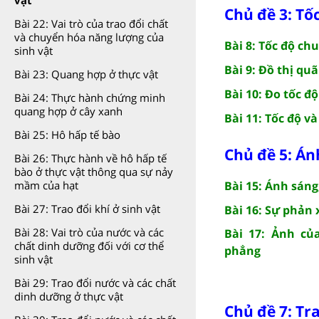
vật
Chủ đề 3: Tố
Bài 22: Vai trò của trao đổi chất
và chuyển hóa năng lượng của
Bài 8: Tốc độ ch
sinh vật
Bài 9: Đồ thị qu
Bài 23: Quang hợp ở thực vật
Bài 10: Đo tốc độ
Bài 24: Thực hành chứng minh
quang hợp ở cây xanh
Bài 11: Tốc độ v
Bài 25: Hô hấp tế bào
Chủ đề 5: Án
Bài 26: Thực hành về hô hấp tế
bào ở thực vật thông qua sự nảy
Bài 15: Ánh sáng
mầm của hạt
Bài 27: Trao đổi khí ở sinh vật
Bài 16: Sự phản
Bài 28: Vai trò của nước và các
Bài 17: Ảnh củ
chất dinh dưỡng đối với cơ thể
phẳng
sinh vật
Bài 29: Trao đổi nước và các chất
dinh dưỡng ở thực vật
Chủ đề 7: Tr