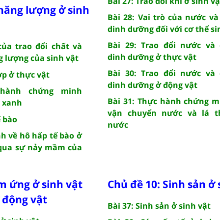
Bài 27: Trao đổi khí ở sinh vậ
năng lượng ở sinh
Bài 28: Vai trò của nước và
dinh dưỡng đối với cơ thể si
Bài 29: Trao đổi nước và 
 của trao đổi chất và
dinh dưỡng ở thực vật
 lượng của sinh vật
Bài 30: Trao đổi nước và 
ợp ở thực vật
dinh dưỡng ở động vật
 hành chứng minh
Bài 31: Thực hành chứng m
y xanh
vận chuyển nước và lá t
ế bào
nước
nh về hô hấp tế bào ở
 qua sự nảy mầm của
m ứng ở sinh vật
Chủ đề 10: Sinh sản ở 
ở động vật
Bài 37: Sinh sản ở sinh vật