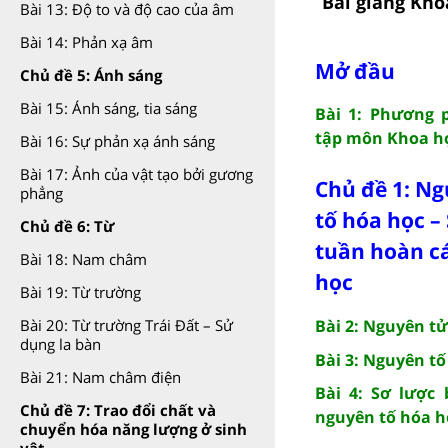
Bài giảng Kho
Bài 13: Độ to và độ cao của âm
Bài 14: Phản xạ âm
Mở đầu
Chủ đề 5: Ánh sáng
Bài 15: Ánh sáng, tia sáng
Bài 1: Phương 
tập môn Khoa họ
Bài 16: Sự phản xạ ánh sáng
Bài 17: Ảnh của vật tạo bởi gương
Chủ đề 1: Ng
phẳng
tố hóa học –
Chủ đề 6: Từ
tuần hoàn c
Bài 18: Nam châm
học
Bài 19: Từ trường
Bài 2: Nguyên tử
Bài 20: Từ trường Trái Đất – Sử
dụng la bàn
Bài 3: Nguyên tố
Bài 21: Nam châm điện
Bài 4: Sơ lược
Chủ đề 7: Trao đổi chất và
nguyên tố hóa h
chuyển hóa năng lượng ở sinh