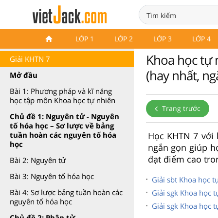
Khoa học tự nhiên 7 Chân trời
LỚP 1
LỚP 2
LỚP 3
LỚP 4
sáng tạo
Khoa học tự n
Giải KHTN 7
(hay nhất, n
Mở đầu
Bài 1: Phương pháp và kĩ năng
học tập môn Khoa học tự nhiên
Trang trước
Chủ đề 1: Nguyên tử - Nguyên
tố hóa học – Sơ lược về bảng
Học KHTN 7 với l
tuần hoàn các nguyên tố hóa
học
ngắn gọn giúp họ
đạt điểm cao tro
Bài 2: Nguyên tử
Bài 3: Nguyên tố hóa học
Giải sbt Khoa học tự
Bài 4: Sơ lược bảng tuần hoàn các
Giải sgk Khoa học tự
nguyên tố hóa học
Giải sgk Khoa học t
Chủ đề 2: Phân tử