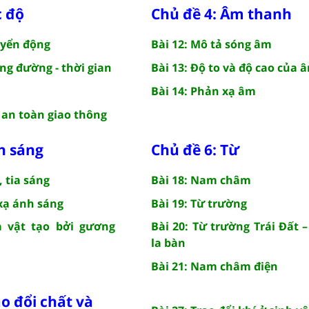
c độ
Chủ đề 4: Âm thanh
uyển động
Bài 12: Mô tả sóng âm
ãng đường - thời gian
Bài 13: Độ to và độ cao của 
Bài 14: Phản xạ âm
à an toàn giao thông
h sáng
Chủ đề 6: Từ
, tia sáng
Bài 18: Nam châm
 xạ ánh sáng
Bài 19: Từ trường
a vật tạo bởi gương
Bài 20: Từ trường Trái Đất 
la bàn
Bài 21: Nam châm điện
ao đổi chất và