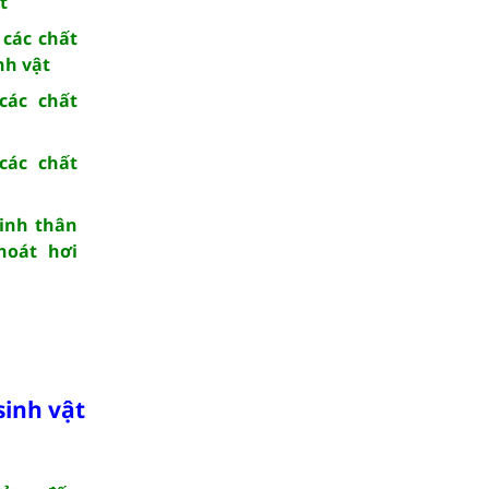
t
 các chất
nh vật
các chất
các chất
inh thân
hoát hơi
sinh vật