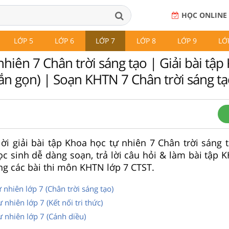
HỌC ONLINE
LỚP 5
LỚP 6
LỚP 7
LỚP 8
LỚP 9
LỚ
hiên 7 Chân trời sáng tạo | Giải bài tậ
gắn gọn) | Soạn KHTN 7 Chân trời sáng t
ời giải bài tập Khoa học tự nhiên 7 Chân trời sáng t
c sinh dễ dàng soạn, trả lời câu hỏi & làm bài tập K
ng các bài thi môn KHTN lớp 7 CTST.
 nhiên lớp 7 (Chân trời sáng tạo)
 nhiên lớp 7 (Kết nối tri thức)
ự nhiên lớp 7 (Cánh diều)