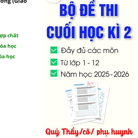
ương (Giáo
Hợp chất
hóa học
hóa học