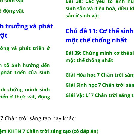
ở sinh vật
Bài 38: Các yếu tố ảnh h
sinh sản và điều hoà, điều k
 ở động vật
sản ở sinh vật
nh trưởng và phát
Chủ đề 11: Cơ thể sinh
vật
một thể thống nhất
ưởng và phát triển ở
Bài 39: Chứng minh cơ thể si
một thể thống nhất
ân tố ảnh hưởng đến
phát triển của sinh
Giải Hóa học 7 Chân trời sán
Giải Sinh học 7 Chân trời sá
ành chứng minh sinh
Giải Vật Lí 7 Chân trời sáng 
riển ở thực vật, động
7 Chân trời sáng tạo hay khác:
ệm KHTN 7 Chân trời sáng tạo (có đáp án)