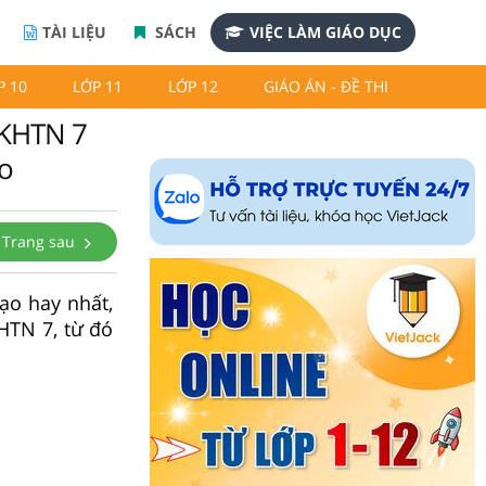
TÀI LIỆU
SÁCH
VIỆC LÀM GIÁO DỤC
P 10
LỚP 11
LỚP 12
GIÁO ÁN - ĐỀ THI
p KHTN 7
ạo
Trang sau
ạo hay nhất,
HTN 7, từ đó