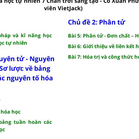
a học tự nhiên 7 Chân trời sáng tạo - Cô Xuân Ph
viên VietJack)
Chủ đề 2: Phân tử
pháp và kĩ năng học
Bài 5: Phân tử - Đơn chất – 
c tự nhiên
Bài 6: Giới thiệu về liên kết 
Bài 7: Hóa trị và công thức 
uyên tử - Nguyên
 Sơ lược về bảng
ác nguyên tố hóa
 hóa học
 bảng tuần hoàn các
ọc