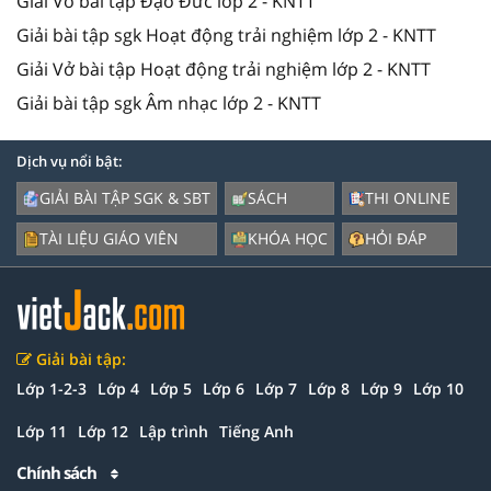
Giải Vở bài tập Đạo Đức lớp 2 - KNTT
Giải bài tập sgk Hoạt động trải nghiệm lớp 2 - KNTT
Giải Vở bài tập Hoạt động trải nghiệm lớp 2 - KNTT
Giải bài tập sgk Âm nhạc lớp 2 - KNTT
Dịch vụ nổi bật:
GIẢI BÀI TẬP SGK & SBT
SÁCH
THI ONLINE
TÀI LIỆU GIÁO VIÊN
KHÓA HỌC
HỎI ĐÁP
Giải bài tập:
Lớp 1-2-3
Lớp 4
Lớp 5
Lớp 6
Lớp 7
Lớp 8
Lớp 9
Lớp 10
Lớp 11
Lớp 12
Lập trình
Tiếng Anh
Chính sách