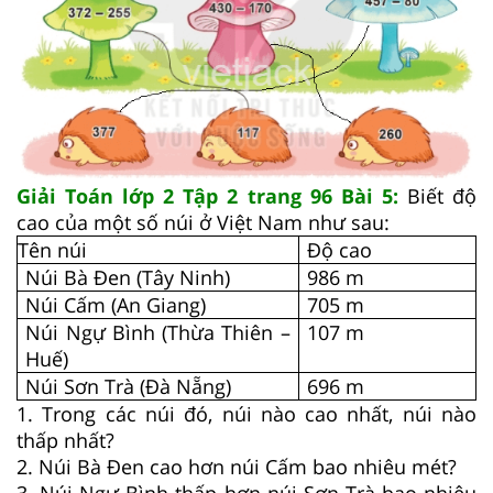
Giải Toán lớp 2 Tập 2 trang 96 Bài 5:
Biết độ
cao của một số núi ở Việt Nam như sau:
Tên núi
Độ cao
Núi Bà Đen (Tây Ninh)
986 m
Núi Cấm (An Giang)
705 m
Núi Ngự Bình (Thừa Thiên –
107 m
Huế)
Núi Sơn Trà (Đà Nẵng)
696 m
1. Trong các núi đó, núi nào cao nhất, núi nào
thấp nhất?
2. Núi Bà Đen cao hơn núi Cấm bao nhiêu mét?