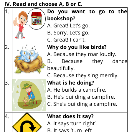
IV.
Read and choose A, B or C.
1.
Do you want to go to the
bookshop?
A. Great! Let’s go.
B. Sorry. Let’s go.
C. Great! I can’t.
2.
Why do you like birds?
A. Because they roar loudly.
B. Because they dance
beautifully.
C. Because they sing merrily.
3.
What is he doing?
A. He builds a campfire.
B. He’s building a campfire.
C. She’s building a campfire.
4.
What does it say?
A. It says ‘turn right’.
B. It says ‘turn left’.