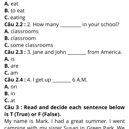
A.
eat
B.
to eat
C.
eating
Câu 2.2 :
2. How many _________ in your school?
A.
classrooms
B.
classroom
C.
some classrooms
Câu 2.3 :
3. Jane and John ________ from America.
A.
is
B.
are
C.
am
Câu 2.4 :
4. I get up ________ 6 A.M.
A.
on
B.
in
C.
at
Câu 3 : Read and decide each sentence below
is T (True) or F (False).
My name is Mark. I had a great summer. I went
camping with my sister Susan in Green Park. We