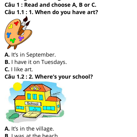
Câu 1 : Read and choose A, B or C.
Câu 1.1 : 1. When do you have art?
A.
It’s in September.
B.
I have it on Tuesdays.
C.
I like art.
Câu 1.2 : 2. Where’s your school?
A.
It’s in the village.
B.
I was at the beach.