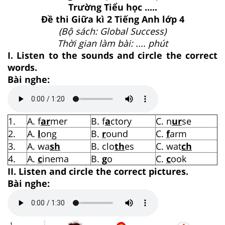
Trường Tiểu học .....
Đề thi Giữa kì 2 Tiếng Anh lớp 4
(Bộ sách: Global Success)
Thời gian làm bài: .... phút
I. Listen to the sounds and circle the correct
words.
Bài nghe:
1.
A. f
ar
mer
B. f
a
ctory
C. n
ur
se
2.
A.
l
ong
B.
r
ound
C.
f
arm
3.
A. wa
sh
B. clo
th
es
C. wat
ch
4.
A.
c
inema
B.
g
o
C.
c
ook
II. Listen and circle the correct pictures.
Bài nghe: