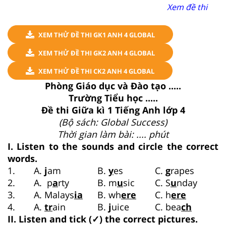
Xem đề thi
XEM THỬ ĐỀ THI GK1 ANH 4 GLOBAL
XEM THỬ ĐỀ THI GK2 ANH 4 GLOBAL
XEM THỬ ĐỀ THI CK2 ANH 4 GLOBAL
Phòng Giáo dục và Đào tạo .....
Trường Tiểu học .....
Đề thi Giữa kì 1 Tiếng Anh lớp 4
(Bộ sách: Global Success)
Thời gian làm bài: .... phút
I. Listen to the sounds and circle the correct
words.
1.
A.
j
am
B.
y
es
C.
g
rapes
2.
A. p
a
rty
B. m
u
sic
C. S
u
nday
3.
A. Malays
ia
B. wh
ere
C. h
ere
4.
A.
tr
ain
B.
j
uice
C. bea
ch
II. Listen and tick (✓) the correct pictures.