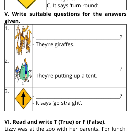
C. It says ‘turn round’.
V. Write suitable questions for the answers
given.
1.
- ____________________________________?
- They’re giraffes.
2.
- ____________________________________?
- They’re putting up a tent.
3.
- ____________________________________?
- It says ‘go straight’.
VI. Read and write T (True) or F (False).
Lizzy was at the zoo with her parents. For lunch,