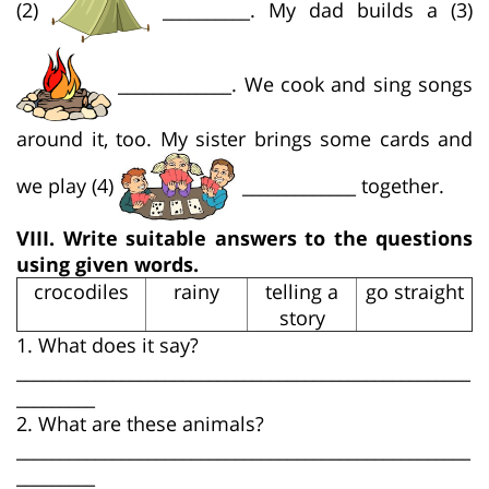
(2)
__________. My dad builds a (3)
_____________. We cook and sing songs
around it, too. My sister brings some cards and
we play (4)
_____________ together.
VIII.
Write suitable answers to the questions
using given words.
crocodiles
rainy
telling a
go straight
story
1. What does it say?
____________________________________________________
_________
2. What are these animals?
____________________________________________________
_________