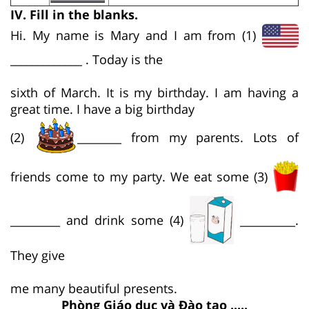
IV. Fill in the blanks.
Hi. My name is Mary and I am from (1)
_____________ . Today is the
sixth of March. It is my birthday. I am having a
great time. I have a big birthday
(2)
________ from my parents. Lots of
friends come to my party. We eat some (3)
_________ and drink some (4)
__________.
They give
me many beautiful presents.
Phòng Giáo dục và Đào tạo .....