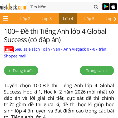
❯
Lớp 1
Lớp 2
Lớp 3
Lớp 4
Lớp 5
Lớp 6
100+ Đề thi Tiếng Anh lớp 4 Global
Success (có đáp án)
Siêu sale sách Toán - Văn - Anh Vietjack 07-07 trên
HOT
Shopee mall
Trang trước
Trang sau
Tuyển chọn 100 Đề thi Tiếng Anh lớp 4 Global
Success Học kì 1, Học kì 2 năm 2026 mới nhất có
đáp án và lời giải chi tiết, cực sát đề thi chính
thức gồm đề thi giữa kì, đề thi học kì giúp học
sinh lớp 4 ôn luyện và đạt điểm cao trong các bài
thi Tiếng Anh lớp 4.