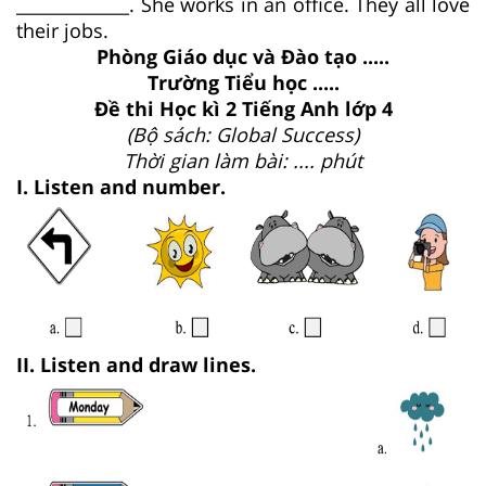
_____________. She works in an office. They all love
their jobs.
Phòng Giáo dục và Đào tạo .....
Trường Tiểu học .....
Đề thi Học kì 2 Tiếng Anh lớp 4
(Bộ sách: Global Success)
Thời gian làm bài: .... phút
I. Listen and number.
II.
Listen and draw lines.