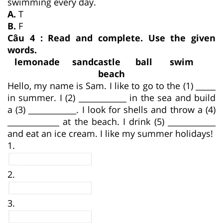
swimming every day.
A.
T
B.
F
Câu 4 : Read and complete. Use the given
words.
lemonade sandcastle ball swim
beach
Hello, my name is Sam. I like to go to the (1) _____
in summer. I (2) ____________ in the sea and build
a (3) ____________. I look for shells and throw a (4)
_____________ at the beach. I drink (5) ____________
and eat an ice cream. I like my summer holidays!
1.
2.
3.