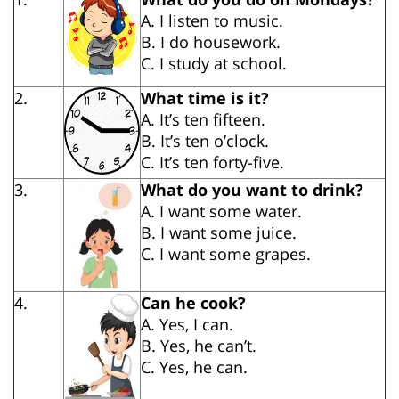
A. I listen to music.
B. I do housework.
C. I study at school.
2.
What time is it?
A. It’s ten fifteen.
B. It’s ten o’clock.
C. It’s ten forty-five.
3.
What do you want to drink?
A. I want some water.
B. I want some juice.
C. I want some grapes.
4.
Can he cook?
A. Yes, I can.
B. Yes, he can’t.
C. Yes, he can.