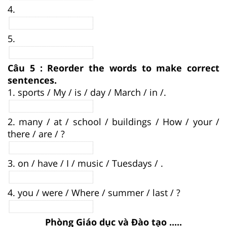
4.
5.
Câu 5 : Reorder the words to make correct
sentences.
1. sports / My / is / day / March / in /.
2. many / at / school / buildings / How / your /
there / are / ?
3. on / have / I / music / Tuesdays / .
4. you / were / Where / summer / last / ?
Phòng Giáo dục và Đào tạo .....