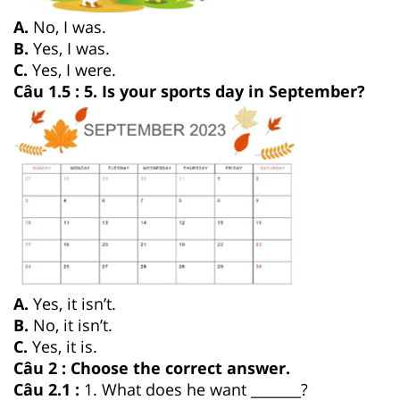
A.
No, I was.
B.
Yes, I was.
C.
Yes, I were.
Câu 1.5 : 5. Is your sports day in September?
A.
Yes, it isn’t.
B.
No, it isn’t.
C.
Yes, it is.
Câu 2 : Choose the correct answer.
Câu 2.1 :
1. What does he want _______?