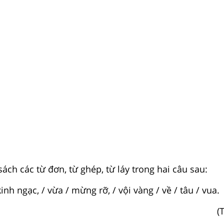
ách các từ đơn, từ ghép, từ láy trong hai câu sau:
kinh ngạc, / vừa / mừng rỡ, / vội vàng / về / tâu / vua.
(