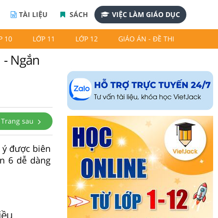
TÀI LIỆU
SÁCH
VIỆC LÀM GIÁO DỤC
P 10
LỚP 11
LỚP 12
GIÁO ÁN - ĐỀ THI
1 - Ngắn
Trang sau
 ý được biên
ăn 6 dễ dàng
iều