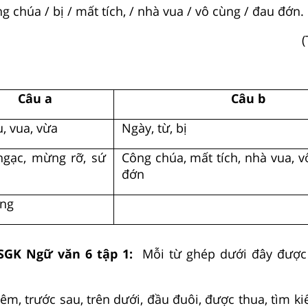
ng chúa / bị / mất tích, / nhà vua / vô cùng / đau đớn.
Câu a
Câu b
u, vua, vừa
Ngày, từ, bị
ngạc, mừng rỡ, sứ
Công chúa, mất tích, nhà vua, v
đớn
àng
 SGK Ngữ văn 6 tập 1:
Mỗi từ ghép dưới đây được 
m, trước sau, trên dưới, đầu đuôi, được thua, tìm kiế