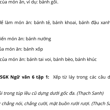
của món ăn, ví dụ: bánh gối.
u để làm món ăn: bánh tẻ, bánh khoai, bánh đậu xan
 biến món ăn: bánh nướng
 của món ăn: bánh xốp
 của món ăn: bánh tai voi, bánh bèo, bánh khúc
 SGK Ngữ văn 6 tập 1:
Xếp từ láy trong các câu d
ủi trong túp lều cũ dựng dưới gốc đa. (Thạch Sanh)
g chẳng nói, chẳng cười, mặt buồn rười rượi. (Thạch S