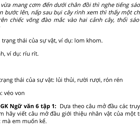
 vừa mang cơm đến dưới chân đồi thì nghe tiếng sáo
én bước lên, nấp sau bụi cây rình xem thì thấy một ch
rên chiếc võng đào mắc vào hai cảnh cây, thổi sá
, trạng thái của sự vật, ví dụ: lom khom.
, ví dụ: ríu rít.
trạng thái của sự vật: lủi thủi, rười rượi, rón rén
h: véo von
SGK Ngữ văn 6 tập 1:
Dựa theo câu mở đầu các truy
em hãy viết câu mở đầu giới thiệu nhân vật của một t
ác mà em muốn kể.