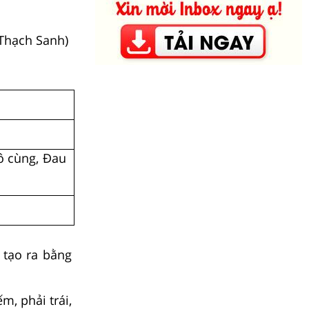
(Thạch Sanh)
ô cùng, Đau
tạo ra bằng
m, phải trái,