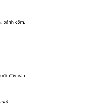
h, bánh cốm,
ưới đây vào
anh)