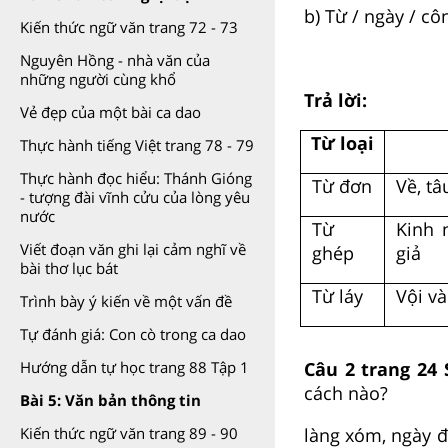
b) Từ / ngày / cô
Kiến thức ngữ văn trang 72 - 73
Nguyên Hồng - nhà văn của
những người cùng khổ
Trả lời:
Vẻ đẹp của một bài ca dao
Từ loại
Thực hành tiếng Việt trang 78 - 79
Thực hành đọc hiểu: Thánh Gióng
Từ đơn
Về, tâ
- tượng đài vĩnh cửu của lòng yêu
nước
Từ
Kinh 
Viết đoạn văn ghi lại cảm nghĩ về
ghép
giả
bài thơ lục bát
Từ láy
Vội v
Trình bày ý kiến về một vấn đề
Tự đánh giá: Con cò trong ca dao
Câu 2 trang 24
Hướng dẫn tự học trang 88 Tập 1
cách nào?
Bài 5: Văn bản thông tin
làng xóm, ngày đê
Kiến thức ngữ văn trang 89 - 90