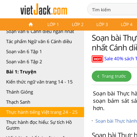
Soạn văn 6 Cánh diều
LỚP 1
LỚP 2
LỚP 3
LỚP 4
Soạn văn 6 Cánh diều ngắn nhất
Soạn bài Thực
Tác phẩm Ngữ văn 6 Cánh diều
nhất Cánh di
Soạn văn 6 Tập 1
Sale 40% sách 
HOT
Soạn văn 6 Tập 2
Bài 1: Truyện
Trang trước
Kiến thức ngữ văn trang 14 - 15
Thánh Gióng
Soạn bài Thực hà
soạn bám sát sá
Thạch Sanh
hơn.
Thực hành tiếng Việt trang 24 - 25
Soạn bài Thực hành 
Thực hành đọc hiểu: Sự tích Hồ
Gươm
Soạn bài Thực h