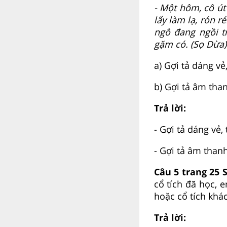
- Một hôm, cô út
lấy làm lạ, rón r
ngô đang ngồi t
gặm có. (Sọ Dừa)
a) Gợi tả dáng vẻ
b) Gợi tả âm thanh
Trả lời:
- Gợi tả dáng vẻ, 
- Gợi tả âm than
Câu 5 trang 25 
cổ tích đã học, 
hoặc cổ tích kh
Trả lời: