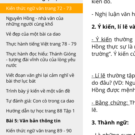
kiến đó.
Kiến thức ngữ văn trang 72 - 73
- Nghị luận văn h
Nguyên Hồng - nhà văn của
những người cùng khổ
2. Ý kiến, lí lẽ
Vẻ đẹp của một bài ca dao
- Ý kiến
thường 
Thực hành tiếng Việt trang 78 - 79
Hồng thực sự là
trường”. Ý kiến 
Thực hành đọc hiểu: Thánh Gióng
- tượng đài vĩnh cửu của lòng yêu
nước
- Lí lẽ
thường tập 
Viết đoạn văn ghi lại cảm nghĩ về
bài thơ lục bát
do đâu? (VD: Ng
Hồng được mệnh 
Trình bày ý kiến về một vấn đề
Tự đánh giá: Con cò trong ca dao
- Bằng chứng:
Th
lẽ.
Hướng dẫn tự học trang 88 Tập 1
Bài 5: Văn bản thông tin
3. Thành ngữ:
Kiến thức ngữ văn trang 89 - 90
- Là những cụm 