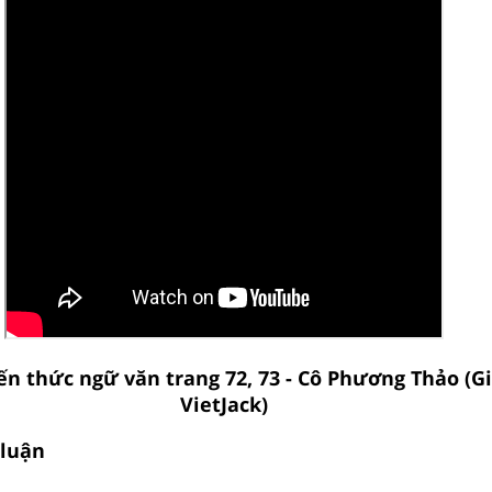
ến thức ngữ văn trang 72, 73 - Cô Phương Thảo (G
VietJack)
 luận