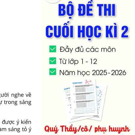
gười nghe về
ự trong sáng
 được ý kiến
àm sáng tỏ ý