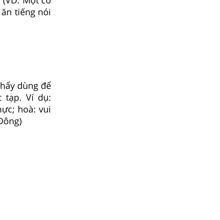
 ăn tiếng nói
phẩy dùng để
 tạp. Ví dụ:
ực; hoà: vui
Đông)