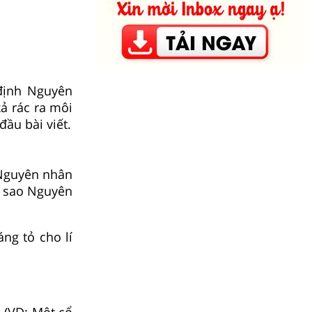
định Nguyên
ả rác ra môi
ầu bài viết.
 Nguyên nhân
ì sao Nguyên
ng tỏ cho lí
 (VD: Một cổ