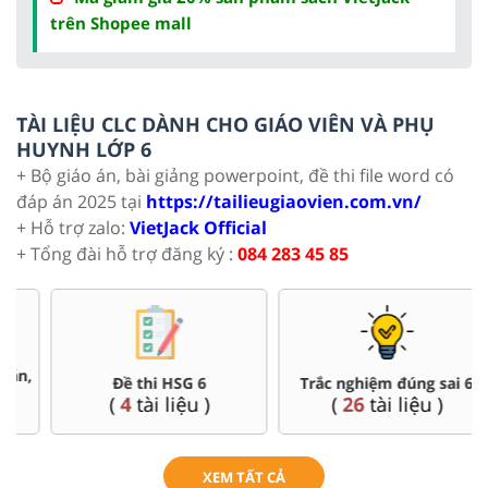
trên Shopee mall
TÀI LIỆU CLC DÀNH CHO GIÁO VIÊN VÀ PHỤ
HUYNH LỚP 6
+ Bộ giáo án, bài giảng powerpoint, đề thi file word có
đáp án 2025 tại
https://tailieugiaovien.com.vn/
+ Hỗ trợ zalo:
VietJack Official
+ Tổng đài hỗ trợ đăng ký :
084 283 45 85
Đề thi HSG 6
Trắc nghiệm đúng sai 6
(
4
tài liệu )
(
26
tài liệu )
XEM TẤT CẢ