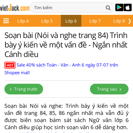
❯
p 3
Lớp 4
Lớp 5
Lớp 6
Lớp 7
Lớp 8
Soạn bài (Nói và nghe trang 84) Trình
bày ý kiến về một vấn đề - Ngắn nhất
Cánh diều
Sale 40% sách Toán - Văn - Anh 6 ngày 07-07 trên
HOT
Shopee mall
Trang trước
Trang sau
Soạn bài Nói và nghe: Trình bày ý kiến về một
vấn đề trang 84, 85, 86 ngắn nhất mà vẫn đủ ý
được biên soạn bám sát sách Ngữ văn lớp 6
Cánh diều giúp học sinh soạn văn 6 dễ dàng hơn.