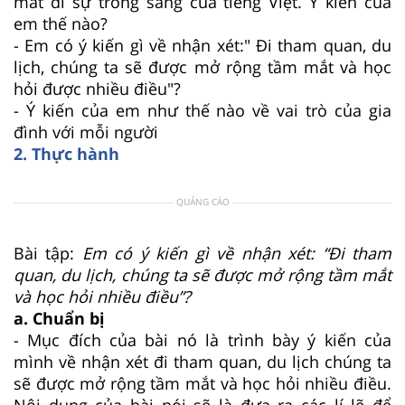
mất đi sự trong sáng của tiếng Việt. Ý kiến của
em thế nào?
- Em có ý kiến gì về nhận xét:" Đi tham quan, du
lịch, chúng ta sẽ được mở rộng tầm mắt và học
hỏi được nhiều điều"?
- Ý kiến của em như thế nào về vai trò của gia
đình với mỗi người
2. Thực hành
QUẢNG CÁO
Bài tập:
Em có ý kiến gì về nhận xét: “Đi tham
quan, du lịch, chúng ta sẽ được mở rộng tầm mắt
và học hỏi nhiều điều”?
a. Chuẩn bị
- Mục đích của bài nó là trình bày ý kiến của
mình về nhận xét đi tham quan, du lịch chúng ta
sẽ được mở rộng tầm mắt và học hỏi nhiều điều.
Nội dung của bài nói sẽ là đưa ra các lí lẽ để